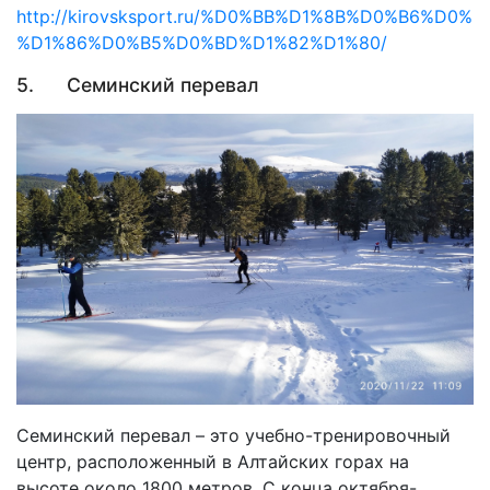
http://kirovsksport.ru/%D0%BB%D1%8B%D0%B6%D0
%D1%86%D0%B5%D0%BD%D1%82%D1%80/
5. Семинский перевал
Семинский перевал – это учебно-тренировочный
центр, расположенный в Алтайских горах на
высоте около 1800 метров. С конца октября-