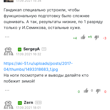
17.09.2021 15:34
Гандикап специально устроили, чтобы
функциональную подготовку было сложнее
оценивать. А так, результаты низкие, по 1 разряду
только у И.Семикова, остальные хуже.
+1
+4
-3
SergeyA
111
10
17.09.2021 16:32
https://ski-51.ru/uploads/posts/2017-
04/thumbs/1493318683_1.jpg
На ноги посмотрите и выводы делайте кто
побежит зимой!
0
0
0
Zern
1619
05
17.09.2021 18:01