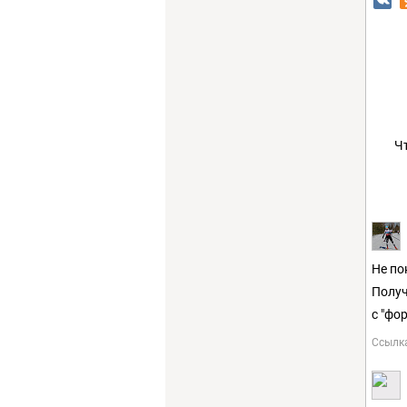
Ч
Не по
Получ
с "фо
Ссылк