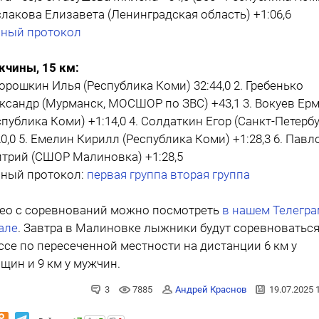
лакова Елизавета (Ленинградская область) +1:06,6
ный протокол
чины, 15 км:
Порошкин Илья (Республика Коми) 32:44,0 2. Гребенько
ксандр (Мурманск, МОСШОР по ЗВС) +43,1 3. Вокуев Ер
спублика Коми) +1:14,0 4. Солдаткин Егор (Санкт-Петербу
20,0 5. Емелин Кирилл (Республика Коми) +1:28,3 6. Павл
трий (СШОР Малиновка) +1:28,5
ный протокол:
первая группа
вторая группа
ео с соревнований можно посмотреть
в нашем Телегра
але
. Завтра в Малиновке лыжники будут соревноваться
ссе по пересеченной местности на дистанции 6 км у
щин и 9 км у мужчин.
3
7885
Андрей Краснов
19.07.2025 