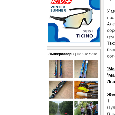
У м
про
Але
сор
гру
Так
был
Лыжероллеры
| Новые фото
соп
"Ма
"Ма
Лыж
Жен
1. 
(Ту
Оль