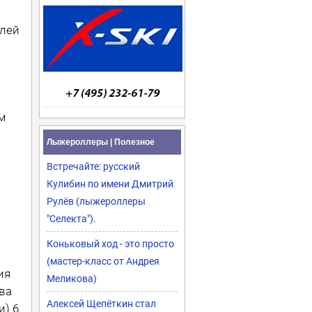
елей
м
Лыжероллеры | Полезное
Встречайте: русский
Кулибин по имени Дмитрий
Рулёв (лыжероллеры
"Селекта").
Коньковый ход - это просто
(мастер-класс от Андрея
ия
Меликова)
ева
Алексей Щепёткин стал
) 6.