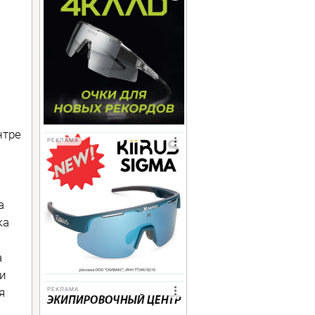
нтре
РЕКЛАМА
а
ка
а
ли
я
РЕКЛАМА