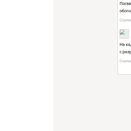
Посмо
обогн
Ссылк
На ка
с раз
Ссылк