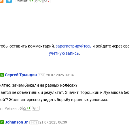
+7
Рейтинг:
+7
0
тобы оставить комментарий,
зарегистрируйтесь
и войдите через св
учетную запись
.
Сергей Трындин
20.07.2025 09:34
20
150
нятно, зачем бежали на разных колëсах?!
ается не объективный результат. Значит Порошкин и Лукашова б
рой"? Жаль интересно увидеть борьбу в равных условиях.
0
+1
-1
а
Рейтинг:
Johanson Jr.
21.07.2025 06:39
09
4478