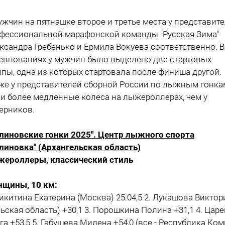
ужчин на пятнашке второе и третье места у представит
фессиональной марафонской команды "Русская Зима"
ксандра Гребенько и Ермила Вокуева соответственно. В
евнованиях у мужчин было выделено две стартовых
ппы, одна из которых стартовала после финиша другой.
же у представителей сборной России по лыжным гонка
и более медленные колеса на лыжероллерах, чем у
ерников.
линовские гонки 2025". Центр лыжного спорта
линовка" (Архангельская область)
ероллеры, классический стиль
щины, 10 км:
Никитина Екатерина (Москва) 25:04,5 2. Лукашова Виктор
льская область) +30,1 3. Порошкина Полина +31,1 4. Цар
га +53,5 5. Габушева Милена +54,0 (все - Республика Коми