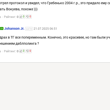
трел протокол и увидел, что Гребенько 2004 г.р., это придало ему с
ать Вокуева, похоже )))
0
0
0
а
Рейтинг:
Johanson Jr.
21.07.2025 06:51
09
4478
драх в ТГ все попеременным. Конечно, это красивее, но там были у
решением даблполинга ?
0
0
0
а
Рейтинг: