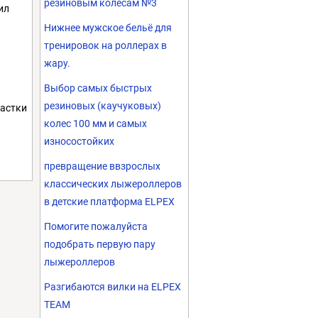
резиновым колесам №3
ил
Нижнее мужское бельё для
тренировок на роллерах в
жару.
Выбор самых быстрых
резиновых (каучуковых)
частки
колес 100 мм и самых
износостойких
превращение ввзрослых
классических лыжероллеров
в детские платформа ELPEX
Помогите пожалуйста
подобрать первую пару
лыжероллеров
Разгибаются вилки на ELPEX
TEAM