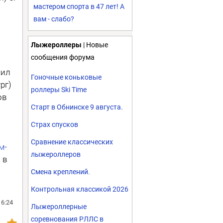
мастером спорта в 47 лет! А
вам - слабо?
Лыжероллеры
| Новые
сообщения форума
мил
Гоночные коньковые
рг)
роллеры Ski Time
ов
Старт в Обнинске 9 августа.
Страх спусков
Сравнение классических
м-
лыжероллеров
 в
Смена креплений.
Контрольная классикой 2026
16:24
Лыжероллерные
соревнования РЛЛС в