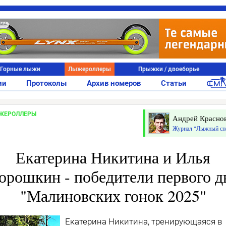
АМА
Горные лыжи
Лыжероллеры
Прыжки / двоеборье
ии
Протоколы
Архив номеров
Статьи
ЖЕРОЛЛЕРЫ
Андрей Красно
Журнал "Лыжный сп
Екатерина Никитина и Илья
орошкин - победители первого д
"Малиновских гонок 2025"
Екатерина Никитина, тренирующаяся в