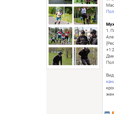
Мас
Пол
Муж
1. 
Але
(Ре
+1:
Дми
Пол
Вид
кан
кро
жен