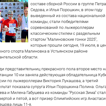
составе сборной России в группе Петра
Седова, и Илья Порошкин, в этом году
выведенный из состава национальной
команды, стали победителями
соревнований по лыжероллерам
классическим стилем с раздельным
стартом "Малиновские гонки 2025",
которые прошли сегодня, 19 июля, в це
ного спорта Малиновка в Устьянском районе
ангельской области.
ди представительниц прекрасного пола второе место н
танции 10 км заняла действующая обладательница Куб
сии по лыжероллерам Виктория Лукашова, а третий
ультат показала супруга Ильи Порошкина Полина. Ольг
ева и Милена Габушева из команды "Русская Зима" ста
вертой и пятой, а вот призер Олимпийских игр Анастаси
ешова лишь 11-я.