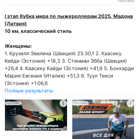
Реклама
I этап Кубка мира по лыжероллерам 2025. Мадона
(Латвия)
10 км, классический стиль
Женщины:
1. Крузелл Эвелина (Швеция) 25:30,1 2. Каасику
Кейди (Эстония) +18,3 3. Стенман Эбба (Швеция)
+26,4 4. Каасику Кайди (Эстония) +41,9 5. Боккарди
Мария Евгения (Италия) +51,3 6. Туул Тееси
(Эстония) +1:06,6
Полные результаты
РЕКЛАМА
РЕКЛАМА