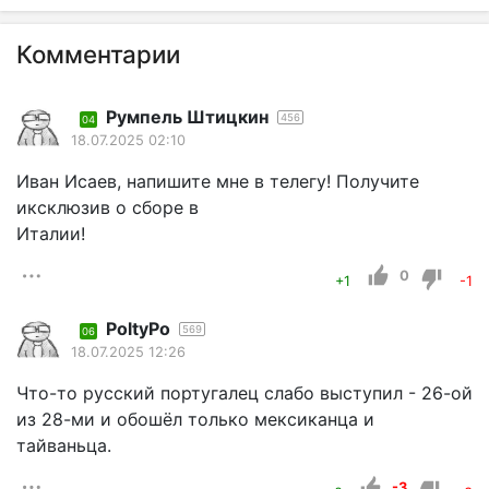
Комментарии
Румпель Штицкин
456
04
18.07.2025 02:10
Иван Исаев, напишите мне в телегу! Получите
иксклюзив о сборе в
Италии!
0
+1
-1
PoltyPo
569
06
18.07.2025 12:26
Что-то русский португалец слабо выступил - 26-ой
из 28-ми и обошёл только мексиканца и
тайваньца.
-3