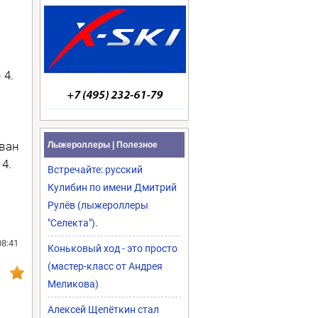
 4.
Иван
Лыжероллеры | Полезное
4.
Встречайте: русский
Кулибин по имени Дмитрий
Рулёв (лыжероллеры
"Селекта").
08:41
Коньковый ход - это просто
(мастер-класс от Андрея
Меликова)
Алексей Щепёткин стал