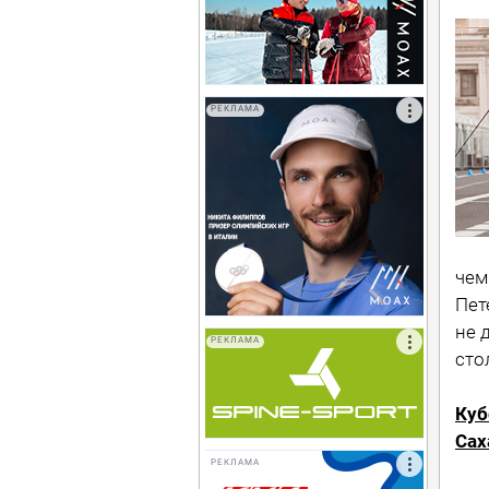
РЕКЛАМА
чем
Пет
не 
РЕКЛАМА
сто
Куб
Сах
РЕКЛАМА