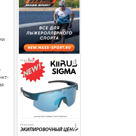
сии
РЕКЛАМА
е
нкт-
мя
РЕКЛАМА