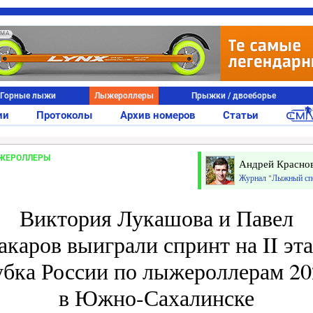
АМА
Горные лыжи
Лыжероллеры
Прыжки / двоеборье
ии
Протоколы
Архив номеров
Статьи
ЖЕРОЛЛЕРЫ
Андрей Красно
Журнал "Лыжный сп
Виктория Лукашова и Павел
каров выиграли спринт на II эт
убка России по лыжероллерам 20
в Южно-Сахалинске