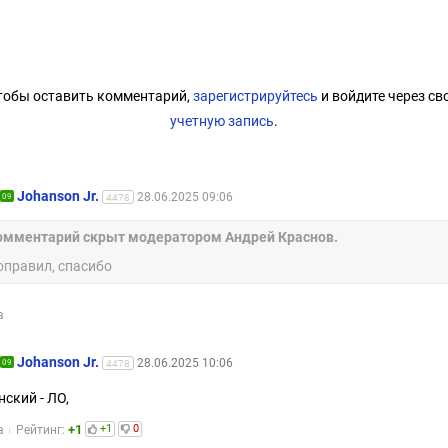
тобы оставить комментарий,
зарегистрируйтесь
и войдите через св
учетную запись
.
Johanson Jr.
28.06.2025 09:06
09
4478
омментарий скрыт модератором Андрей Краснов.
оправил, спасибо
а
Johanson Jr.
28.06.2025 10:06
09
4478
ский - ЛО,
+1
+1
0
а
Рейтинг: