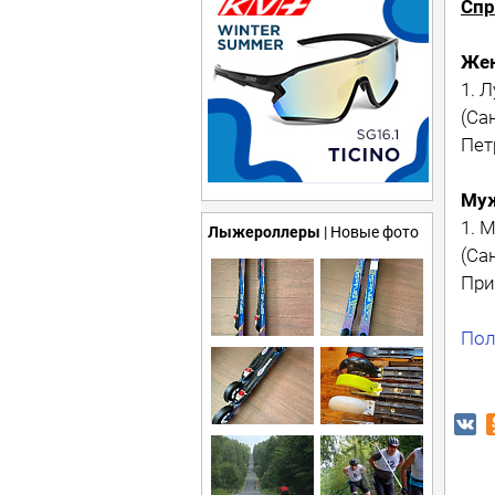
Спр
Же
1. 
(Са
Пет
Му
1. 
Лыжероллеры
| Новые фото
(Са
При
Пол