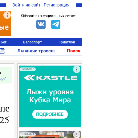
Войти на сайт
Регистрация
Skisport.ru в социальных сетях:
Бег
Велоспорт
Триатлон
Лыжные трассы
Поиск
РЕКЛАМА
в
орт"
апе
25
РЕКЛАМА