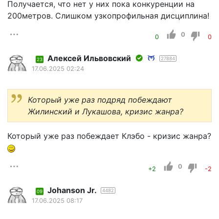
Получается, что нет у них пока конкуренции на
200метров. Слишком узкопрофильная дисциплина!
0
0
0
Алексей Ильвовский
27884
23
17.06.2025 02:24
Который уже раз подряд побеждают
Жилинский и Лукашова, кризис жанра?
Который уже раз побеждает Клэбо - кризис жанра?
0
+2
-2
Johanson Jr.
4482
09
17.06.2025 08:17