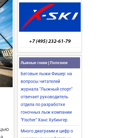
Лыжные гонки | Полезное
Беговые лыжи Фишер: на
вопросы читателей
журнала "Лыжный спорт"
отвечает руководитель
отдела по разработке
гоночных лыж компании
"Fischer" Ханс Хубингер
ощью
Много диаграмм и цифр о
на