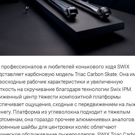
 профессионалов и любителей конькового ходя SWIX
дставляет карбоновую модель Triac Carbon Skate. Она и
восходные рабочие характеристики и увеличенную
ткость на скручивание благодаря технологии Swix IPM.
иженный центр тяжести композитной платформы
спечивает ощущения, сходные с передвижением на лы
снегу. Платформа из углеволокна подходит и тяжелым
ртсменам, она гораздо прочнее алюминиевых аналогов
роенные шайбы для центровки колёс облегчают
ническое обслуживание лыжероллеров. SWIX Triac Carb