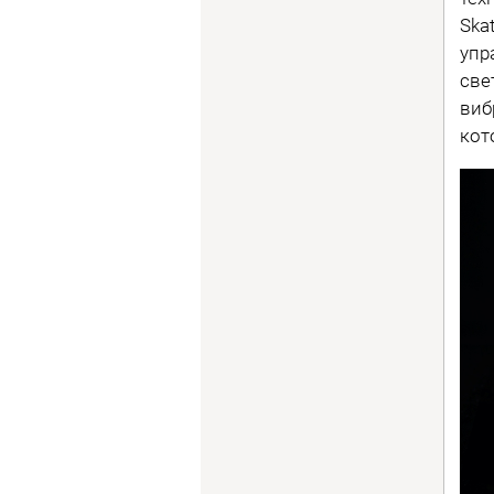
Ska
упр
све
виб
кот