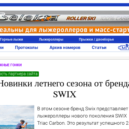
АМА
Горные лыжи
Лыжероллеры
Прыжки / двоеборье
ии
Протоколы
Архив номеров
Статьи
ЖНЫЕ ГОНКИ
сть партнера сайта
Новинки летнего сезона от бренд
SWIX
В этом сезоне бренд Swix представляет
лыжероллеры нового поколения SWIX
Triac Carbon. Это результат успешного 2