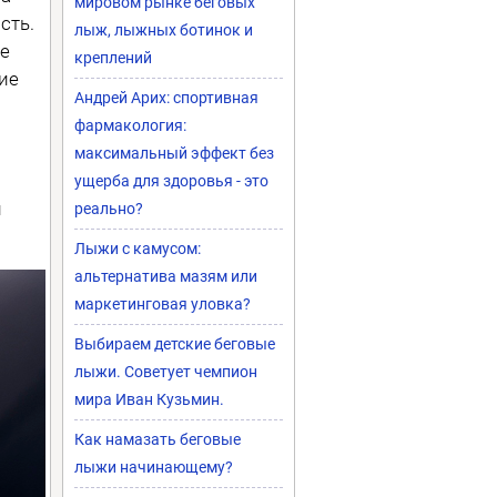
мировом рынке беговых
сть.
лыж, лыжных ботинок и
е
креплений
ие
Андрей Арих: спортивная
фармакология:
максимальный эффект без
ущерба для здоровья - это
и
реально?
Лыжи с камусом:
альтернатива мазям или
маркетинговая уловка?
Выбираем детские беговые
лыжи. Советует чемпион
мира Иван Кузьмин.
Как намазать беговые
лыжи начинающему?