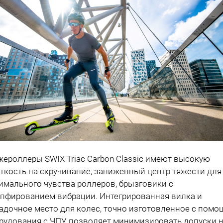
ероллеры SWIX Triac Carbon Classic имеют высокую
ткость на скручивание, заниженный центр тяжести для
имального чувства роллеров, брызговики с
пфированием вибрации. Интегрированная вилка и
адочное место для колес, точно изготовленное с пом
рудования с ЧПУ, позволяет минимизировать допуски 