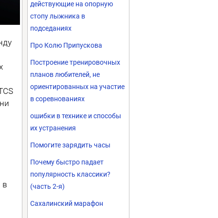
действующие на опорную
стопу лыжника в
подседаниях
нду
Про Колю Припускова
Построение тренировочных
x
планов любителей, не
ориентированных на участие
TCS
в соревнованиях
они
ошибки в технике и способы
их устранения
Помогите зарядить часы
Почему быстро падает
популярность классики?
 в
(часть 2-я)
Сахалинский марафон