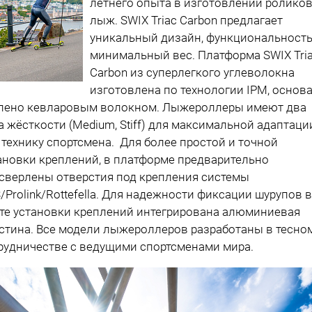
летнего опыта в изготовлении ролико
лыж. SWIX Triac Carbon предлагает
уникальный дизайн, функциональность
минимальный вес. Платформа SWIX Tri
Carbon из суперлегкого углеволокна
изготовлена по технологии IPM, основ
лено кевларовым волокном. Лыжероллеры имеют два
а жёсткости (Medium, Stiff) для максимальной адаптаци
 технику спортсмена. Для более простой и точной
ановки креплений, в платформе предварительно
сверлены отверстия под крепления системы
/Prolink/Rottefella. Для надежности фиксации шурупов в
те установки креплений интегрирована алюминиевая
стина. Все модели лыжероллеров разработаны в тесно
рудничестве с ведущими спортсменами мира.