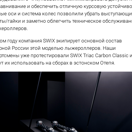
авнивание и обеспечить отличную курсовую устойчиво
ые оси и система колес позволили убрать выступающи
ты/гайки и заметно облегчить техническое обслуживан
ероллеров.
том году компания SWIX экипирует основной состав
рной России этой моделью лыжероллеров. Наши
ртсмены уже протестировали SWIX Triac Carbon Classic 
ут их использовать на сборах в эстонском Отепя.