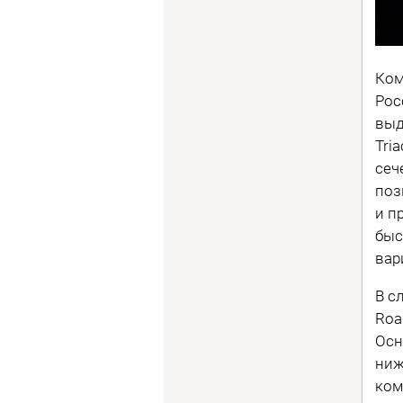
Ком
Рос
выд
Tri
сеч
поз
и п
быс
вар
В с
Roa
Осн
ниж
ком