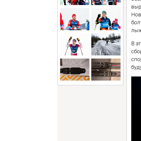
выр
Нов
бол
лыж
В э
сбо
спо
буд