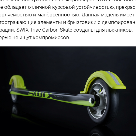
te обладает отличной курсовой устойчивостью, прекра
авляемостью и манёвренностью. Данная модель имеет
тоотражающие элементы и брызговики с демпфирова
рации. SWIX Triac Carbon Skate созданы для лыжников,
орые не ищут компромиссов.