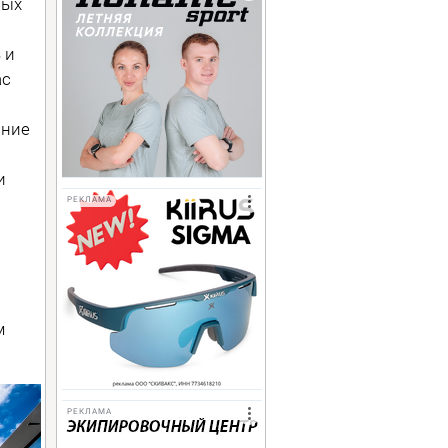
вых
 и
ac
ание
и
РЕКЛАМА
м
РЕКЛАМА