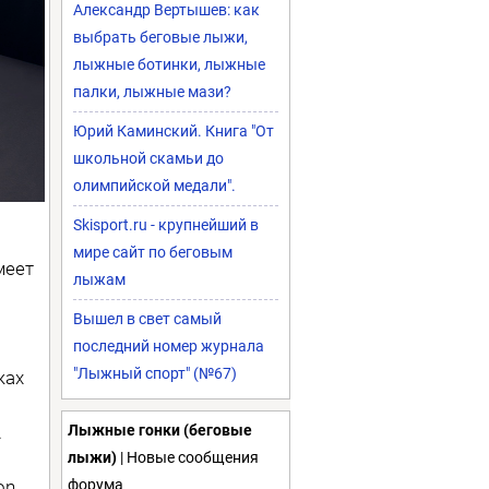
Александр Вертышев: как
выбрать беговые лыжи,
лыжные ботинки, лыжные
палки, лыжные мази?
Юрий Каминский. Книга "От
школьной скамьи до
олимпийской медали".
Skisport.ru - крупнейший в
мире сайт по беговым
меет
лыжам
Вышел в свет самый
последний номер журнала
"Лыжный спорт" (№67)
жах
.
Лыжные гонки (беговые
лыжи)
| Новые сообщения
on
форума