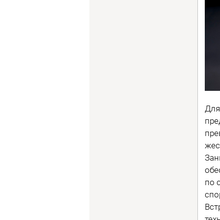
Для
пре
пре
жес
Зан
обе
по 
спо
Вст
тех