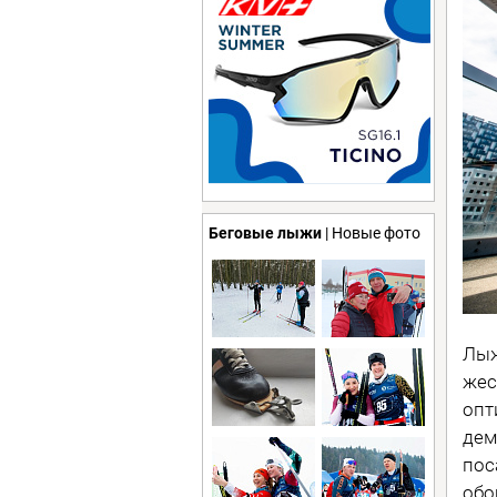
Беговые лыжи
| Новые фото
Лыж
жес
опт
дем
пос
обо