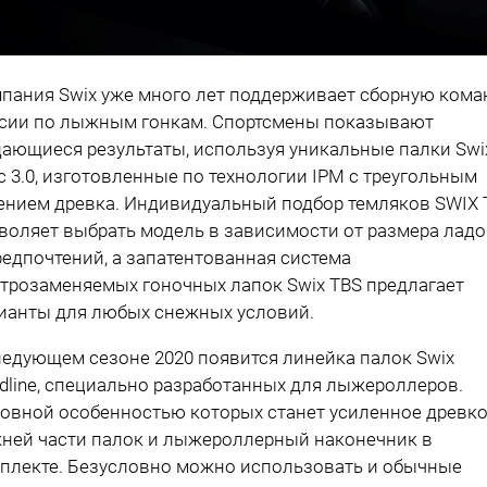
пания Swix уже много лет поддерживает сборную кома
сии по лыжным гонкам. Спортсмены показывают
ающиеся результаты, используя уникальные палки Swi
ac 3.0, изготовленные по технологии IPM с треугольным
ением древка. Индивидуальный подбор темляков SWIX 
воляет выбрать модель в зависимости от размера лад
редпочтений, а запатентованная система
трозаменяемых гоночных лапок Swix TBS предлагает
ианты для любых снежных условий.
ледующем сезоне 2020 появится линейка палок Swix
dline, специально разработанных для лыжероллеров.
овной особенностью которых станет усиленное древко
ней части палок и лыжероллерный наконечник в
плекте. Безусловно можно использовать и обычные