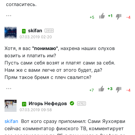
согласитесь.
+1
+5
-4
skifan
2859
11
07.03.2019 02:20
Хотя, я вас
"понимаю"
, нахрена наших олухов
возить и платить им?
Пусть сами себя возят и платят сами за себя.
Нам же с вами легче от этого будет, да?
Прям такое бремя с плеч свалится?
+3
+7
-4
Игорь Нефедов
4762
21
07.03.2019 09:58
skifan
Вот кого сразу припомнил: Сами Яухоярви
сейчас комментатор финского ТВ, комментирует