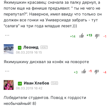
Якимушкин красавец: сначала за палку дернул, а
потом еще на финише предъявил: " ты не чего не
перепутал?". Наверное, имел ввиду что только он
должен все гонки на Универсиаде забрать - тут
"салага" на три года младше лезет.)))
+13
+14
-1
Леонид
4067
15
06.03.2019 16:15
Якимушкину дисквал за конёк на повороте
-1
+3
-4
Иван Хлебов
1040
08
06.03.2019 16:42
Победители
студентов. Повод к гордости
необычайный! 8)