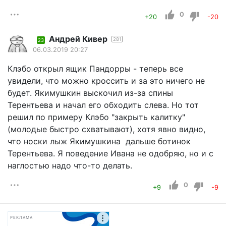
0
+20
-20
Андрей Кивер
281
23
06.03.2019 20:27
Клэбо открыл ящик Пандорры - теперь все
увидели, что можно кроссить и за это ничего не
будет. Якимушкин выскочил из-за спины
Терентьева и начал его обходить слева. Но тот
решил по примеру Клэбо "закрыть калитку"
(молодые быстро схватывают), хотя явно видно,
что носки лыж Якимушкина дальше ботинок
Терентьева. Я поведение Ивана не одобряю, но и с
наглостью надо что-то делать.
0
+9
-9
РЕКЛАМА