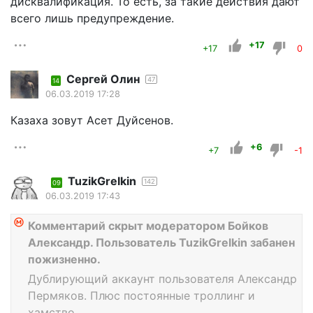
дисквалификация. То есть, за такие действия дают
всего лишь предупреждение.
+17
+17
0
Сергей Олин
47
14
06.03.2019 17:28
Казаха зовут Асет Дуйсенов.
+6
+7
-1
TuzikGrelkin
142
09
06.03.2019 17:43
Комментарий скрыт модератором Бойков
Александр. Пользователь TuzikGrelkin забанен
пожизненно.
Дублирующий аккаунт пользователя Александр
Пермяков. Плюс постоянные троллинг и
хамство.