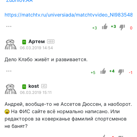
https://matchtv.ru/universiada/matchtvvideo_NI983548_c
+3
+3
0
Артем
489
11
06.03.2019 14:54
Дело Клэбо живёт и развивается.
+4
+5
-1
kost
45
11
06.03.2019 15:11
Андрей, вообще-то не Ассетов Дюссен, а наоборот.
На ФИС сайте всё нормально написано. Или
редакторов за коверканье фамилий спортсменов
не банят?