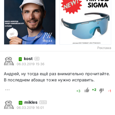
Реклама
kost
45
11
06.03.2019 15:36
Андрей, ну тогда ещё раз внимательно прочитайте.
В последнем абзаце тоже нужно исправить.
+2
+3
-1
mikles
1050
10
06.03.2019 16:01