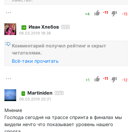
-11
+4
-15
Иван Хлебов
1040
08
06.03.2019 18:36
Комментарий получил рейтинг и скрыт
читателями.
Всё-таки прочитать
-11
+1
-12
Martiniden
2979
11
06.03.2019 20:21
Мнение
Господа сегодня на трассе спринта в финалах мы
видели нечто что показывает уровень нашего
спорта.