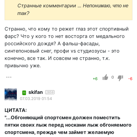
Странные комментарии ... Не
понимаю, что не
так?
Странно, что кому то режет глаз этот спортивный
фарс? Что у кого то нет восторга от медального
российского дождя? А фальш-фасады,
синтепоновый снег, профи vs студиозусы - это
конечно, все так. И совсем не странно, т.к.
привычно уже.
0
+6
-6
skifan
2859
11
07.03.2019 01:54
ЦИТАТА:
"...Обгоняющий спортсмен должен поместить
пятки своих лыж перед носками лыж обгоняемого
спортсмена, прежде чем займет желаемую