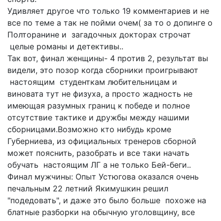
Удивляет другое что только 19 комментариев и не
все по теме а так не пойми очем( за то о допинге о
Полторанине и загадочных докторах строчат
целые романы и детективы..
Так вот, финал женщины- 4 против 2, результат вы
видели, это позор когда сборники проигрывают
настоящим студенткам любительницам и
виновата тут не физуха, а просто жадность не
имеющая разумных границ к победе и полное
отсутствие тактике и дружбы между нашими
сборницами.Возможно кто нибудь кроме
Губерниева, из официальных тренеров сборной
может пояснить, разобрать и все таки начать
обучать настоящим ЛГ а не только Бей-беги..
Финал мужчины: Опыт Устюгова оказался очень
печальным 22 летний Якимушкин решил
"подедовать", и даже это было больше похоже на
блатные разборки на обычную уголовщину, все