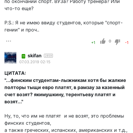
по окончании спорт. ВУЗа? Работу тренера? Или
что-то еще?
P.S.: Я не имею ввиду студентов, которые "спорт-
гении" и проч..
0
+1
-1
skifan
2859
11
07.03.2019 02:15
ЦИТАТА:
"...финским студентам-лыжникам хотя бы жалкие
полторы тыщи евро платят, в рамзау за казенный
счет возят? якимушкину, терентьеву платят и
возят..."
Ну, то, что им не платят и не возят, это проблемы
финских студентов,
а также греческих, испанских, американских и т.д.,