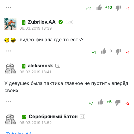
+10
+11
-1
Zubrilov.AA
850
11
06.03.2019 13:39
. видео финала где то есть?
0
+1
-1
aleksmosk
19
11
06.03.2019 13:41
У девушек была тактика главное не пустить вперёд
своих
+5
+7
-2
Серебрянный Батон
45
07
06.03.2019 13:52
Zubrilov.AA