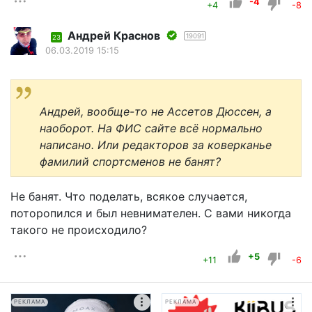
-4
+4
-8
Андрей Краснов
19091
23
06.03.2019 15:15
Андрей, вообще-то не Ассетов Дюссен, а
наоборот. На ФИС сайте всё нормально
написано. Или редакторов за коверканье
фамилий спортсменов не банят?
Не банят. Что поделать, всякое случается,
поторопился и был невнимателен. С вами никогда
такого не происходило?
+5
+11
-6
РЕКЛАМА
РЕКЛАМА