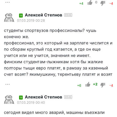
0
+4
-4
Алексей Степнов
8946
19
07.03.2019 00:28
студенты спортвузов профессионалы? чушь
конечно же.
профессионал, это который на зарплате числится и
по сборам круглый год катается, а где он еще
учится или не учится, значения не имеет.
финским студентам-лыжникам хотя бы жалкие
полторы тыщи евро платят, в рамзау за казенный
счет возят? якимушкину, терентьеву платят и возят
+2
+6
-4
Алексей Степнов
8946
19
07.03.2019 00:40
сегодня видел много аварий, машины въезжали