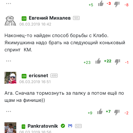
-3
+5
-8
Евгений Михалев
185
09
06.03.2019 16:42
Наконец-то найден способ борьбы с Клэбо.
Якимушкина надо брать на следующий коньковый
спринт КМ.
+22
+23
-1
ericsnet
499
09
06.03.2019 16:51
Ага. Сначала тормознуть за палку а потом ещё по
щам на финише))
+7
+9
-2
Pankratovnik
501
11
06.03.2019 16:56