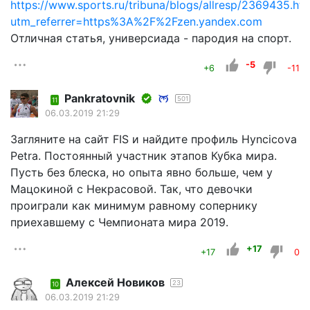
https://www.sports.ru/tribuna/blogs/allresp/2369435.ht
utm_referrer=https%3A%2F%2Fzen.yandex.com
Отличная статья, универсиада - пародия на спорт.
-5
+6
-11
Pankratovnik
501
11
06.03.2019 21:29
Загляните на сайт FIS и найдите профиль Hyncicova
Petra. Постоянный участник этапов Кубка мира.
Пусть без блеска, но опыта явно больше, чем у
Мацокиной с Некрасовой. Так, что девочки
проиграли как минимум равному сопернику
приехавшему с Чемпионата мира 2019.
+17
+17
0
Алексей Новиков
23
10
06.03.2019 21:29