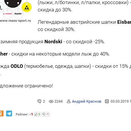
(лыжи, л/ботинки, л/палки, кроссовки) 
скидка до 30%.
Легендарные австрийские шапки
Eisba
со скидкой 30%.
 зимняя продукция
Nordski
- со скидкой -25%.
cher
- скидки на некоторые модели лыж до 40%.
ежда
ODLO
(термобелье, одежда, шапки) - скидки от 15% 
.
дложение ограничено!
2
2244
Андрей Краснов
03.03.2019 
-1
Рейтинг:
0
-1