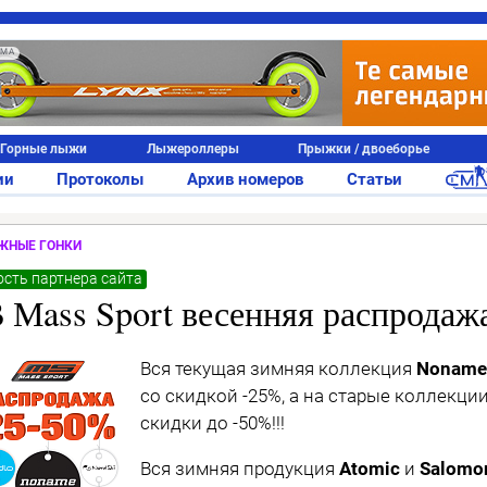
АМА
Горные лыжи
Лыжероллеры
Прыжки / двоеборье
ии
Протоколы
Архив номеров
Статьи
ЖНЫЕ ГОНКИ
сть партнера сайта
 Мass Sport весенняя распродаж
Вся текущая зимняя коллекция
Noname
со скидкой -25%, а на старые коллекции
скидки до -50%!!!
Вся зимняя продукция
Atomic
и
Salomo