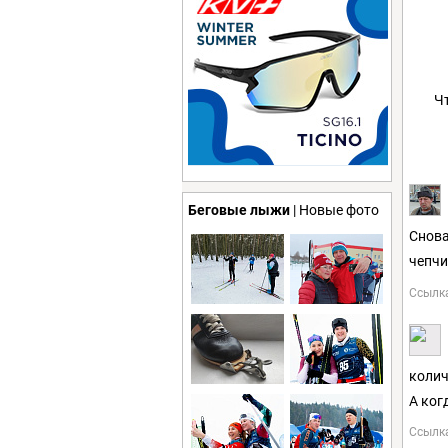
Ч
Беговые лыжи
| Новые фото
Снова
чепчи
Ссылк
колич
А ког
Ссылк