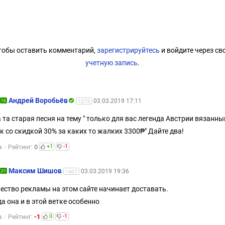
тобы оставить комментарий,
зарегистрируйтесь
и войдите через св
учетную запись
.
Андрей Воробьёв
03.03.2019 17:11
16
1275
 та старая песня на тему " только для вас легенда Австрии вязанны
к со скидкой 30% за каких то жалких 3300₱" Дайте два!
0
+1
-1
а
Рейтинг:
Максим Шишов
03.03.2019 19:36
21
1407
ество рекламы на этом сайте начинает доставать.
да она и в этой ветке особенно
-1
0
-1
а
Рейтинг: