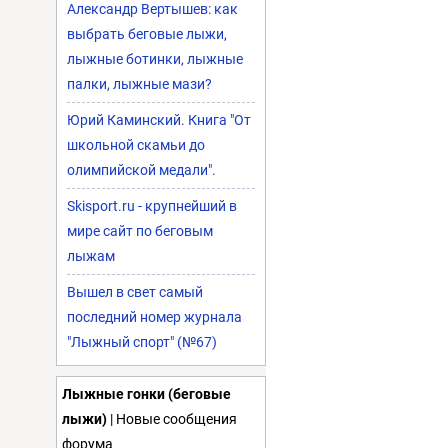
Александр Вертышев: как
выбрать беговые лыжи,
лыжные ботинки, лыжные
палки, лыжные мази?
Юрий Каминский. Книга "От
школьной скамьи до
олимпийской медали".
Skisport.ru - крупнейший в
мире сайт по беговым
лыжам
Вышел в свет самый
последний номер журнала
"Лыжный спорт" (№67)
Лыжные гонки (беговые
лыжи)
| Новые сообщения
форума