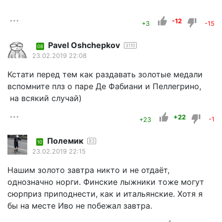
-12
+3
-15
Pavel Oshchepkov
3110
08
23.02.2019 22:08
Кстати перед тем как раздавать золотые медали
вспомните плз о паре Де Фабиани и Пеллегрино,
на всякий случай)
+22
+23
-1
Полемик
83
10
23.02.2019 22:15
Нашим золото завтра никто и не отдаёт,
однозначно норги. Финские лыжники тоже могут
сюрприз приподнести, как и итальянские. Хотя я
бы на месте Иво не побежал завтра.