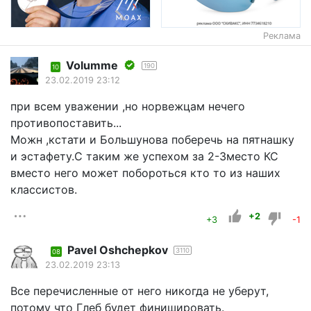
Реклама
Volumme
190
10
23.02.2019 23:12
при всем уважении ,но норвежцам нечего
противопоставить...
Можн ,кстати и Большунова поберечь на пятнашку
и эстафету.С таким же успехом за 2-3место КС
вместо него может побороться кто то из наших
классистов.
+2
+3
-1
Pavel Oshchepkov
3110
08
23.02.2019 23:13
Все перечисленные от него никогда не уберут,
потому что Глеб будет финишировать.