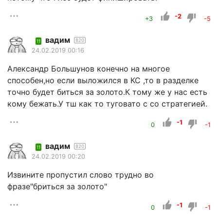
-2
+3
-5
вадим
820
11
24.02.2019 00:16
Александр Большунов конечно на многое
способен,но если выложился в КС ,то в разделке
точно будет биться за золото.К тому же у нас есть
кому бежать.У тш как то туговато с со стратегией.
-1
0
-1
вадим
820
11
24.02.2019 00:20
Извините пропустил слово трудно во
фразе"бриться за золото"
-1
0
-1