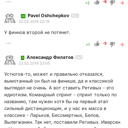
-6
+2
-8
Pavel Oshchepkov
3110
08
23.02.2019 22:19
У финнов второй не потянет.
-5
+1
-6
Александр Филатов
572
11
23.02.2019 23:05
Устюгов-то, может и правильно отказался,
вымотанный он был на финише, да и классикой
выглядел не очень. А вот ставить Ретивых - это
идиотизм. Командный спринт - спринт только по
названию, там нужен хотя бы на первый этап
сильный дистанционщик, и у нас их масса в
классике - Ларьков, Бессмертных, Белов,
Вылегжанин. Так нет, поставили Ретивых. Иверсен