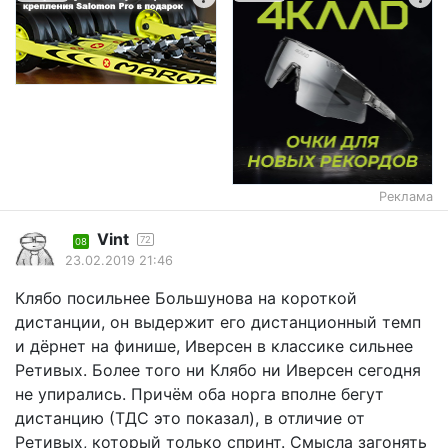
Реклама
Vint
72
08
23.02.2019 21:46
Клябо посильнее Большунова на короткой
дистанции, он выдержит его дистанционный темп
и дёрнет на финише, Иверсен в классике сильнее
Ретивых. Более того ни Клябо ни Иверсен сегодня
не упирались. Причём оба норга вполне бегут
дистанцию (ТДС это показал), в отличие от
Ретивых, который только спринт. Смысла загонять