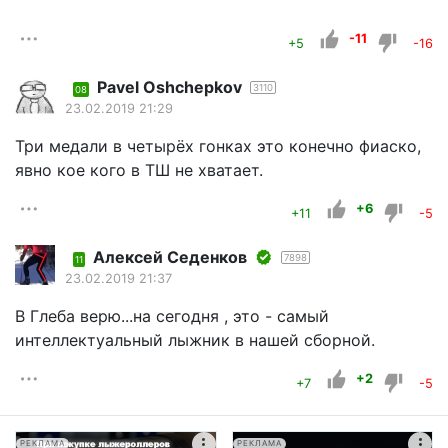
-11
+5
-16
Pavel Oshchepkov
3110
08
23.02.2019 21:29
Три медали в четырёх гонках это конечно фиаско,
явно кое кого в ТШ не хватает.
+6
+11
-5
Алексей Седенков
7898
11
23.02.2019 21:37
В Глеба верю...на сегодня , это - самый
интеллектуальный лыжник в нашей сборной.
+2
+7
-5
РЕКЛАМА
РЕКЛАМА