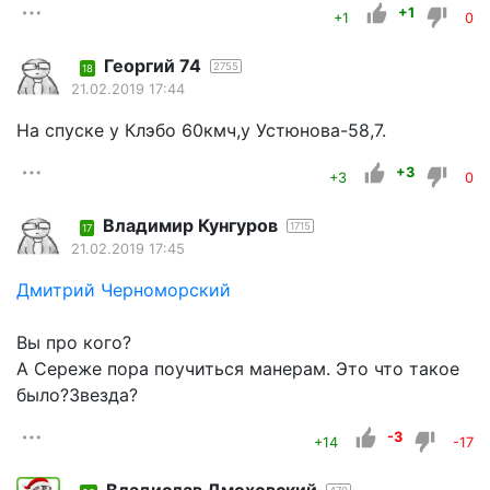
+1
+1
0
Георгий 74
2755
18
21.02.2019 17:44
На спуске у Клэбо 60кмч,у Устюнова-58,7.
+3
+3
0
Владимир Кунгуров
1715
17
21.02.2019 17:45
Дмитрий Черноморский
Вы про кого?
А Сереже пора поучиться манерам. Это что такое
было?Звезда?
-3
+14
-17