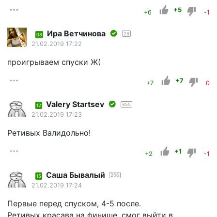
+5
+6
-1
Ира Ветчинова
28
08
21.02.2019 17:22
проигрываем спуски Ж(
+7
+7
0
Valery Startsev
855
12
21.02.2019 17:23
Ретивых Валидольно!
+1
+2
-1
Саша Бывалый
206
15
21.02.2019 17:24
Первые перед спуском, 4-5 после.
Ретивых красава на финише, смог выйти в