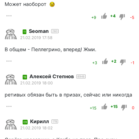
Может наоборот
+4
+9
-5
Seoman
260
11
21.02.2019 17:58
В общем - Пеллегрино, вперед! Жми.
+2
+3
-1
Алексей Степнов
8946
19
21.02.2019 18:00
ретивых обязан быть в призах, сейчас или никогда
+15
+15
0
Кирилл
178
09
21.02.2019 18:02