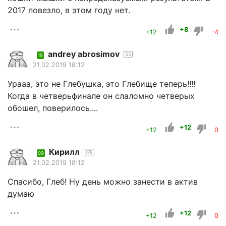
2017 повезло, в этом году нет.
+8
+12
-4
andrey abrosimov
55
19
21.02.2019 18:12
Урааа, это не Глебушка, это Глебище теперь!!!!
Когда в четверьфинале он слаломно четверых
обошел, поверилось....
+12
+12
0
Кирилл
178
09
21.02.2019 18:12
Спасибо, Глеб! Ну день можно занести в актив
думаю
+12
+12
0