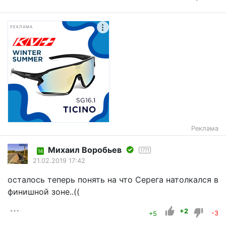
РЕКЛАМА
Реклама
Mихаил Воробьев
1771
14
21.02.2019 17:42
осталось теперь понять на что Серега натолкался в
финишной зоне..((
+2
+5
-3