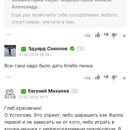
Александр.
Ещё раз позволите себе оскорбление любого
спортсмена- улетите в бан.
+9
+15
-6
Эдуард Соколов
732
20
21.02.2019 18:09
Все-таки надо было дать Клэбо пинка.
+8
+14
-6
Евгений Михалев
185
09
21.02.2019 18:11
Глеб красавчик!
О Устюгове. Это спринт, либо шарашить как Фалла
первой и не зависеть ни от кого, либо играть в
кошки-мышки с непредсказуемым результатом. В