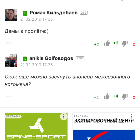
Роман Кильдебаев
266
14
21.02.2019 17:35
Дамы в пролёте:(
+2
+2
0
anikis Golfоводов
2787
17
21.02.2019 17:36
Скок еще можно засунуть анонсов межсезонного
ногомяча?
+4
+4
0
РЕКЛАМА
РЕКЛАМА