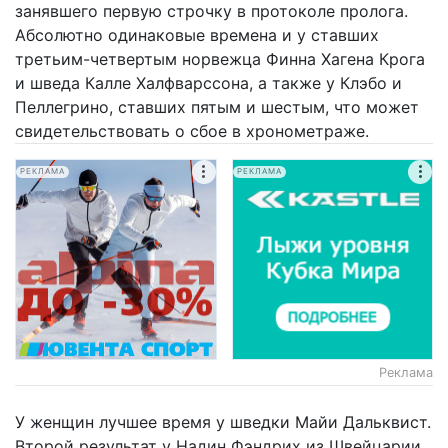
занявшего первую строчку в протоколе пролога.
Абсолютно одинаковые времена и у ставших
третьим-четвертым норвежца Финна Хагена Крога
и шведа Калле Халфварссона, а также у Клэбо и
Пеллегрино, ставших пятым и шестым, что может
свидетельствовать о сбое в хронометраже.
РЕКЛАМА
РЕКЛАМА
Реклама
У женщин лучшее время у шведки Майи Дальквист.
Второй результат у Надин Фэндрих из Швейцарии,