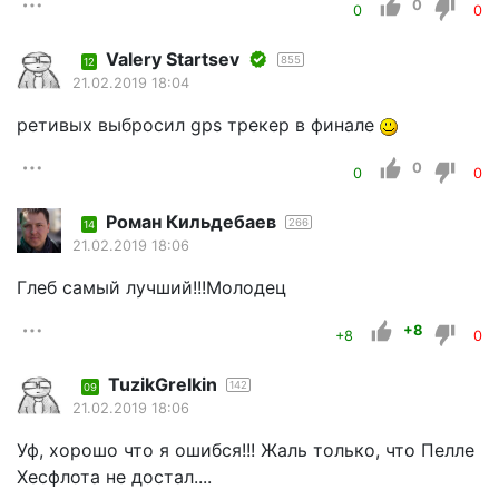
0
0
0
Valery Startsev
855
12
21.02.2019 18:04
ретивых выбросил gps трекер в финале
0
0
0
Роман Кильдебаев
266
14
21.02.2019 18:06
Глеб самый лучший!!!Молодец
+8
+8
0
TuzikGrelkin
142
09
21.02.2019 18:06
Уф, хорошо что я ошибся!!! Жаль только, что Пелле
Хесфлота не достал....