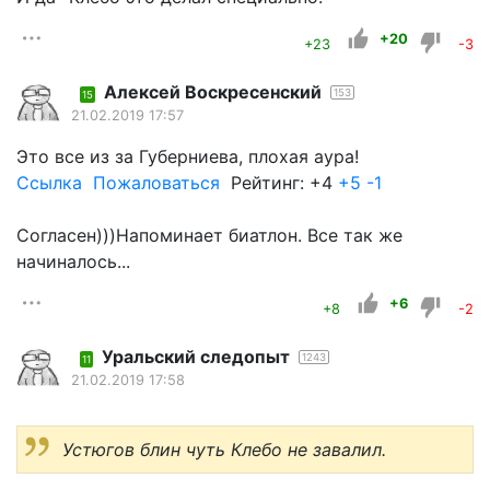
+20
+23
-3
Алексей Воскресенский
153
15
21.02.2019 17:57
Это все из за Губерниева, плохая аура!
Ссылка
Пожаловаться
Рейтинг: +4
+5
-1
Согласен)))Напоминает биатлон. Все так же
начиналось...
+6
+8
-2
Уральский следопыт
1243
11
21.02.2019 17:58
Устюгов блин чуть Клебо не завалил.