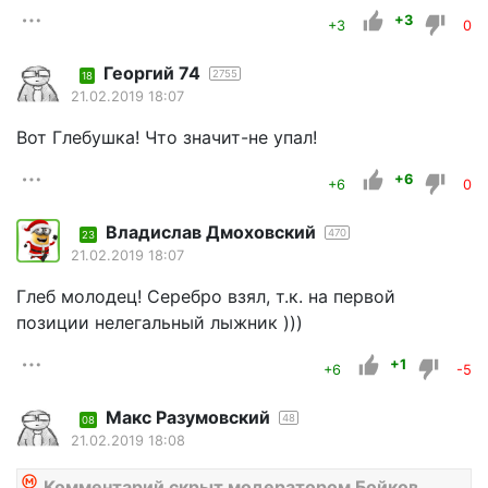
+3
+3
0
Георгий 74
2755
18
21.02.2019 18:07
Вот Глебушка! Что значит-не упал!
+6
+6
0
Владислав Дмоховский
470
23
21.02.2019 18:07
Глеб молодец! Серебро взял, т.к. на первой
позиции нелегальный лыжник )))
+1
+6
-5
Макс Разумовский
48
08
21.02.2019 18:08
Комментарий скрыт модератором Бойков