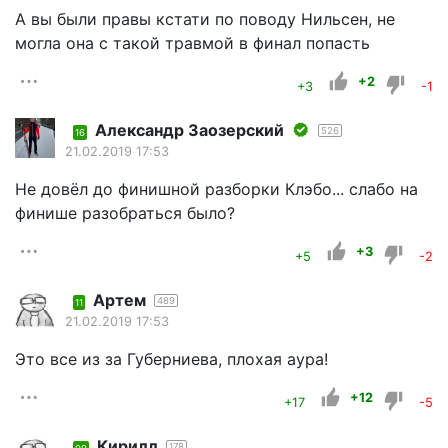
А вы были правы кстати по поводу Нильсен, не
могла она с такой травмой в финал попасть
+2
+3
-1
Александр Заозерский
526
16
21.02.2019 17:53
Не довёл до финишной разборки Клэбо... слабо на
финише разобраться было?
+3
+5
-2
Артем
489
11
21.02.2019 17:53
Это все из за Губерниева, плохая аура!
+12
+17
-5
Кирилл
178