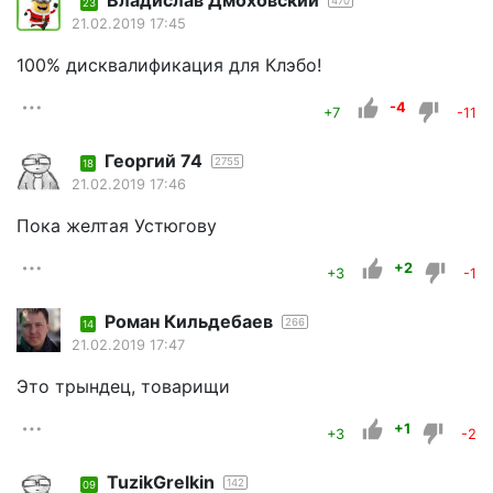
Владислав Дмоховский
470
23
21.02.2019 17:45
100% дисквалификация для Клэбо!
-4
+7
-11
Георгий 74
2755
18
21.02.2019 17:46
Пока желтая Устюгову
+2
+3
-1
Роман Кильдебаев
266
14
21.02.2019 17:47
Это трындец, товарищи
+1
+3
-2
TuzikGrelkin
142
09