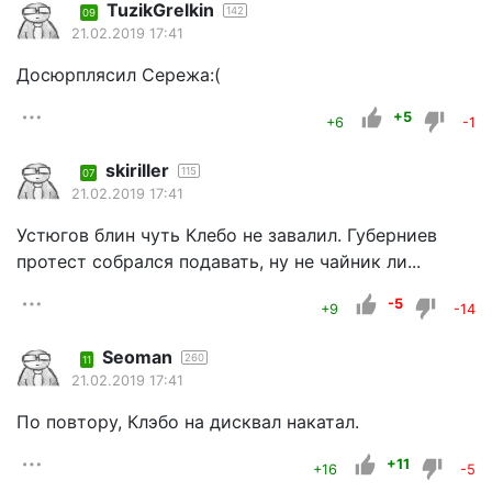
TuzikGrelkin
142
09
21.02.2019 17:41
Досюрплясил Сережа:(
+5
+6
-1
skiriller
115
07
21.02.2019 17:41
Устюгов блин чуть Клебо не завалил. Губерниев
протест собрался подавать, ну не чайник ли...
-5
+9
-14
Seoman
260
11
21.02.2019 17:41
По повтору, Клэбо на дисквал накатал.
+11
+16
-5