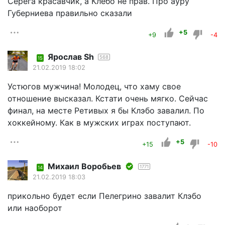
Серёга красавчик, а Клебо не прав. Про ауру
Губерниева правильно сказали
+5
+9
-4
Ярослав Sh
568
15
21.02.2019 18:02
Устюгов мужчина! Молодец, что хаму свое
отношение высказал. Кстати очень мягко. Сейчас
финал, на месте Ретивых я бы Клэбо завалил. По
хоккейному. Как в мужских играх поступают.
+5
+15
-10
Mихаил Воробьев
1771
14
21.02.2019 18:03
прикольно будет если Пелегрино завалит Клэбо
или наоборот