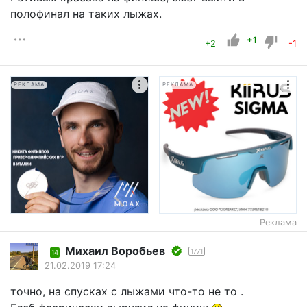
полофинал на таких лыжах.
+1
+2
-1
РЕКЛАМА
РЕКЛАМА
Реклама
Mихаил Воробьев
1771
14
21.02.2019 17:24
точно, на спусках с лыжами что-то не то .