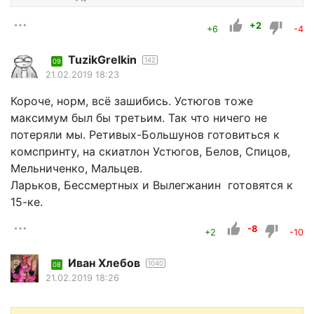
+2
+6
-4
TuzikGrelkin
142
09
21.02.2019 18:23
Короче, норм, всё зашибись. Устюгов тоже
максимум был бы третьим. Так что ничего не
потеряли мы. Ретивых-Большунов готовиться к
комспринту, на скиатлон Устюгов, Белов, Спицов,
Мельниченко, Мальцев.
Ларьков, Бессмертных и Вылегжанин готовятся к
15-ке.
-8
+2
-10
Иван Хлебов
1040
08
21.02.2019 18:26