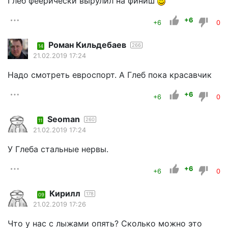
Глеб феерически вырулил на финиш
+6
+6
0
Роман Кильдебаев
266
14
21.02.2019 17:24
Надо смотреть евроспорт. А Глеб пока красавчик
+6
+6
0
Seoman
260
11
21.02.2019 17:24
У Глеба стальные нервы.
+6
+6
0
Кирилл
178
09
21.02.2019 17:26
Что у нас с лыжами опять? Сколько можно это