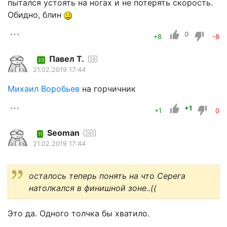
пытался устоять на ногах и не потерять скорость.
Обидно, блин
0
+8
-8
Павел Т.
58
23
21.02.2019 17:44
Mихаил Воробьев
на горчичник
+1
+1
0
Seoman
260
11
21.02.2019 17:44
осталось теперь понять на что Серега
натолкался в финишной зоне..((
Это да. Одного толчка бы хватило.