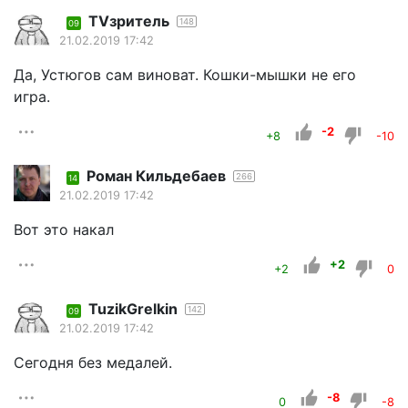
TVзритель
148
09
21.02.2019 17:42
Да, Устюгов сам виноват. Кошки-мышки не его
игра.
-2
+8
-10
Роман Кильдебаев
266
14
21.02.2019 17:42
Вот это накал
+2
+2
0
TuzikGrelkin
142
09
21.02.2019 17:42
Сегодня без медалей.
-8
0
-8