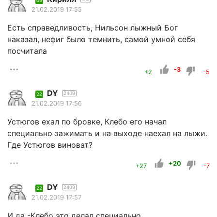
09
21.02.2019 17:55
Есть справедливость, Нильсон лыжный Бог
наказал, нефиг было темнить, самой умной себя
посчитала
-3
+2
-5
DY
2409
22
21.02.2019 17:56
Устюгов ехал по бровке, Клебо его начал
специально зажимать и на выходе наехал на лыжи.
Где Устюгов виноват?
+20
+27
-7
DY
2409
22
21.02.2019 17:57
И да -Клебо это делал специально.