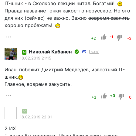
IT-шник - в Сколково лекции читал. Богатый!
Правда название гонки какое-то нерусское. Но это
для них (сейчас) не важно. Важно
вовремя свалить
хорошо пробежать!
-1
+2
-3
Николай Кабанен
10310
14
18.02.2019 21:15
Иван, побежит Дмитрий Медведев, известный IT-
шник.
Главное, вовремя закусить.
+3
+3
0
00
18.02.2019 22:01
2 ИХ
"...когда Вы говорите , Иван Васильевич, такое