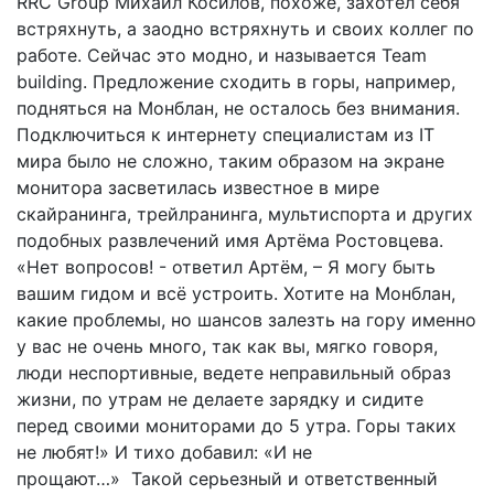
RRC Group Михаил Косилов, похоже, захотел себя
встряхнуть, а заодно встряхнуть и своих коллег по
работе. Сейчас это модно, и называется Team
building. Предложение сходить в горы, например,
подняться на Монблан, не осталось без внимания.
Подключиться к интернету специалистам из IT
мира было не сложно, таким образом на экране
монитора засветилась известное в мире
cкайранинга, трейлранинга, мультиспорта и других
подобных развлечений имя Артёма Ростовцева.
«Нет вопросов! - ответил Артём, – Я могу быть
вашим гидом и всё устроить. Хотите на Монблан,
какие проблемы, но шансов залезть на гору именно
у вас не очень много, так как вы, мягко говоря,
люди неспортивные, ведете неправильный образ
жизни, по утрам не делаете зарядку и сидите
перед своими мониторами до 5 утра. Горы таких
не любят!» И тихо добавил: «И не
прощают…» Такой серьезный и ответственный