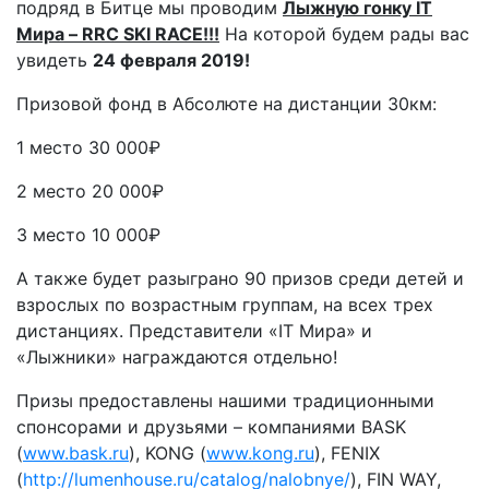
подряд в Битце мы проводим
Лыжную гонку IT
Мира – RRC SKI RACE!!!
На которой будем рады вас
увидеть
24 февраля 2019!
Призовой фонд в Абсолюте на дистанции 30км:
1 место 30 000₽
2 место 20 000₽
3 место 10 000₽
А также будет разыграно 90 призов среди детей и
взрослых по возрастным группам, на всех трех
дистанциях. Представители «IT Мира» и
«Лыжники» награждаются отдельно!
Призы предоставлены нашими традиционными
спонсорами и друзьями – компаниями BASK
(
www.bask.ru
), KONG (
www.kong.ru
), FENIX
(
http://lumenhouse.ru/catalog/nalobnye/
), FIN WAY,