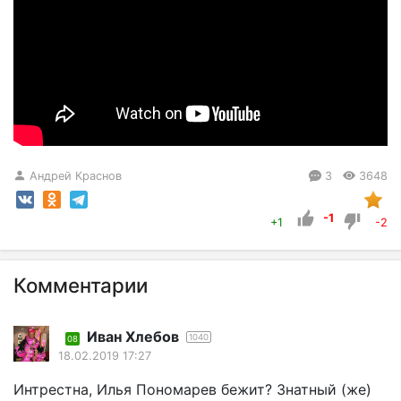
Андрей Краснов
3
3648
-1
+1
-2
Комментарии
Иван Хлебов
1040
08
18.02.2019 17:27
Интрестна, Илья Пономарев бежит? Знатный (же)