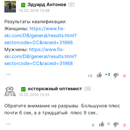
Эдуард Антонов
161
10
16.02.2019 13:08
Результаты квалификации:
Женщины:
https://www.fis-
ski.com/DB/general/results.html?
sectorcode=CC&raceid=31966
Мужчины:
https://www.fis-
ski.com/DB/general/results.html?
sectorcode=CC&raceid=31968
+3
+3
0
осторожный оптимист
746
07
16.02.2019 13:55
Обратите внимание на разрывы Большунов плюс
почти 6 сек, а а тридцатый плюс 9 сек..
0
0
0