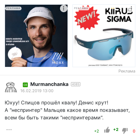
РЕКЛАМА
РЕКЛАМА
Реклама
Murmanchanka
4085
08
16.02.2019 13:00
Юхуу! Спицов прошёл квалу! Денис крут!
А "неспринтер" Мальцев какое время показывает,
всем бы быть такими "неспринтерами".
+2
+2
0