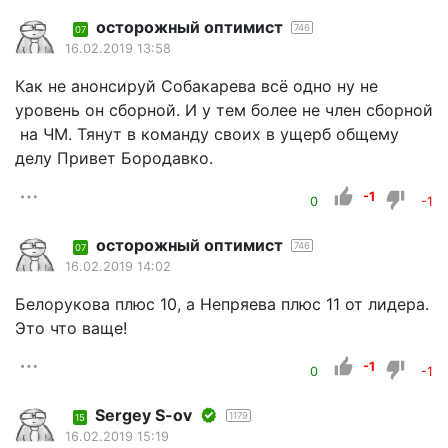
осторожный оптимист
746
07
16.02.2019 13:58
Как не анонсируй Собакарева всё одно ну не
уровень он сборной. И у тем более не член сборной
на ЧМ. Тянут в команду своих в ущерб общему
делу Привет Бородавко.
-1
0
-1
осторожный оптимист
746
07
16.02.2019 14:02
Белорукова плюс 10, а Непряева плюс 11 от лидера.
Это что ваще!
-1
0
-1
Sergey S-ov
1179
15
16.02.2019 15:19