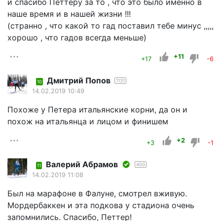
и спасибо Петтеру за то , что это было именно в
наше время и в нашей жизни !!!
(странно , что какой то гад поставил тебе минус ,,,,,
хорошо , что гадов всегда меньше)
+11
+17
-6
Дмитрий Попов
1131
10
14.02.2019 10:49
Похоже у Петера итальянские корни, да он и
похож на итальянца и лицом и финишем
+2
+3
-1
Валерий Абрамов
400
11
14.02.2019 11:08
Был на марафоне в Фалуне, смотрел вживую.
Мордербаккен и эта подкова у стадиона очень
запомнились. Спасибо, Петтер!