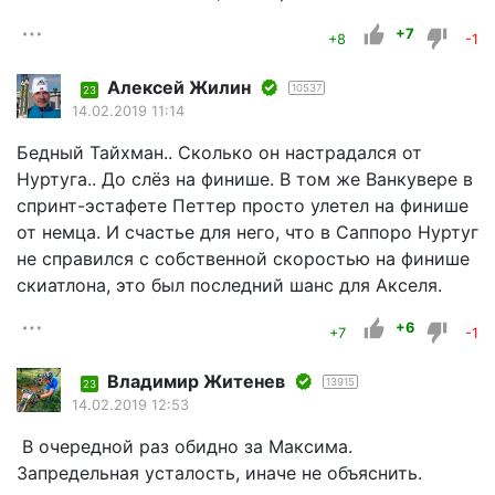
+7
+8
-1
Алексей Жилин
10537
23
14.02.2019 11:14
Бедный Тайхман.. Сколько он настрадался от
Нуртуга.. До слёз на финише. В том же Ванкувере в
спринт-эстафете Петтер просто улетел на финише
от немца. И счастье для него, что в Саппоро Нуртуг
не справился с собственной скоростью на финише
скиатлона, это был последний шанс для Акселя.
+6
+7
-1
Владимир Житенев
13915
23
14.02.2019 12:53
В очередной раз обидно за Максима.
Запредельная усталость, иначе не объяснить.