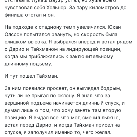
отставать. Лукаш Бауэр устал, но хуже всего
чувствовал себя Хельнер. За пару километров до
финиша отстал и он.
На подходе к стадиону темп увеличился. Юхан
Олссон попытался рвануть, но скорость была
слишком высока. Я выбрался вперед и встал рядом
с Дарио и Тайхманом на лидирующей позиции,
когда мы приближались к заключительному
длинному подъему.
И тут пошел Тайхман.
За ним появился просвет, он выглядел бодрым,
чуть ли не прыгал по склону. Я знал, что за
вершиной подъема начинается длинный спуск, и
думал лишь о том, что хочу занять там вторую
позицию. Я выдал все, что мог, сменил лыжню,
встал перед Дарио, и когда Тайхман присел на
спуске, я заполучил именно то, чего желал.