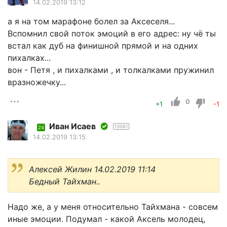
14.02.2019 13:12
а я на том марафоне болел за Аксеселя...
Вспомнил свой поток эмоций в его адрес: ну чё ты
встал как дуб на финишной прямой и на одних
пихалках...
вон - Петя , и пихалками , и толкалками пружинил
вразножечку...
0
+1
-1
Иван Исаев
13061
24
14.02.2019 13:15
Алексей Жилин 14.02.2019 11:14
Бедный Тайхман..
Надо же, а у меня относительно Тайхмана - совсем
иные эмоции. Подумал - какой Аксель молодец,