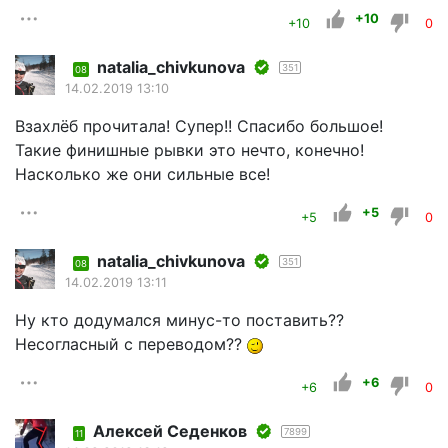
+10
+10
0
natalia_chivkunova
351
08
14.02.2019 13:10
Взахлёб прочитала! Супер!! Спасибо большое!
Такие финишные рывки это нечто, конечно!
Насколько же они сильные все!
+5
+5
0
natalia_chivkunova
351
08
14.02.2019 13:11
Ну кто додумался минус-то поставить??
Несогласный с переводом??
+6
+6
0
Алексей Седенков
7899
11