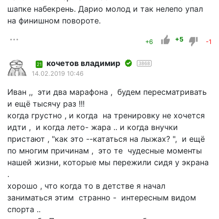
шапке набекрень. Дарио молод и так нелепо упал
на финишном повороте.
+5
+6
-1
кочетов владимир
3868
21
14.02.2019 10:46
Иван ,, эти два марафона , будем пересматривать
и ещё тысячу раз !!!
когда грустно , и когда на тренировку не хочется
идти , и когда лето- жара .. и когда внучки
пристают , "как это --кататься на лыжах? ", и ещё
по многим причинам , это те чудесные моменты
нашей жизни, которые мы пережили сидя у экрана
.
хорошо , что когда то в детстве я начал
заниматься этим странно - интересным видом
спорта ..