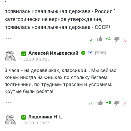
"
появилась новая лыжная держава - Россия."
категорически не верное утверждение,
появилась новая лыжная держава - СССР!
+4
+4
0
Алексей Ильвовский
27883
23
11.02.2019 23:25
3 часа - на деревяшках, классикой... Мы сейчас
конем иногда на Фишках по стольку бегаем
полтинники, по трудным трассам и условиям.
Крутые были ребята!
+6
+6
0
Людовика Н
1
07
11.02.2019 23:25