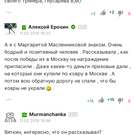
своего тренера, Гнусарева В,М,!
+2
+2
0
Алексей Ерохин
1299
17
11.02.2019 18:22
А я с Маргаритой Масленниковой знаком. Очень
бодрый и позитивный человек . Рассказывала , как
после победы их в Москву на награждение
пригласили . Даже какие-то деньги призовые дали ,
на которые они купили по ковру в Москве . А
потом всю обратную дорогу не спали , что бы
ковры не украли
.
+15
+15
0
Murmanchanka
4085
08
11.02.2019 18:46
Вяткин, интересно, что он рассказывал?