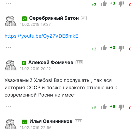
+3
+3
0
Серебрянный Батон
45
07
11.02.2019 19:37
https://youtu.be/QyZ7VDE6mkE
+3
+3
0
Алексей Фомичев
295
11
11.02.2019 20:12
Уважаемый Хлебов! Вас послушать , так вся
история СССР и позже никакого отношения к
современной Росии не имеет
+6
+6
0
Илья Овчинников
323
22
11.02.2019 22:56