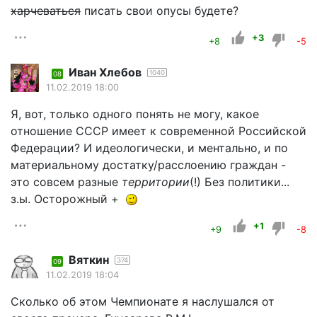
харчеваться
писать свои опусы будете?
+3
+8
-5
Иван Хлебов
1040
08
11.02.2019 18:00
Я, вот, только одного понять не могу, какое
отношение СССР имеет к современной Российской
Федерации? И идеологически, и ментально, и по
материальному достатку/расслоению граждан -
это совсем разные
территории
(!) Без политики...
з.ы. Осторожный +
+1
+9
-8
Вяткин
374
09
11.02.2019 18:04
Сколько об этом Чемпионате я наслушался от