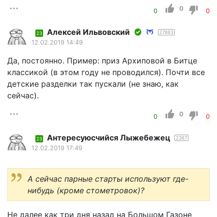
0
0
0
Алексей Ильвовский
27883
23
12.02.2019 14:49
Да, постоянно. Пример: приз Архиповой в Битце
классикой (в этом году не проводился). Почти все
детские разделки так пускали (не знаю, как
сейчас).
0
0
0
Aнтересуюсчийся Лыжебежeц
2367
23
12.02.2019 17:49
А сейчас парные старты используют где-
нибудь (кроме стометровок)?
Не далее как три дня назад на Большом Газоне