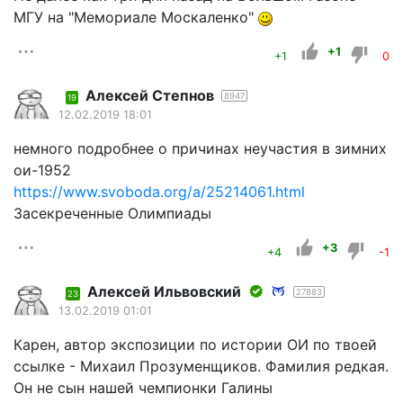
МГУ на "Мемориале Москаленко"
+1
+1
0
Алексей Степнов
8947
19
12.02.2019 18:01
немного подробнее о причинах неучастия в зимних
ои-1952
https://www.svoboda.org/a/25214061.html
Засекреченные Олимпиады
+3
+4
-1
Алексей Ильвовский
27883
23
13.02.2019 01:01
Карен, автор экспозиции по истории ОИ по твоей
ссылке - Михаил Прозуменщиков. Фамилия редкая.
Он не сын нашей чемпионки Галины