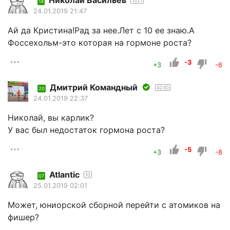
1021
14
24.01.2019 21:47
Ай да Кристина!Рад за нее.Лет с 10 ее знаю.А
Фоссехольм-это которая на гормоне роста?
-3
+3
-6
Дмитрий Командный
4230
20
24.01.2019 22:37
Николай, вы карлик?
У вас был недостаток гормона роста?
-5
+3
-8
Atlantic
10
07
25.01.2019 02:01
Может, юниорской сборной перейти с атомиков на
фишер?