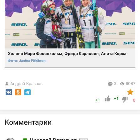
Хелене Мари Фоссехольм, Фрида Карлссон, Анита Корва
Janina Pitkänen
Андрей Краснов
3
6087
+1
+1
0
Комментарии
Николай Васильев