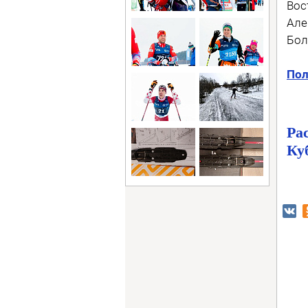
Вос
Але
Бол
Пол
Ра
Ку