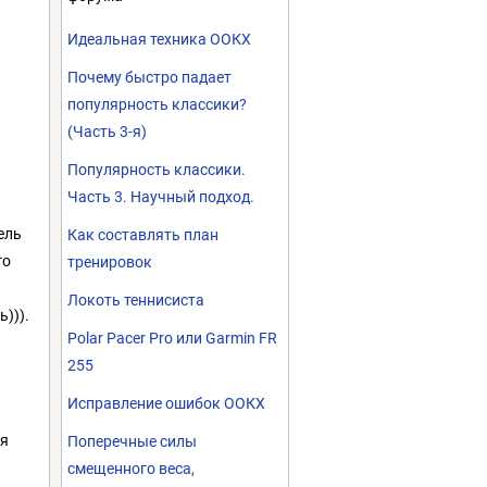
Идеальная техника ООКХ
Почему быстро падает
популярность классики?
(Часть 3-я)
Популярность классики.
Часть 3. Научный подход.
ель
Как составлять план
го
тренировок
Локоть теннисиста
ь))).
Polar Pacer Pro или Garmin FR
255
Исправление ошибок ООКХ
ня
Поперечные силы
смещенного веса,