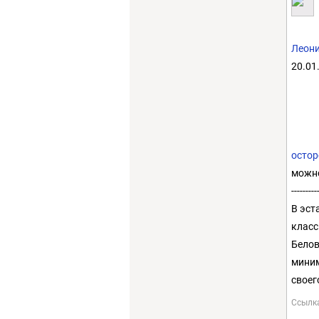
Леон
20.01
осто
можно
---------
В эст
класс
Белов
миним
своег
Ссылк