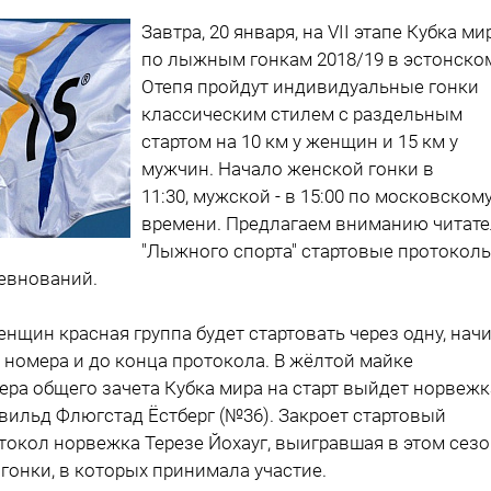
Завтра, 20 января, на VII этапе Кубка ми
по лыжным гонкам 2018/19 в эстонско
Отепя пройдут индивидуальные гонки
классическим стилем с раздельным
стартом на 10 км у женщин и 15 км у
мужчин. Начало женской гонки в
11:30, мужской - в 15:00 по московском
времени. Предлагаем вниманию читат
"Лыжного спорта" стартовые протокол
евнований.
енщин красная группа будет стартовать через одну, нач
8 номера и до конца протокола. В жёлтой майке
ера общего зачета Кубка мира на старт выйдет норвежк
вильд Флюгстад Ёстберг (№36). Закроет стартовый
токол норвежка Терезе Йохауг, выигравшая в этом сез
 гонки, в которых принимала участие.