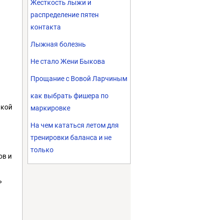
Жесткость лыжи и
распределение пятен
контакта
Лыжная болезнь
Не стало Жени Быкова
Прощание с Вовой Ларчиным
как выбрать фишера по
икой
маркировке
На чем кататься летом для
тренировки баланса и не
только
ов и
ь