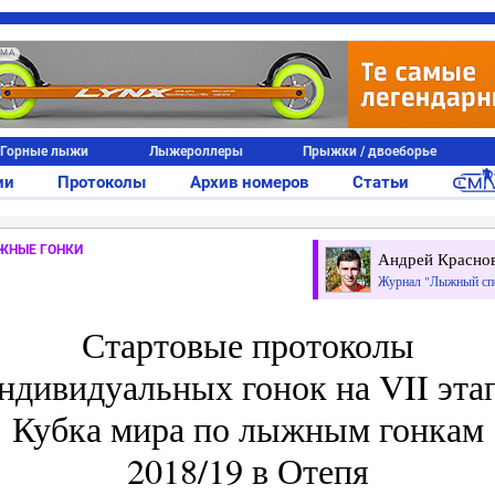
АМА
Горные лыжи
Лыжероллеры
Прыжки / двоеборье
ии
Протоколы
Архив номеров
Статьи
ЖНЫЕ ГОНКИ
Андрей Красно
Журнал "Лыжный сп
Стартовые протоколы
ндивидуальных гонок на VII эта
Кубка мира по лыжным гонкам
2018/19 в Отепя