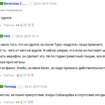
Вячеслав С.....
20.01.2019 10:03
11
132
нен пожизненно.
 сдулся.
+1
+3
-2
а
Рейтинг:
Vint
20.01.2019 10:14
08
72
 мало того, что не сдулся, он после Тура «надулся» пуще прежнего,
л то, чего от него не ждали. Я сейчас уверен, что если он поставит ц
ать марафон, он сделает это. Не по годам грамотный гонщик, все е
ски просчитаны.
 я не фанат, Клябо, он меня бесит, но надо признать действительност
-2
+3
-5
а
Рейтинг:
Леонид
20.01.2019 10:26
15
4067
честно, не понял присутствие вчера Собакарёва и отсутствие сегод
+1
+1
0
а
Рейтинг: