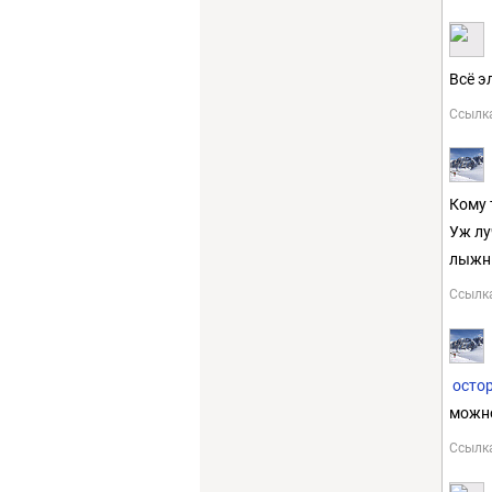
Всё э
Ссылк
Кому 
Уж лу
лыжни
Ссылк
осто
можно
Ссылк