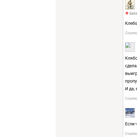
Заба
Клебо
Ссылк
Клябо
сдела
выигр
пропу
И да,
Ссылк
Если 
Ссылк