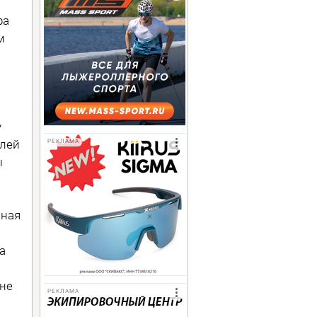
ра
м
у
елей
РЕКЛАМА
ы
иная
а
оне
РЕКЛАМА