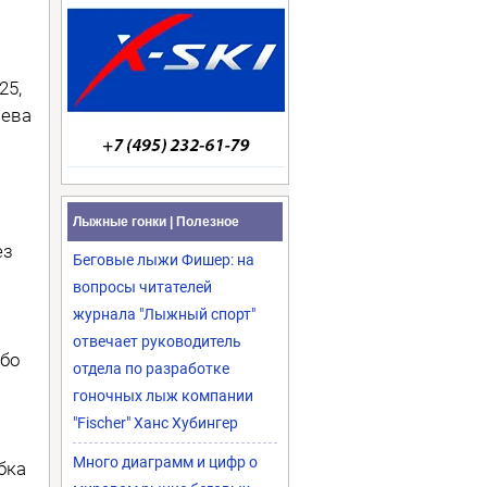
а
25,
яева
Лыжные гонки | Полезное
ез
Беговые лыжи Фишер: на
вопросы читателей
журнала "Лыжный спорт"
отвечает руководитель
эбо
отдела по разработке
гоночных лыж компании
"Fischer" Ханс Хубингер
Много диаграмм и цифр о
бка