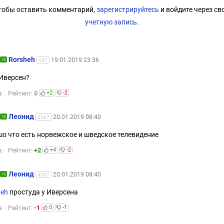
тобы оставить комментарий,
зарегистрируйтесь
и войдите через св
учетную запись
.
Rorsheh
19.01.2019 23:36
10
187
 Иверсен?
0
+2
-2
а
Рейтинг:
Леонид
20.01.2019 08:40
15
4067
о что есть норвежское и шведское телевидение
+2
+4
-2
а
Рейтинг:
Леонид
20.01.2019 08:40
15
4067
heh
простуда у Иверсена
-1
0
-1
а
Рейтинг: