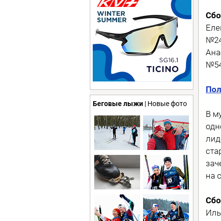
Сбо
Еле
№24
Ана
№54
Пол
Беговые лыжи
| Новые фото
В м
одн
лид
ста
зач
на 
Сбо
Иль