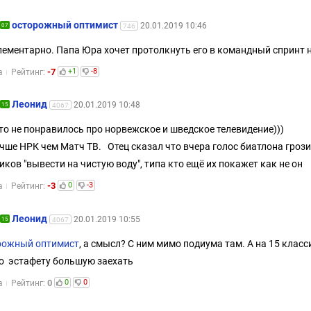
осторожный оптимист
20.01.2019 10:46
07
746
лементарно. Папа Юра хочет протолкнуть его в командный спринт 
-7
+1
-8
а
Рейтинг:
Леонид
20.01.2019 10:48
15
4067
то не понравилось про норвежское и шведское телевидение)))
чше НРК чем Матч ТВ. Отец сказал что вчера голос биатлона гроз
ков "вывести на чистую воду", типа кто ещё их покажет как не он
-3
0
-3
а
Рейтинг:
Леонид
20.01.2019 10:55
15
4067
рожный оптимист
, а смысл? С ним мимо подиума там. А на 15 клас
 эстафету большую заехать
0
0
0
а
Рейтинг: