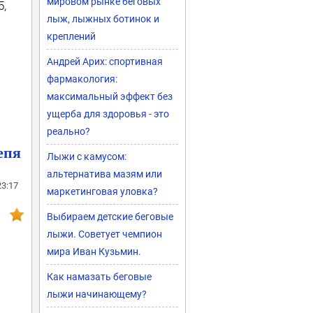
мировом рынке беговых
5,
лыж, лыжных ботинок и
креплений
Андрей Арих: спортивная
фармакология:
максимальный эффект без
ущерба для здоровья - это
реально?
епя
Лыжи с камусом:
альтернатива мазям или
23:17
маркетинговая уловка?
Выбираем детские беговые
лыжи. Советует чемпион
мира Иван Кузьмин.
Как намазать беговые
лыжи начинающему?