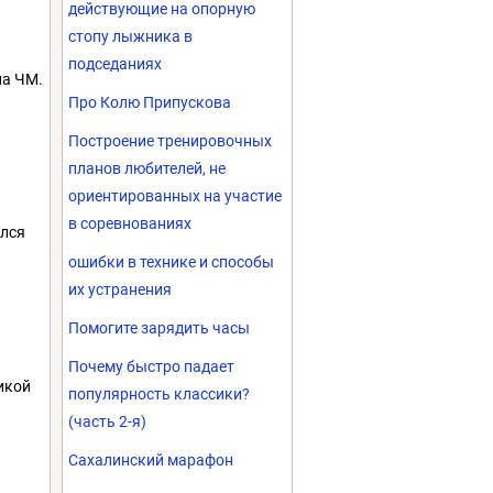
действующие на опорную
стопу лыжника в
подседаниях
на ЧМ.
Про Колю Припускова
Построение тренировочных
планов любителей, не
ориентированных на участие
в соревнованиях
ился
ошибки в технике и способы
их устранения
Помогите зарядить часы
Почему быстро падает
сикой
популярность классики?
(часть 2-я)
Сахалинский марафон