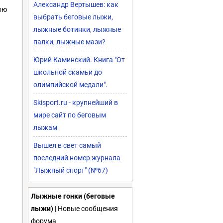
Александр Вертышев: как
ою
выбрать беговые лыжи,
лыжные ботинки, лыжные
палки, лыжные мази?
Юрий Каминский. Книга "От
школьной скамьи до
олимпийской медали".
Skisport.ru - крупнейший в
мире сайт по беговым
лыжам
Вышел в свет самый
последний номер журнала
"Лыжный спорт" (№67)
Лыжные гонки (беговые
лыжи)
| Новые сообщения
форума