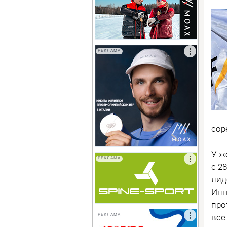
РЕКЛАМА
сор
У ж
РЕКЛАМА
с 2
лид
Инг
про
все
РЕКЛАМА