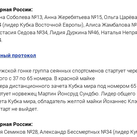
рная России:
на Соболева №13, Анна Жеребятьева №15, Ольга Царёв
 (лидер Кубка Восточной Европы), Алиса Жамбалова №
стасия Седова №34, Лидия Дуркина №46, Наталья Непр
.
ный протокол
ужской гонке группа сеянных спортсменов стартует чер
ого с 37 по 65 номера. В красной майке
ера дистанционного зачета Кубка мира под номером 65
ртует норвежец Мартин Йонсруд Сундбю. Лидер общего
ета Кубка мира, обладатель желтой майки Йоханнес Кл
старт не выйдет.
рная России:
я Семиков №28, Александр Бессмертных №34 (лидер Ку