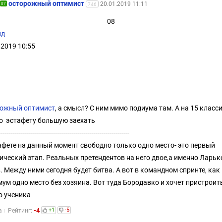
осторожный оптимист
20.01.2019 11:11
07
746
08
ид
.2019 10:55
рожный оптимист
, а смысл? С ним мимо подиума там. А на 15 класс
 эстафету большую заехать
------------------------------------------------------------------
афете на данный момент свободно только одно место- это первый
ический этап. Реальных претендентов на него двое,а именно Ларьк
. Между ними сегодня будет битва. А вот в командном спринте, как
ум одно место без хозяина. Вот туда Бородавко и хочет пристроит
о ученика
-4
+1
-5
а
Рейтинг: