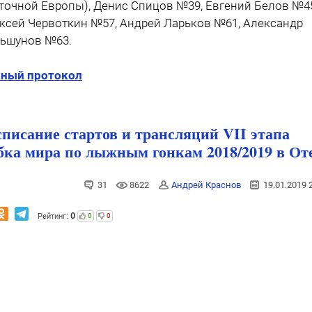
точной Европы), Денис Спицов №39, Евгений Белов №4
ксей Червоткин №57, Андрей Ларьков №61, Александр
ьшунов №63.
ный протокол
списание стартов и трансляций VII этапа
бка мира по лыжным гонкам 2018/2019 в От
31
8622
Андрей Краснов
19.01.2019 
0
Рейтинг:
0
0