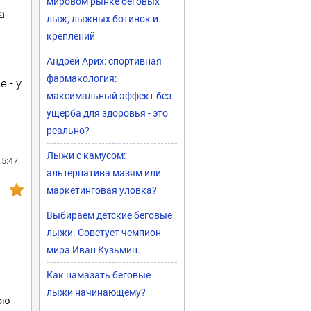
мировом рынке беговых
а
лыж, лыжных ботинок и
креплений
Андрей Арих: спортивная
фармакология:
 - у
максимальный эффект без
ущерба для здоровья - это
реально?
Лыжи с камусом:
15:47
альтернатива мазям или
маркетинговая уловка?
Выбираем детские беговые
лыжи. Советует чемпион
мира Иван Кузьмин.
Как намазать беговые
лыжи начинающему?
ою