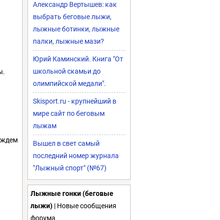
Александр Вертышев: как
выбрать беговые лыжи,
лыжные ботинки, лыжные
палки, лыжные мази?
Юрий Каминский. Книга "От
школьной скамьи до
ы.
олимпийской медали".
Skisport.ru - крупнейший в
мире сайт по беговым
лыжам
) ждем
Вышел в свет самый
последний номер журнала
"Лыжный спорт" (№67)
Лыжные гонки (беговые
лыжи)
| Новые сообщения
форума