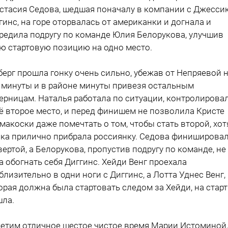
стасия Седова, шедшая поначалу в компании с Джесси
гинс, на горе оторвалась от американки и догнала и
редила подругу по команде Юлия Белорукова, улучшив
ю стартовую позицию на одно место.
берг прошла гонку очень сильно, убежав от Непряевой 
 минуты и в районе минуты привезя остальным
ерницам. Наталья работала по ситуации, контролирова
ё второе место, и перед финишем не позволила Кристе
макоски даже помечтать о том, чтобы стать второй, хот
ка прилично прибрала россиянку. Седова финиширова
вертой, а Белорукова, пропустив подругу по команде, не
а обогнать себя Диггинс. Хейди Венг проехала
близительно в одни ноги с Диггинс, а Лотта Уднес Венг,
орая должна была стартовать следом за Хейди, на старт
ла.
етим отличное шестое чистое время Марии Истоминой,