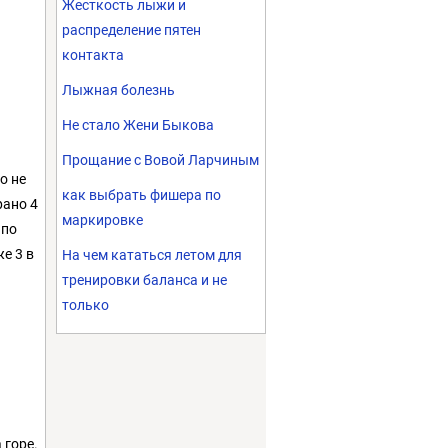
Жесткость лыжи и
распределение пятен
контакта
Лыжная болезнь
Не стало Жени Быкова
Прощание с Вовой Ларчиным
о не
как выбрать фишера по
рано 4
маркировке
 по
же 3 в
На чем кататься летом для
тренировки баланса и не
только
 горе.