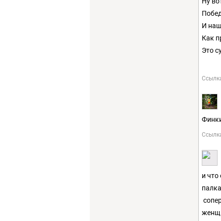
Ну во
Побед
И наш
Как п
Это с
Ссылк
Финки
Ссылк
и что
палка
сопер
женщ