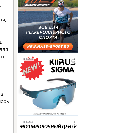
а
ня,
ь
 для
 в
РЕКЛАМА
на
перь
РЕКЛАМА