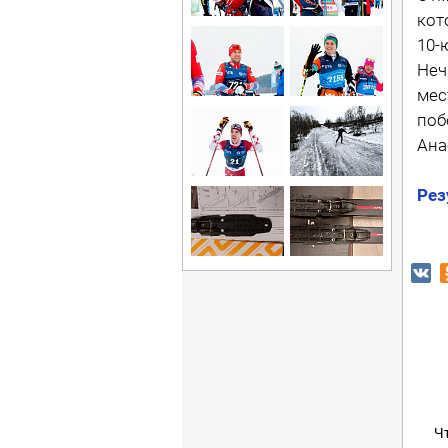
кот
10-
Неч
мес
поб
Ана
Рез
Ч