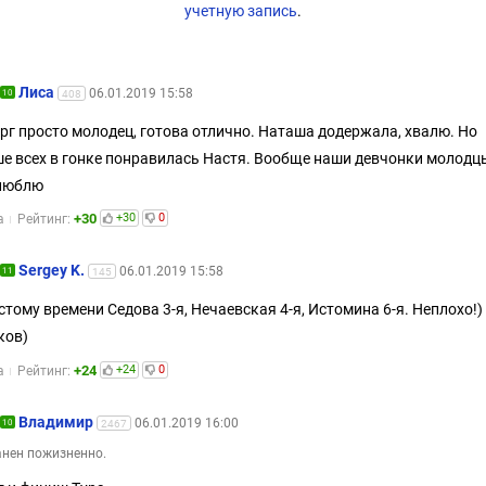
учетную запись
.
Лиса
06.01.2019 15:58
10
408
рг просто молодец, готова отлично. Наташа додержала, хвалю. Но
е всех в гонке понравилась Настя. Вообще наши девчонки молодц
 люблю
+30
+30
0
а
Рейтинг:
Sergey K.
06.01.2019 15:58
11
145
стому времени Седова 3-я, Нечаевская 4-я, Истомина 6-я. Неплохо!
ков)
+24
+24
0
а
Рейтинг:
Владимир
06.01.2019 16:00
10
2467
нен пожизненно.