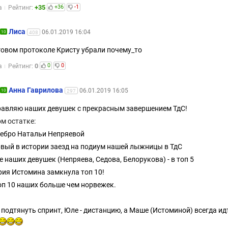
+35
+36
-1
а
Рейтинг:
Лиса
06.01.2019 16:04
10
408
говом протоколе Кристу убрали почему_то
0
0
0
а
Рейтинг:
Анна Гаврилова
06.01.2019 16:05
10
297
авляю наших девушек с прекрасным завершением ТдС!
ом остатке:
ребро Натальи Непряевой
рвый в истории заезд на подиум нашей лыжницы в ТдС
ое наших девушек (Непряева, Седова, Белорукова) - в топ 5
рия Истомина замкнула топ 10!
топ 10 наших больше чем норвежек.
 подтянуть спринт, Юле - дистанцию, а Маше (Истоминой) всегда ид