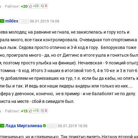
+20
+20
0
а
Рейтинг:
mikles
06.01.2019 16:06
10
1050
ева молодец: на равнине не гнала, не закислилась и гору хоть и
рала много, все-таки контролировала. Очевидная топ-спортсменка
ых лыж. Седова просто отлично и 3-й ход в гору. Белорукова тоже
но, проиграла много - да, но от Диггинс в итоге ушла и гоняться был
м, поэтому просто улыбка на финише). Нечаевская - 9 позиций отыг
томина - 6 ход. Итого 3 наших в итоговой топ-5, 4 в 10-ке и 3 в топ-6
 Ну добавляем не приехавших на тур, т.е. если бы да кабы, но опять 
ли бы и так. И ведь все наши лидеры андеры или только из них....
фера у девчонок, конечно, не в пример - и не балаболят не по делу.
Криста на месте - сбой в сивидате был.
+15
+15
0
а
Рейтинг:
Лада Миргалиева
06.01.2019 16:06
19
5063
отличненько, ну и славненько. Так приятно видеть Наташу второй на