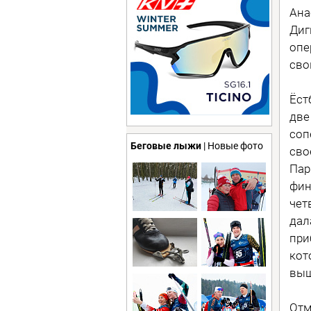
Ана
Диг
опе
сво
Ёст
две
соп
Беговые лыжи
| Новые фото
сво
Пар
фин
чет
дал
при
кот
выш
Отм