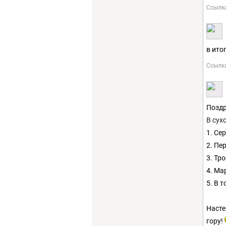
Ссылк
в ито
Ссылк
Поздр
В сух
1. Се
2. Пе
3. Тр
4. Ма
5. В 
Насте
гору!