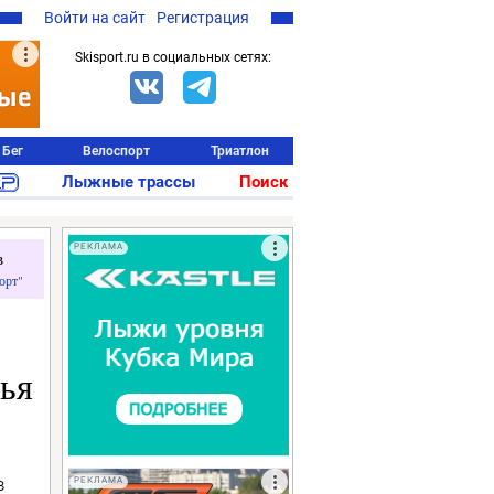
Войти на сайт
Регистрация
Skisport.ru в социальных сетях:
Бег
Велоспорт
Триатлон
Лыжные трассы
Поиск
РЕКЛАМА
в
орт"
лья
в
РЕКЛАМА