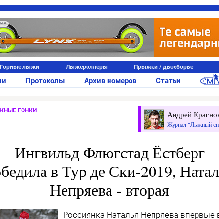
АМА
Горные лыжи
Лыжероллеры
Прыжки / двоеборье
ии
Протоколы
Архив номеров
Статьи
ЖНЫЕ ГОНКИ
Андрей Красно
Журнал "Лыжный сп
Ингвильд Флюгстад Ёстберг
бедила в Тур де Ски-2019, Ната
Непряева - вторая
Россиянка Наталья Непряева впервые 