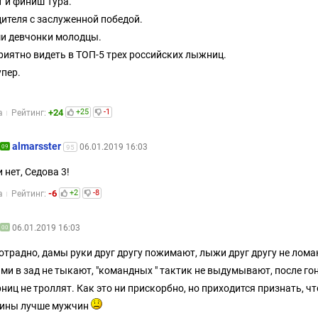
т и финиш Тура.
ителя с заслуженной победой.
и девчонки молодцы.
риятно видеть в ТОП-5 трех российских лыжниц.
упер.
+24
+25
-1
а
Рейтинг:
almarsster
06.01.2019 16:03
09
95
 нет, Седова 3!
-6
+2
-8
а
Рейтинг:
06.01.2019 16:03
00
 отрадно, дамы руки друг другу пожимают, лыжи друг другу не лома
ми в зад не тыкают, "командных " тактик не выдумывают, после го
ниц не троллят. Как это ни прискорбно, но приходится признать, чт
ины лучше мужчин