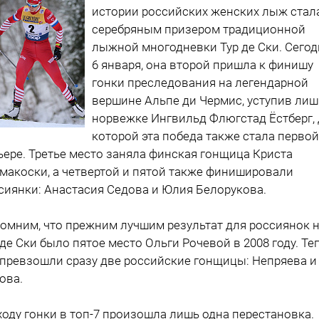
истории российских женских лыж стал
серебряным призером традиционной
лыжной многодневки Тур де Ски. Сегод
6 января, она второй пришла к финишу
гонки преследования на легендарной
вершине Альпе ди Чермис, уступив лиш
норвежке Ингвильд Флюгстад Ёстберг,
которой эта победа также стала первой
ьере. Третье место заняла финская гонщица Криста
макоски, а четвертой и пятой также финишировали
сиянки: Анастасия Седова и Юлия Белорукова.
омним, что прежним лучшим результат для россиянок 
 де Ски было пятое место Ольги Рочевой в 2008 году. Те
 превзошли сразу две российские гонщицы: Непряева и
ова.
ходу гонки в топ-7 произошла лишь одна перестановка.