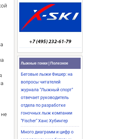
кой
на
ла
Лыжные гонки | Полезное
Беговые лыжи Фишер: на
я
вопросы читателей
ла
журнала "Лыжный спорт"
отвечает руководитель
отдела по разработке
гоночных лыж компании
 не
"Fischer" Ханс Хубингер
Много диаграмм и цифр о