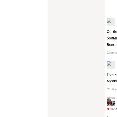
Остбе
больш
Всех
Ссылк
По чи
мужи
Ссылк
Заба