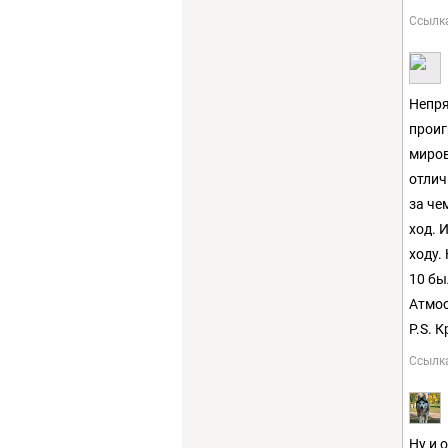
Ссылк
Непря
проиг
миров
отлич
за че
ход. И
ходу.
10 бы
Атмос
P.S. 
Ссылк
Ну и 