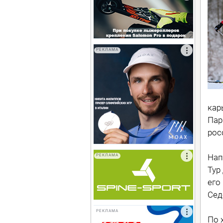
РЕКЛАМА
кар
Пар
рос
Нап
РЕКЛАМА
Тур
его
Сед
РЕКЛАМА
По 