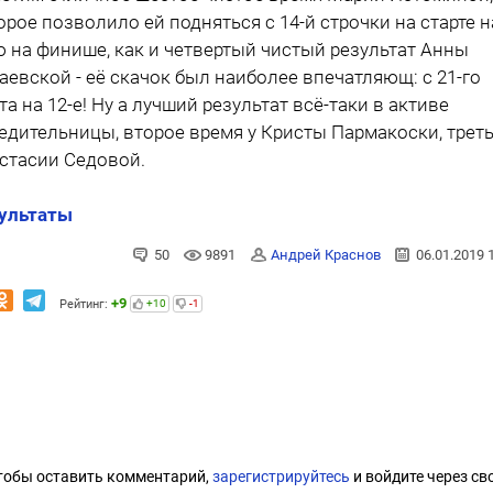
орое позволило ей подняться с 14-й строчки на старте н
ю на финише, как и четвертый чистый результат Анны
аевской - её скачок был наиболее впечатляющ: с 21-го
та на 12-е! Ну а лучший результат всё-таки в активе
едительницы, второе время у Кристы Пармакоски, третье
стасии Седовой.
ультаты
50
9891
Андрей Краснов
06.01.2019 
+9
Рейтинг:
+10
-1
тобы оставить комментарий,
зарегистрируйтесь
и войдите через св