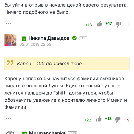
бы уйти в отрыв в начале ценой своего результата.
Ничего подобного не было.
+17
+18
-1
Никита Давыдов
1130
13
05.01.2019 22:58
Карен .. 100 плюсиков тебе .
Карену неплохо бы научиться фамилии лыжников
писать с большой буквы. Единственный тут, кто
ленится пальцем до "shift" дотянуться, чтобы
обозначить уважение к носителю личного Имени и
Фамилии.
+13
+22
-9
Murmanchanka
4085
08