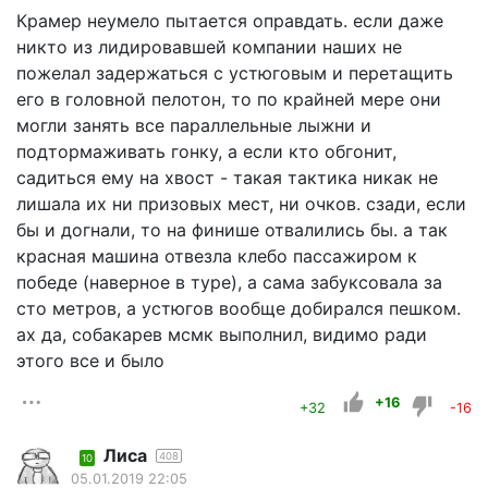
Крамер неумело пытается оправдать. если даже
никто из лидировавшей компании наших не
пожелал задержаться с устюговым и перетащить
его в головной пелотон, то по крайней мере они
могли занять все параллельные лыжни и
подтормаживать гонку, а если кто обгонит,
садиться ему на хвост - такая тактика никак не
лишала их ни призовых мест, ни очков. сзади, если
бы и догнали, то на финише отвалились бы. а так
красная машина отвезла клебо пассажиром к
победе (наверное в туре), а сама забуксовала за
сто метров, а устюгов вообще добирался пешком.
ах да, собакарев мсмк выполнил, видимо ради
этого все и было
+16
+32
-16
Лиса
408
10
05.01.2019 22:05