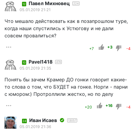
Павел Михновец
224
12
05.01.2019 21:21
Что мешало действовать как в позапрошлом туре,
когда наши спустились к Устюгову и не дали
совсем провалиться?
+3
+7
-4
Pavel1418
474
10
05.01.2019 21:35
Понять бы зачем Крамер ДО гонки говорит какие-
то слова о том, что БУДЕТ на гонке. Норги - парни
с юмором:) Протроллили жестко, но по делу
+16
+20
-4
Иван Исаев
13057
24
05.01.2019 21:36