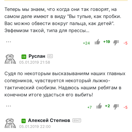
Теперь мы знаем, что когда они так говорят, на
самом деле имеют в виду "Вы тупые, как пробки.
Вас можно обвести вокруг пальца, как детей".
Эвфемизм такой, типа для прессы...
+19
+24
-5
Руслан
65
08
05.01.2019 21:58
Судя по некоторым высказываниям наших главных
соперников, чувствуется некоторый лыжно-
тактический снобизм. Надеюсь нашим ребятам в
конечном итоге удасться его выбить!
+2
+7
-5
Алексей Степнов
8947
19
05.01.2019 22:00