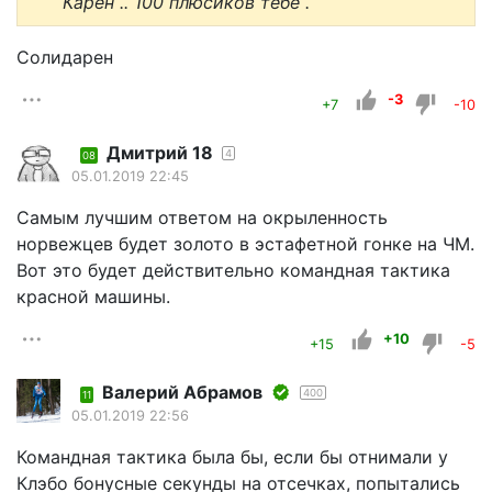
Карен .. 100 плюсиков тебе .
Солидарен
-3
+7
-10
Дмитрий 18
4
08
05.01.2019 22:45
Самым лучшим ответом на окрыленность
норвежцев будет золото в эстафетной гонке на ЧМ.
Вот это будет действительно командная тактика
красной машины.
+10
+15
-5
Валерий Абрамов
400
11
05.01.2019 22:56
Командная тактика была бы, если бы отнимали у
Клэбо бонусные секунды на отсечках, попытались