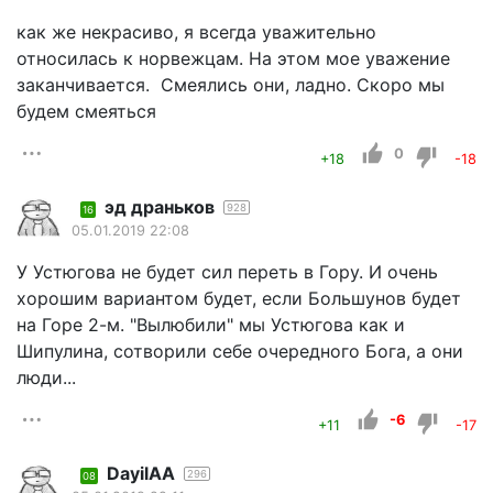
как же некрасиво, я всегда уважительно
относилась к норвежцам. На этом мое уважение
заканчивается. Смеялись они, ладно. Скоро мы
будем смеяться
0
+18
-18
эд драньков
928
16
05.01.2019 22:08
У Устюгова не будет сил переть в Гору. И очень
хорошим вариантом будет, если Большунов будет
на Горе 2-м. "Вылюбили" мы Устюгова как и
Шипулина, сотворили себе очередного Бога, а они
люди...
-6
+11
-17
DayilAA
296
08