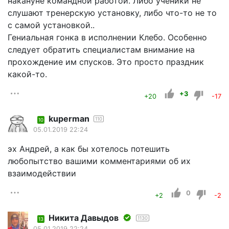
накануне командной работой. Либо ученики не
слушают тренерскую установку, либо что-то не то
с самой установкой..
Гениальная гонка в исполнении Клебо. Особенно
следует обратить специалистам внимание на
прохождение им спусков. Это просто праздник
какой-то.
+3
+20
-17
kuperman
110
10
05.01.2019 22:24
эх Андрей, а как бы хотелось потешить
любопытство вашими комментариями об их
взаимодействии
0
+2
-2
Никита Давыдов
1130
13
05.01.2019 22:24