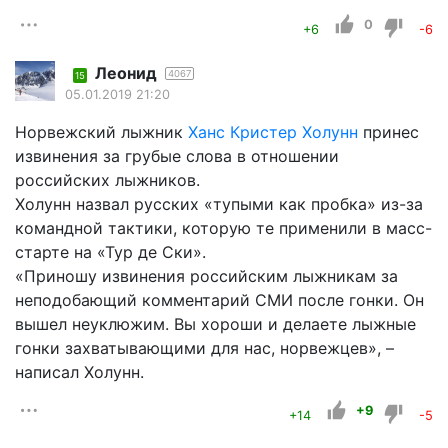
0
+6
-6
Леонид
4067
15
05.01.2019 21:20
Норвежский лыжник
Ханс Кристер Холунн
принес
извинения за грубые слова в отношении
российских лыжников.
Холунн назвал русских «тупыми как пробка» из-за
командной тактики, которую те применили в масс-
старте на «Тур де Ски».
«Приношу извинения российским лыжникам за
неподобающий комментарий СМИ после гонки. Он
вышел неуклюжим. Вы хороши и делаете лыжные
гонки захватывающими для нас, норвежцев», –
написал Холунн.
+9
+14
-5