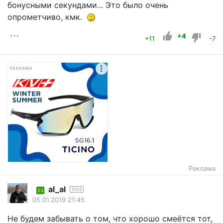
бонусными секундами... Это было очень
опрометчиво, кмк.
+4
+11
-7
РЕКЛАМА
Реклама
al_al
1055
23
05.01.2019 21:45
Не будем забывать о том, что хорошо смеётся тот,