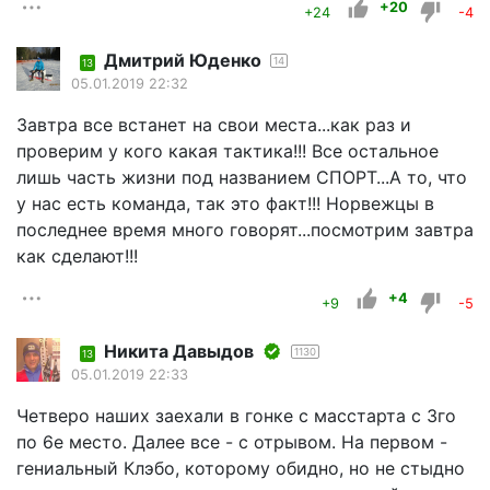
+20
+24
-4
Дмитрий Юденко
14
13
05.01.2019 22:32
Завтра все встанет на свои места...как раз и
проверим у кого какая тактика!!! Все остальное
лишь часть жизни под названием СПОРТ...А то, что
у нас есть команда, так это факт!!! Норвежцы в
последнее время много говорят...посмотрим завтра
как сделают!!!
+4
+9
-5
Никита Давыдов
1130
13
05.01.2019 22:33
Четверо наших заехали в гонке с масстарта с 3го
по 6е место. Далее все - с отрывом. На первом -
гениальный Клэбо, которому обидно, но не стыдно