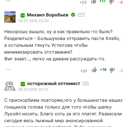
+17
+23
-6
Mихаил Воробьев
1771
14
05.01.2019 22:20
Нехорошо вышло, ну а как правильно-то было?
Разделиться - Большунова отправить пасти Клэбо,
а остальным тянуть Устюгова чтобы
минимизировать отставание?
Фиг знает..., легко на диване рассуждать-то.
+19
+20
-1
осторожный оптимист
746
07
05.01.2019 22:21
С прискорбием повторяю,что у большинства наших
гонщиков голова только для того чтобы шапку
Лукойл носить. Благо хоть за это платят. Развесели
сегодня весь лыжный мир анонсированной