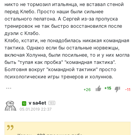
никто не тормозил итальянца, не вставал стеной
перед Клебо. Просто наши были сильнее
остального пелатона. А Сергей из-за пропуска
тренировок не так быстро восстановился после
дуэли с Клэбо.
Клэбо, кстати, не понадобилась никакая командная
тактика. Однако если бы остальные норвежцы,
включая Холунна, были посильнее, то и у них могла
быть "тупая как пробка" "командная тактика".
Болтовня вокруг "командной тактики" просто
психологические игры тренеров и холуннов.
+15
+26
-11
v sa4et
165
10
05.01.2019 22:37