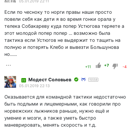
05.01.2019 22:11
Если по чесноку то норги правы наши просто
повели себя как дети я во время гонки орала у
телека Собакареву куда попер Устюгова теряете а
этот молодой попер попер ... возможно была
тактика если Устюгов не выдержит то тащить на
полную и потерять Клебо и вывезти Большунова
но......
+7
+11
-4
Модест Соловьев
15558
22
05.01.2019 22:13
Оказывается для командной тактики недостаточно
быть подлыми и лицемерными, как говорили про
норвежских лыжников раньше, нужно ещё и
умение и мозги, а также уметь быстро
маневрировать, менять скорость и т.д.