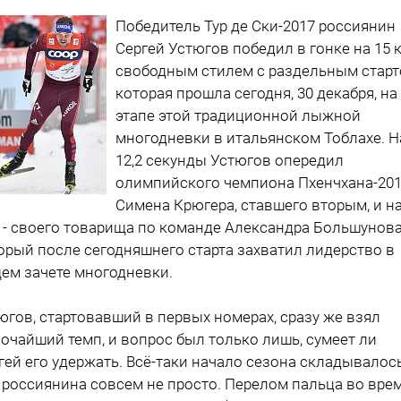
Победитель Тур де Ски-2017 россиянин
Сергей Устюгов победил в гонке на 15 
свободным стилем с раздельным старт
которая прошла сегодня, 30 декабря, на 
этапе этой традиционной лыжной
многодневки в итальянском Тоблахе. Н
12,2 секунды Устюгов опередил
олимпийского чемпиона Пхенчхана-20
Симена Крюгера, ставшего вторым, и н
9 - своего товарища по команде Александра Большунова
орый после сегодняшнего старта захватил лидерство в
ем зачете многодневки.
югов, стартовавший в первых номерах, сразу же взял
очайший темп, и вопрос был только лишь, сумеет ли
гей его удержать. Всё-таки начало сезона складывалос
 россиянина совсем не просто. Перелом пальца во вре