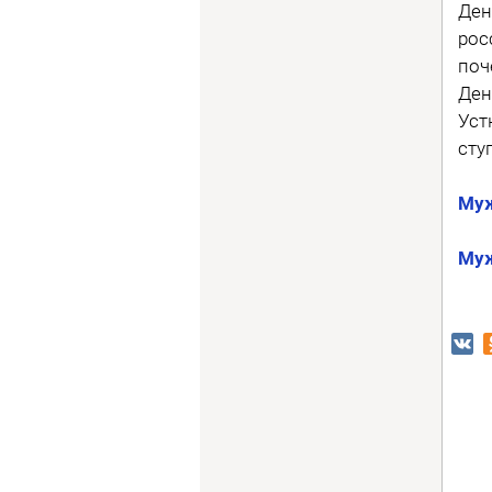
Ден
рос
поч
Ден
Уст
сту
Муж
Муж