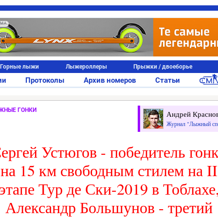
АМА
Горные лыжи
Лыжероллеры
Прыжки / двоеборье
ии
Протоколы
Архив номеров
Статьи
ЖНЫЕ ГОНКИ
Андрей Красно
Журнал "Лыжный сп
ергей Устюгов - победитель гон
на 15 км свободным стилем на II
этапе Тур де Ски-2019 в Тоблахе
Александр Большунов - третий