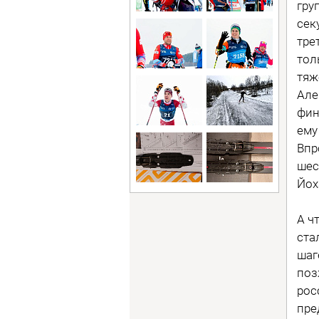
гру
сек
тре
тол
тяж
Але
фин
ему
Впр
шес
Йох
А ч
ста
шаг
поз
рос
пре