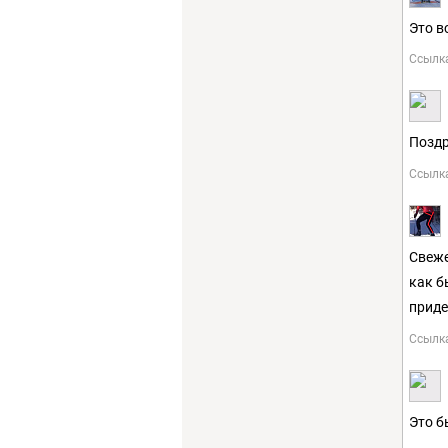
Это в
Ссылк
Поздр
Ссылк
Свеже
как б
приде
Ссылк
Это б