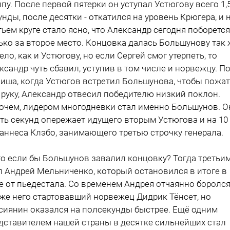
ппу. После первой пятерки он уступал Устюгову всего 1,
унды, после десятки - откатился на уровень Крюгера, и 
тьем круге стало ясно, что Александр сегодня поборется
ько за второе место. Концовка далась Большунову так 
ело, как и Устюгову, но если Сергей смог утерпеть, то
ксандр чуть сбавил, уступив в том числе и норвежцу. П
иша, когда Устюгов встретил Большунова, чтобы пожа
 руку, Александр отвесил победителю низкий поклон.
очем, лидером многодневки стал именно Большунов. О
ть секунд опережает идущего вторым Устюгова и на 10 
аннеса Клэбо, занимающего третью строчку генерала.
то если бы Большунов завалил концовку? Тогда третьи
л Андрей Мельниченко, который остановился в итоге в
е от пьедестала. Со временем Андрея отчаянно боролс
же него стартовавший норвежец Дидрик Тёнсет, но
сиянин оказался на полсекунды быстрее. Ещё одним
дставителем нашей страны в десятке сильнейших стал