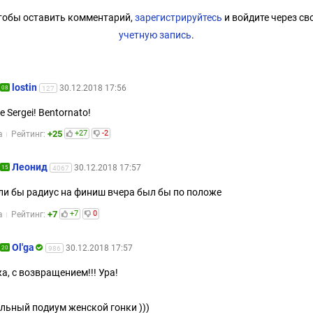
тобы оставить комментарий,
зарегистрируйтесь
и войдите через св
учетную запись
.
lostin
30.12.2018 17:56
08
127
 Sergei! Bentornato!
+25
+27
-2
а
Рейтинг:
Леонид
30.12.2018 17:57
15
4067
сли бы радиус на финиш вчера был бы по положе
+7
+7
0
а
Рейтинг:
Оl'ga
30.12.2018 17:57
20
986
а, с возвращением!!! Ура!
льный подиум женской гонки )))