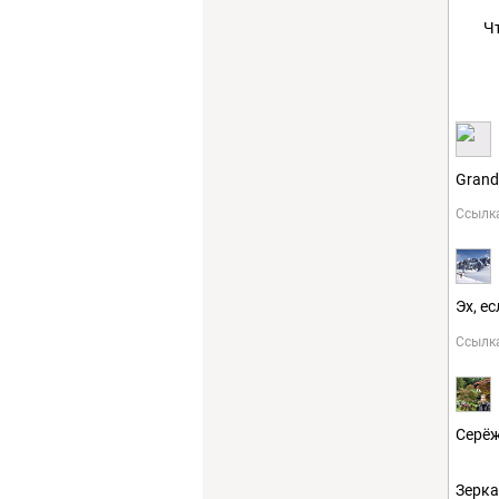
Ч
Grande
Ссылк
Эх, е
Ссылк
Серёж
Зерка