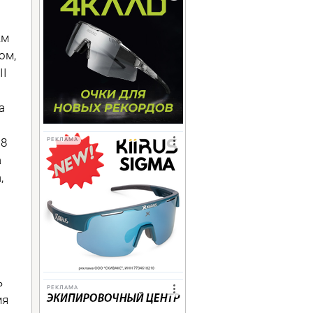
км
ом,
II
а
18
РЕКЛАМА
а
,
ь
РЕКЛАМА
мя