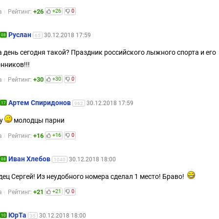
+26
+26
0
а
Рейтинг:
Руслан
30.12.2018 17:59
08
65
а день сегодня такой? Праздник российского лыжного спорта и его
нников!!!
+30
+30
0
а
Рейтинг:
Артем Спиридонов
30.12.2018 17:59
17
962
уу
молодцы парни
+16
+16
0
а
Рейтинг:
Иван Хлебов
30.12.2018 18:00
08
1040
ец Сергей! Из неудобного номера сделал 1 место! Браво!
+21
+21
0
а
Рейтинг:
ЮрТа
30.12.2018 18:00
10
35