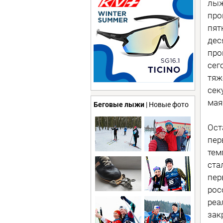
лыж
про
пят
дес
про
сег
тяж
сек
мая
Беговые лыжи
| Новые фото
Ост
пер
тем
ста
пер
рос
реа
зак