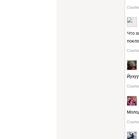
Ссылк
Что з
покло
Ссылк
Йуху
Ссылк
Молод
Ссылк