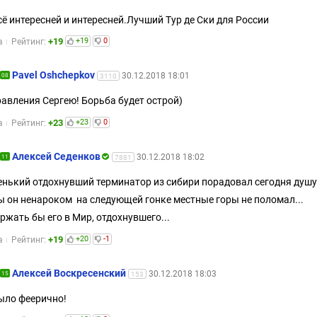
сё интересней и интересней.Лучший Тур де Ски для России
+19
+19
0
а
Рейтинг:
Pavel Oshchepkov
30.12.2018 18:01
08
3110
авления Сергею! Борьба будет острой)
+23
+23
0
а
Рейтинг:
Алексей Седенков
30.12.2018 18:02
11
7881
нький отдохнувший терминатор из сибири порадовал сегодня душу 
ы он ненароком на следующей гонке местные горы не поломал...
ржать бы его в Мир, отдохнувшего...
+19
+20
-1
а
Рейтинг:
Алексей Воскресенский
30.12.2018 18:03
15
153
ыло феерично!