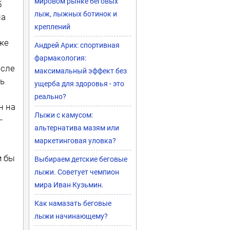
мировом рынке беговых
5
лыж, лыжных ботинок и
на
креплений
же
Андрей Арих: спортивная
фармакология:
осле
максимальный эффект без
ть
ущерба для здоровья - это
реально?
н на
Лыжи с камусом:
-
альтернатива мазям или
маркетинговая уловка?
м бы
Выбираем детские беговые
лыжи. Советует чемпион
я
мира Иван Кузьмин.
Как намазать беговые
лыжи начинающему?