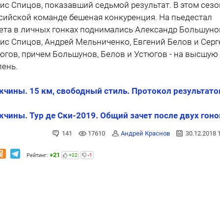
ис Спицов, показавший седьмой результат. В этом сезо
сийской команде бешеная конкуренция. На пьедестал
ета в личных гонках поднимались Александр Большуно
ис Спицов, Андрей Мельниченко, Евгений Белов и Серг
югов, причем Большунов, Белов и Устюгов - на высшую 
пень.
чины. 15 км, свободный стиль. Протокол результато
чины. Тур де Ски-2019. Общий зачет после двух гоно
141
17610
Андрей Краснов
30.12.2018 
+21
Рейтинг:
+22
-1