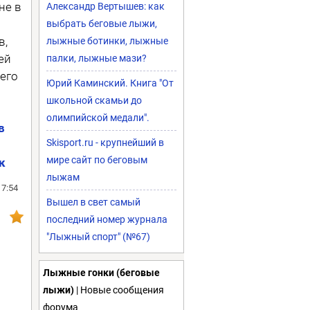
не в
Александр Вертышев: как
выбрать беговые лыжи,
в,
лыжные ботинки, лыжные
ей
палки, лыжные мази?
его
Юрий Каминский. Книга "От
школьной скамьи до
олимпийской медали".
в
Skisport.ru - крупнейший в
мире сайт по беговым
к
лыжам
17:54
Вышел в свет самый
последний номер журнала
"Лыжный спорт" (№67)
Лыжные гонки (беговые
лыжи)
| Новые сообщения
форума