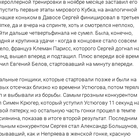
ероллерной тренировки в ноябре месяце заставил его
пустить первые этапы мирового Кубка, на аналогичной
нашке коньком в Давосе Сергей финишировал в третье
ятке, да и вчера на спринте, хоть и смотрелся неплохо,
йти дальше четвертьфинала не сумел. Была, конечно,
одня и крупинка удачи - когда в концовке стало совсем
ело, француз Клеман Парисс, которого Сергей догнал на
унд, вышел вперед и подтащил. Плюс впереди всё врем
чил Евгений Белов, стартовавший на минуту впереди.
альные гонщики, которые стартовали позже и были на
вых отсечках близко ко времени Устюгова, потом терял
п и выбывали из борьбы. Самым грозным конкурентом
л Симен Крюгер, который уступил Устюгову 11 секунд н
вой пятерку, но остальную часть гонки прошел в темпе
сиянина, показав в итоге второй результат. Последним
льным конкурентом Сергея стал Александр Большунов,
рывавший, как и Непряева в женской гонке, красную