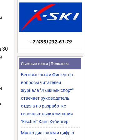
м
 30
я
Лыжные гонки | Полезное
Беговые лыжи Фишер: на
вопросы читателей
и
журнала "Лыжный спорт"
отвечает руководитель
а
отдела по разработке
гоночных лыж компании
"Fischer" Ханс Хубингер
Много диаграмм и цифр о