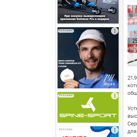
РЕКЛАМА
21,
кот
общ
РЕКЛАМА
Уст
выс
Сер
для
РЕКЛАМА