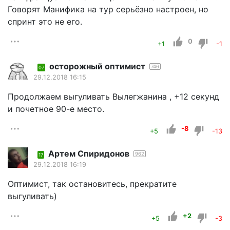
Говорят Манифика на тур серьёзно настроен, но
спринт это не его.
0
+1
-1
осторожный оптимист
746
07
29.12.2018 16:15
Продолжаем выгуливать Вылегжанина , +12 секунд
и почетное 90-е место.
-8
+5
-13
Артем Спиридонов
962
17
29.12.2018 16:19
Оптимист, так остановитесь, прекратите
выгуливать)
+2
+5
-3