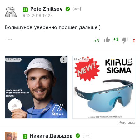
Pete Zhiltsov
306
23
29.12.2018 17:23
Большунов уверенно прошел дальше )
+3
+3
0
РЕКЛАМА
РЕКЛАМА
Реклама
Никита Давыдов
1130
13