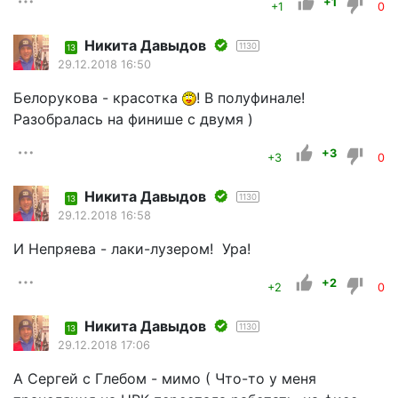
+1
+1
0
Никита Давыдов
1130
13
29.12.2018 16:50
Белорукова - красотка
! В полуфинале!
Разобралась на финише с двумя )
+3
+3
0
Никита Давыдов
1130
13
29.12.2018 16:58
И Непряева - лаки-лузером! Ура!
+2
+2
0
Никита Давыдов
1130
13
29.12.2018 17:06
А Сергей с Глебом - мимо ( Что-то у меня