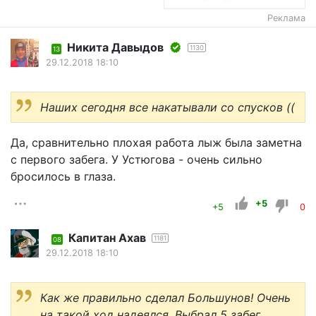
Реклама
Никита Давыдов
1130
13
29.12.2018 18:10
Наших сегодня все накатывали со спусков ((
Да, сравнительно плохая работа лыж была заметна
с первого забега. У Устюгова - очень сильно
бросилось в глаза.
+5
+5
0
Капитан Ахав
1181
08
29.12.2018 18:10
Как же правильно сделал Большунов! Очень
на такой ход надеялся. Выбрал 5 забег.