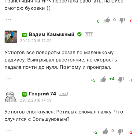
трансляция на НРК перестала работать, на фисе
смотрю буковки ((
0
0
0
Вадим Камышный
1638
18
29.12.2018 17:09
Устюгов все повороты резал по маленькому
радиусу. Выигрывал расстояние, но скорость
падала почти до нуля. Поэтому и проиграл.
+4
+5
-1
Георгий 74
2755
18
29.12.2018 17:09
Устюгов споткнулся, Ретивых сломал палку. Что
случится с Большуновым?
0
+2
-2