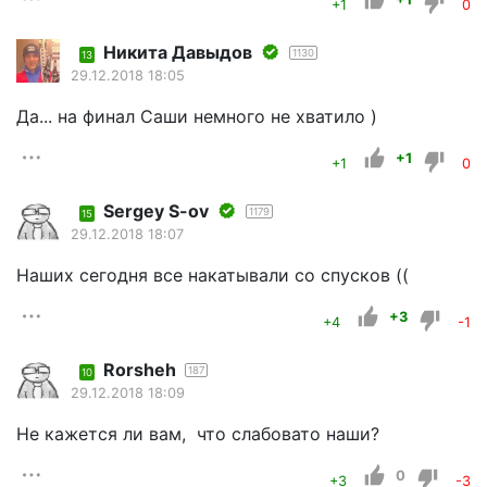
+1
0
Никита Давыдов
1130
13
29.12.2018 18:05
Да... на финал Саши немного не хватило )
+1
+1
0
Sergey S-ov
1179
15
29.12.2018 18:07
Наших сегодня все накатывали со спусков ((
+3
+4
-1
Rorsheh
187
10
29.12.2018 18:09
Не кажется ли вам, что слабовато наши?
0
+3
-3