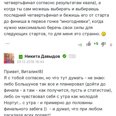
четвертьфинал согласно результатам квала), а
когда ты сам можешь выбирать и выбираешь
последний четвертьфинал и бежишь его от старта
до финиша в первое гонке "многодневки", когда
нужно максимально беречь свои силы для
следующих стартов, то для меня это странно.
+5
+5
0
Никита Давыдов
1130
13
29.12.2018 18:44
Привет, Виталик!8)
Я с тобой согласен, но что тут думать - не знаю:
либо Большунов так все и планировал (дойти до
финала - а там - как получится, пусть и статистом),
либо он чувствовал себя с утра как молодой
Нортуг... с утра - и примерно до половины
финального забега )) - и думал, что при любом
раскладе всех порвет!