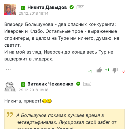
Никита Давыдов
1130
13
29.12.2018 18:14
Впереди Большунова - два опасных конкурента:
Иверсен и Клэбо. Остальные трое - выраженные
спринтеры, в целом на Туре им ничего, думаю, не
светит.
И на мой взгляд, Иверсен до конца весь Тур не
выдержит в лидерах.
+1
+1
0
Виталик Чекаленко
1937
19
29.12.2018 18:18
Никита, привет!
А Большунов показал лучшее время в
четвертьфиналах. Лидировал свой забег от
начала до конца. Хорош!