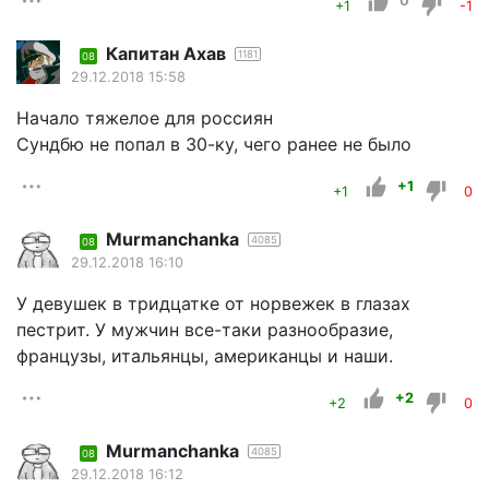
0
+1
-1
Капитан Ахав
1181
08
29.12.2018 15:58
Начало тяжелое для россиян
Сундбю не попал в 30-ку, чего ранее не было
+1
+1
0
Murmanchanka
4085
08
29.12.2018 16:10
У девушек в тридцатке от норвежек в глазах
пестрит. У мужчин все-таки разнообразие,
французы, итальянцы, американцы и наши.
+2
+2
0
Murmanchanka
4085
08
29.12.2018 16:12