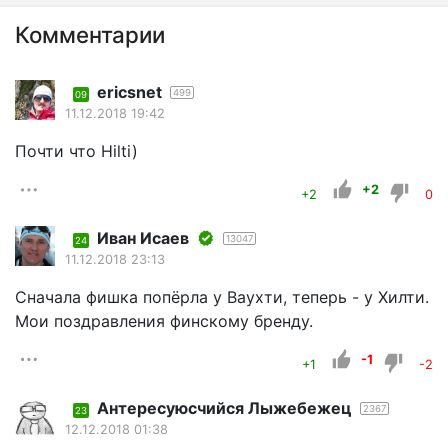
Комментарии
ericsnet
499
09
11.12.2018 19:42
Почти что Hilti)
+2
+2
0
Иван Исаев
13047
24
11.12.2018 23:13
Сначала фишка попёрла у Ваухти, теперь - у Хилти.
Мои поздравления финскому бренду.
-1
+1
-2
Aнтересуюсчийся Лыжебежeц
2367
23
12.12.2018 01:38