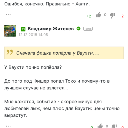
Ошибся, конечно. Правильно - Халти.
0
+2
-2
Владимир Житенев
13915
23
12.12.2018 14:05
Сначала фишка попёрла у Ваухти, ...
У Ваухти точно попёрла?
До того под Фишер попал Токо и почему-то в
лучшем случае не взлетел...
Мне кажется, событие - скорее минус для
любителей лыж, чем плюс для Ваухти: цены точно
вырастут.
0
0
0