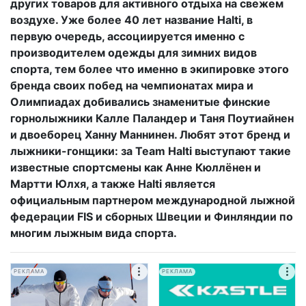
других товаров для активного отдыха на свежем
воздухе. Уже более 40 лет название
Halti, в
первую очередь, ассоциируется именно с
производителем одежды для зимних видов
спорта, тем более что именно в экипировке этого
бренда своих побед на чемпионатах мира и
Олимпиадах добивались знаменитые финские
горнолыжники Калле Паландер и Таня Поутиайнен
и двоеборец Ханну Маннинен. Любят этот бренд и
лыжники-гонщики: за
Team
Halti выступают такие
известные спортсмены как Анне Кюллёнен и
Мартти Юлхя, а также
Halti является
официальным партнером международной лыжной
федерации
FIS и сборных Швеции и Финляндии по
многим лыжным вида спорта.
РЕКЛАМА
РЕКЛАМА