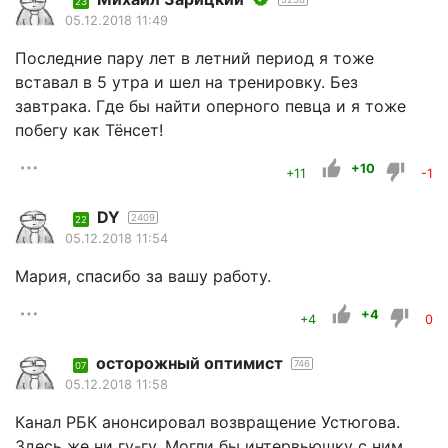
23
05.12.2018 11:49
Последние пару лет в летний период я тоже
вставал в 5 утра и шел на тренировку. Без
завтрака. Где бы найти оперного певца и я тоже
побегу как Тёнсет!
+10
+11
-1
DY
2409
22
05.12.2018 11:54
Мария, спасибо за вашу работу.
+4
+4
0
осторожный оптимист
746
07
05.12.2018 11:58
Канал РБК анонсировал возвращение Устюгова.
Здесь же ни гу-гу. Могли бы интервьюшку с ним