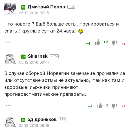
Дмитрий Попов
1129
10
05.12.2018 07:15
Что нового ? Ещё больше есть , тренироваться и
спать.( круглые сутки 24 часа.)
+2
+4
-2
Skiernsk
2324
07
05.12.2018 08:47
В случае сборной Норвегии замечание про наличие
или отсутствие астмы не актуально, так как там и
здоровые лыжники принимают
противоастматические препараты.
0
+6
-6
эд драньков
928
16
05.12.2018 09:19