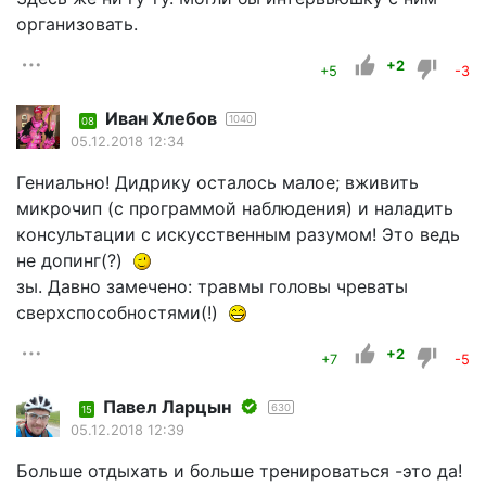
организовать.
+2
+5
-3
Иван Хлебов
1040
08
05.12.2018 12:34
Гениально! Дидрику осталось малое; вживить
микрочип (с программой наблюдения) и наладить
консультации с искусственным разумом! Это ведь
не допинг(?)
зы. Давно замечено: травмы головы чреваты
сверхспособностями(!)
+2
+7
-5
Павел Ларцын
630
15
05.12.2018 12:39
Больше отдыхать и больше тренироваться -это да!