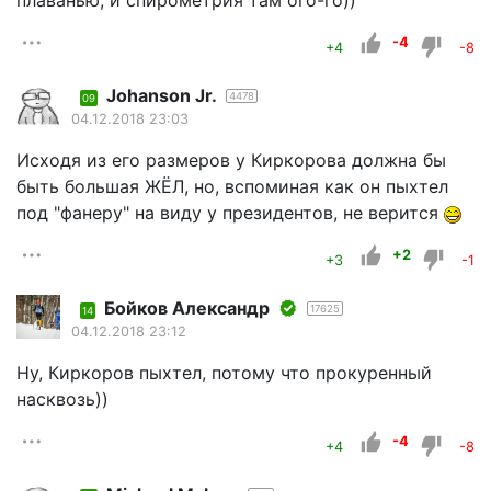
плаванью, и спирометрия там ого-го))
-4
+4
-8
Johanson Jr.
4478
09
04.12.2018 23:03
Исходя из его размеров у Киркорова должна бы
быть большая ЖЁЛ, но, вспоминая как он пыхтел
под "фанеру" на виду у президентов, не верится
+2
+3
-1
Бойков Александр
17625
14
04.12.2018 23:12
Ну, Киркоров пыхтел, потому что прокуренный
насквозь))
-4
+4
-8