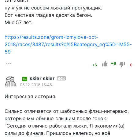
Оптимист,
ну я уж не совсем лыжный прогульщик.
Вот честная гладкая десятка бегом.
Мне 57 лет.
https://results.zone/grom-izmylove-oct-
2018/races/3487/results?q%5Bcategory_eq%5D=M55-
59
+6
+6
0
skier skier
1045
09
05.12.2018 15:45
Интересная история.
Сильно отличается от шаблонных флэш-интервью,
которые мы обычно слышим после гонок:
"Сегодня отлично работали лыжи. Я экономил(а)
силы до финала. Пришлось нелегко, но всё