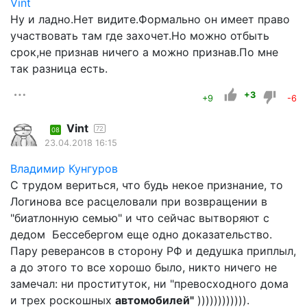
Vint
Ну и ладно.Нет видите.Формально он имеет право
участвовать там где захочет.Но можно отбыть
срок,не признав ничего а можно признав.По мне
так разница есть.
+3
+9
-6
Vint
72
08
23.04.2018 16:15
Владимир Кунгуров
С трудом вериться, что будь некое признание, то
Логинова все расцеловали при возвращении в
"биатлонную семью" и что сейчас вытворяют с
дедом Бессебергом еще одно доказательство.
Пару реверансов в сторону РФ и дедушка приплыл,
а до этого то все хорошо было, никто ничего не
замечал: ни проституток, ни "превосходного дома
и трех роскошных
автомобилей"
)))))))))))).