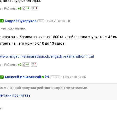
а, не заблудись сегодня.
+3
+4
-1
а
Рейтинг:
Андрей Сухоруков
11.03.2018 01:50
11
396
нен пожизненно.
Нортугов забрался на высоту 1800 м. и собирается спускаться 42 к
треть на него можно с 10 до 13 здесь:
//www.engadin-skimarathon.ch/engadin-skimarathon.html
+2
+2
0
а
Рейтинг:
Алексей Ильвовский
11.03.2018 02:06
23
27880
омментарий получил рейтинг и скрыт читателями.
сё-таки прочитать
а