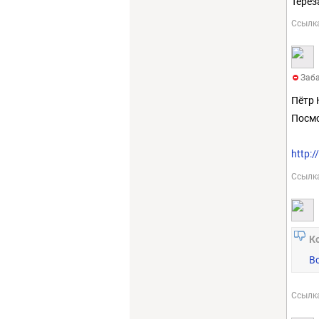
Терез
Ссылк
Заба
Пётр 
Посмо
http:
Ссылк
К
В
Ссылк