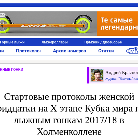
АМА
Горные лыжи
Лыжероллеры
Прыжки / двоеборье
ии
Протоколы
Архив номеров
Статьи
ЖНЫЕ ГОНКИ
Андрей Красно
Журнал "Лыжный сп
Стартовые протоколы женской
ридцатки на X этапе Кубка мира 
лыжным гонкам 2017/18 в
Холменколлене