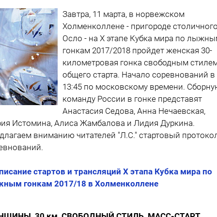
Завтра, 11 марта, в норвежском
Холменколлене - пригороде столичног
Осло - на X этапе Кубка мира по лыжн
гонкам 2017/2018 пройдет женская 30-
километровая гонка свободным стилем
общего старта. Начало соревнований в
13:45 по московскому времени. Сборн
команду России в гонке представят
Анастасия Седова, Анна Нечаевская,
ия Истомина, Алиса Жамбалова и Лидия Дуркина.
длагаем вниманию читателей "Л.С." стартовый протоко
евнований.
писание стартов и трансляций X этапа Кубка мира по
ным гонкам 2017/18 в Холменколлене
НЩИНЫ, 30 км, СВОБОДНЫЙ СТИЛЬ, МАСС-СТАРТ