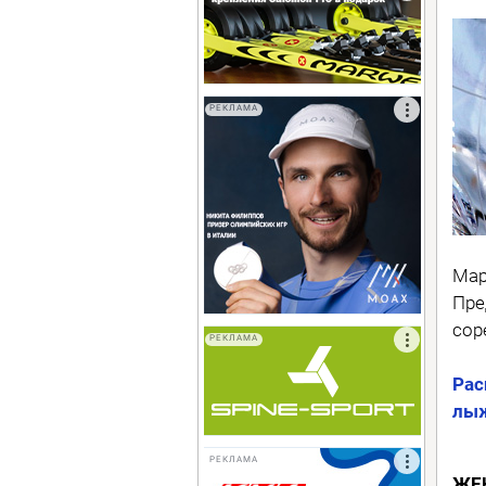
РЕКЛАМА
Мар
Пре
сор
РЕКЛАМА
Рас
лыж
РЕКЛАМА
ЖЕ