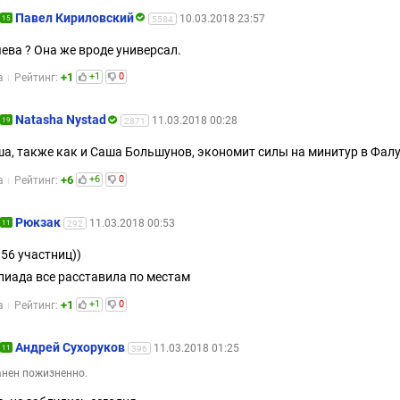
Павел Кириловский
10.03.2018 23:57
15
5584
ева ? Она же вроде универсал.
+1
+1
0
а
Рейтинг:
Natasha Nystad
11.03.2018 00:28
19
2871
а, также как и Саша Большунов, экономит силы на минитур в Фалу
+6
+6
0
а
Рейтинг:
Рюкзак
11.03.2018 00:53
11
292
 56 участниц))
иада все расставила по местам
+1
+1
0
а
Рейтинг:
Андрей Сухоруков
11.03.2018 01:25
11
396
нен пожизненно.