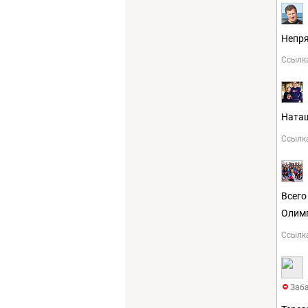
Непря
Ссылк
Наташ
Ссылк
Всего
Олимп
Ссылк
Заба