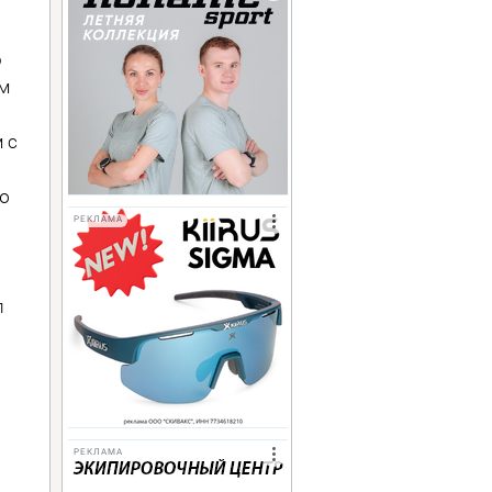
о
ым
 с
ую
РЕКЛАМА
л
РЕКЛАМА