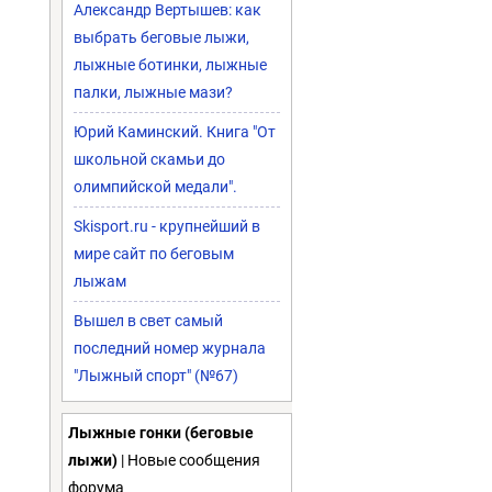
Александр Вертышев: как
выбрать беговые лыжи,
лыжные ботинки, лыжные
палки, лыжные мази?
Юрий Каминский. Книга "От
школьной скамьи до
олимпийской медали".
Skisport.ru - крупнейший в
мире сайт по беговым
лыжам
Вышел в свет самый
последний номер журнала
"Лыжный спорт" (№67)
Лыжные гонки (беговые
лыжи)
| Новые сообщения
форума