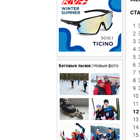
СТ
1 
2 3
3 3
4 3
5 3
6 3
Беговые лыжи
| Новые фото
7 1
8 3
9 3
10 
11 
12
13 
14 
15 