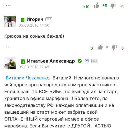
+9
+10
-1
Игорич
239
11
05.03.2018 14:50
Крюков на коньке бежал))
0
0
0
Игнатьев Александр
844
15
05.03.2018 17:48
Виталик Чекаленко
Виталий! Немного не понял в
чей адрес про распродажу номеров участников...
Если в наш, то ВСЕ БИБы, не вышедших на старт,
хранятся в офисе марафона...! Более того, по
законодательству РФ, каждый оплативший и не
вышедший на старт может забрать свой
ОПЛАЧЕННЫЙ стартовый номер в офисе
марафона. Если Вы считаете ДРУГОЙ ЧАСТЬЮ