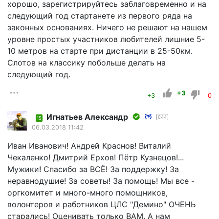
хорошо, зарегистрируйтесь заблаговременно и на
следующий год стартанете из первого ряда на
законных основаниях. Ничего не решают на нашем
уровне простых участников любителей лишние 5-
10 метров на старте при дистанции в 25-50км.
Слотов на классику побольше делать на
следующий год.
+3
+3
0
Игнатьев Александр
844
15
06.03.2018 11:42
Иван Иванович! Андрей Краснов! Виталий
Чекаленко! Дмитрий Ерхов! Пётр Кузнецов!...
Мужики! Спасибо за ВСЁ! За поддержку! За
неравнодушие! За советы! За помощь! Мы все -
оргкомитет и много-много помощников,
волонтеров и работников ЦЛС "Демино" ОЧЕНЬ
старались! Оценивать только ВАМ. А нам