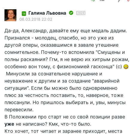
Галина Львовна
2929
14
06.03.2018 22:02
Да-да, Александр, давайте ему еще медаль дадим.
Признался - молодец, спасибо, но это уже из
другой оперы, оказавшимся в завале утешение
сомнительное. Почему-то вспомнила "Смущены и
полны раскаяния? Ггм, я не верю их хитрым рожам,
особенно вон тому, с физиономией гасконца" (с)
Минусили за сознательное нарушение и
неуважение к другим и за создание "аварийной
ситуации". Если бы можно было одновременно
плюс за честность поставить, то, наверное, тоже
плюсанули. Но пришлось выбирать и, увы, минусы
перевесили.
В Положении про старт не со свой позиции разве
уже
не написано? Кмк, что-то было.
Кто хочет, тот читает и заранее приходит, места