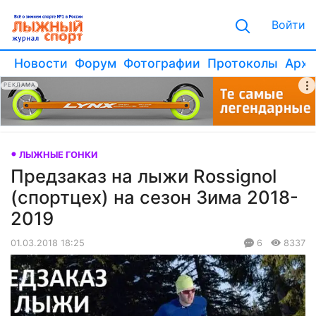
Войти
Новости
Форум
Фотографии
Протоколы
Архи
РЕКЛАМА
ЛЫЖНЫЕ ГОНКИ
Предзаказ на лыжи Rossignol
(спортцех) на сезон Зима 2018-
2019
01.03.2018 18:25
6
8337