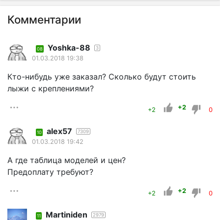
Комментарии
Yoshka-88
3
08
01.03.2018 19:38
Кто-нибудь уже заказал? Сколько будут стоить
лыжи с креплениями?
+2
+2
0
alex57
7309
10
01.03.2018 19:42
А где таблица моделей и цен?
Предоплату требуют?
+2
+2
0
Martiniden
2979
11