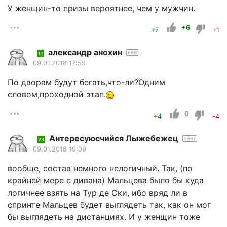
У женщин-то призы вероятнее, чем у мужчин.
+6
+7
-1
александр анохин
666
12
09.01.2018 17:59
По дворам будут бегать,что-ли?Одним
словом,проходной этап.
0
+4
-4
Aнтересуюсчийся Лыжебежeц
2367
23
09.01.2018 19:09
вообще, состав немного нелогичный. Так, (по
крайней мере с дивана) Мальцева было бы куда
логичнее взять на Тур де Ски, ибо вряд ли в
спринте Мальцев будет выглядеть так, как он мог
бы выглядеть на дистанциях. И у женщин тоже