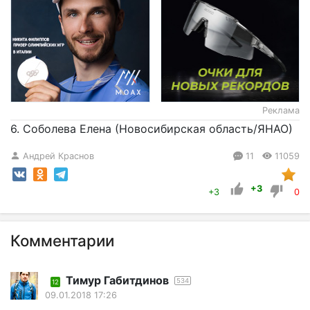
Реклама
6. Соболева Елена (Новосибирская область/ЯНАО)
Андрей Краснов
11
11059
+3
+3
0
Комментарии
Тимур Габитдинов
534
12
09.01.2018 17:26