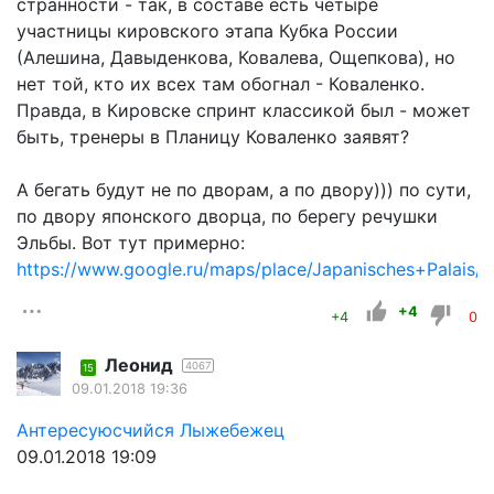
странности - так, в составе есть четыре
участницы кировского этапа Кубка России
(Алешина, Давыденкова, Ковалева, Ощепкова), но
нет той, кто их всех там обогнал - Коваленко.
Правда, в Кировске спринт классикой был - может
быть, тренеры в Планицу Коваленко заявят?
А бегать будут не по дворам, а по двору))) по сути,
по двору японского дворца, по берегу речушки
Эльбы. Вот тут примерно:
https://www.google.ru/maps/place/Japanisches+Palais
+4
+4
0
Леонид
4067
15
09.01.2018 19:36
Aнтересуюсчийся Лыжебежeц
09.01.2018 19:09