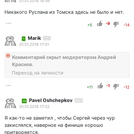
01.01.2018 16:56
Никакого Руслана из Томска здесь не было и нет.
-9
+5
-14
Marik
656
11
01.01.2018 17:01
Комментарий скрыт модератором Андрей
Краснов.
Переход на личности
-1
+11
-12
Pavel Oshchepkov
3110
08
01.01.2018 17:02
Я как-то не заметил , чтобы Сергей через чур
закислялся, наверное на финише хорошо
притворяется.