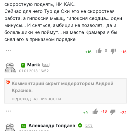
скоростную поднять, НИ КАК..
Сейчас для него Тур де Ски это не скоростная
работа, а гипоксия мышц, гипоксия сердца... одни
минусы... И сняться, амбиции не позволят, да и
болельщики не поймут... на месте Крамера я бы
снял его в приказном порядке
0
+16
-16
Marik
656
11
01.01.2018 16:52
Комментарий скрыт модератором Андрей
Краснов.
переход на личности
-13
+9
-22
Александр Голдаев
2775
09