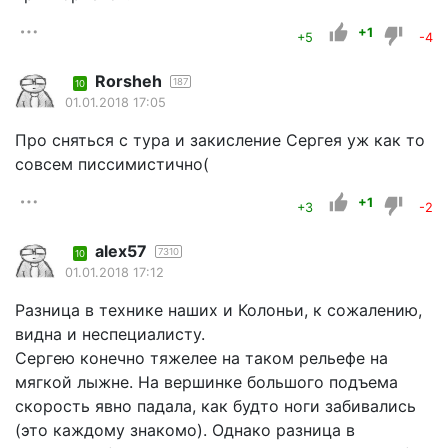
+1
+5
-4
Rorsheh
187
10
01.01.2018 17:05
Про сняться с тура и закисление Сергея уж как то
совсем писсимистично(
+1
+3
-2
alex57
7310
10
01.01.2018 17:12
Разница в технике наших и Колоньи, к сожалению,
видна и неспециалисту.
Сергею конечно тяжелее на таком рельефе на
мягкой лыжне. На вершинке большого подъема
скорость явно падала, как будто ноги забивались
(это каждому знакомо). Однако разница в