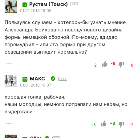
Рустам (Томск)
2477
13
01.01.2018 16:06
Пользуясь случаем - хотелось-бы узнать мнение
Александра Бойкова по поводу нового дизайна
формы немецкой сборной. По-моему, адидас
перемудрил - или эта форма при другом
освещении выглядит нормально?
-6
+2
-8
MAKC .
7868
23
01.01.2018 16:07
хорошая гонка, рабочая.
наши молодцы, немного потрепали нам нервы, но
выдержали
+3
+5
-2