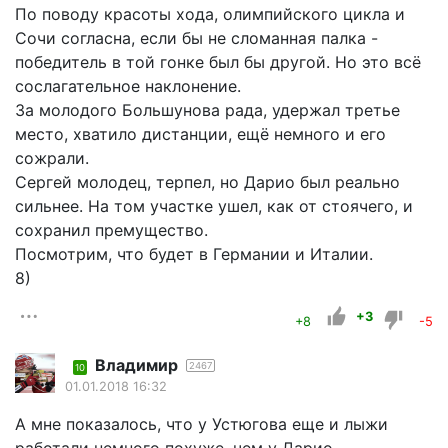
По поводу красоты хода, олимпийского цикла и
Сочи согласна, если бы не сломанная палка -
победитель в той гонке был бы другой. Но это всё
сослагательное наклонение.
За молодого Большунова рада, удержал третье
место, хватило дистанции, ещё немного и его
сожрали.
Сергей молодец, терпел, но Дарио был реально
сильнее. На том участке ушел, как от стоячего, и
сохранил премущество.
Посмотрим, что будет в Германии и Италии.
8)
+3
+8
-5
Владимир
2467
10
01.01.2018 16:32
А мне показалось, что у Устюгова еще и лыжи
работали немного похуже, чем у Дарио.