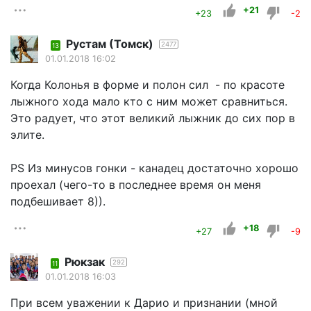
+21
+23
-2
Рустам (Томск)
2477
13
01.01.2018 16:02
Когда Колонья в форме и полон сил - по красоте
лыжного хода мало кто с ним может сравниться.
Это радует, что этот великий лыжник до сих пор в
элите.
PS Из минусов гонки - канадец достаточно хорошо
проехал (чего-то в последнее время он меня
подбешивает 8)).
+18
+27
-9
Рюкзак
292
11
01.01.2018 16:03
При всем уважении к Дарио и признании (мной