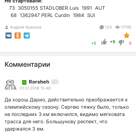
Не стартовали:
73 3050155 STADLOBER Luis 1991 AUT
68 1362947 PERL Curdin 1984 SUI
Андрей Краснов
124
17746
+5
+5
0
Комментарии
Rorsheh
187
10
01.01.2018 15:46
Да хорош Дарио, действительно преображается к
олимпийскому сезону. Сергею тяжку было, только
на последних 3 км включился, видимо мягковата
трасса для него. Большунову респект, что
удержался 3 ем.