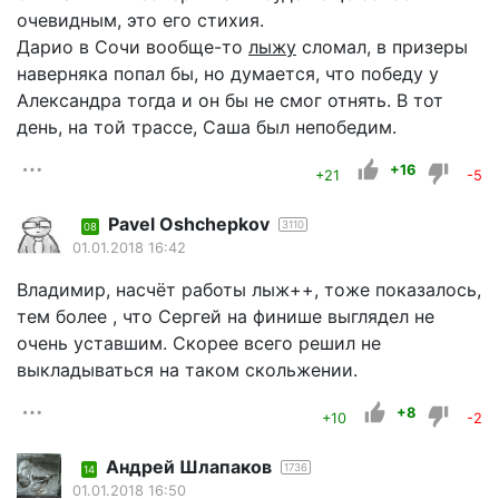
очевидным, это его стихия.
Дарио в Сочи вообще-то
лыжу
сломал, в призеры
наверняка попал бы, но думается, что победу у
Александра тогда и он бы не смог отнять. В тот
день, на той трассе, Саша был непобедим.
+16
+21
-5
Pavel Oshchepkov
3110
08
01.01.2018 16:42
Владимир, насчёт работы лыж++, тоже показалось,
тем более , что Сергей на финише выглядел не
очень уставшим. Скорее всего решил не
выкладываться на таком скольжении.
+8
+10
-2
Андрей Шлапаков
1736
14
01.01.2018 16:50