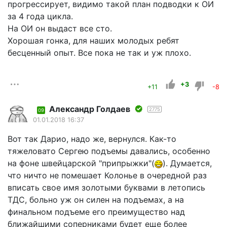
прогрессирует, видимо такой план подводки к ОИ
за 4 года цикла.
На ОИ он выдаст все сто.
Хорошая гонка, для наших молодых ребят
бесценный опыт. Все пока не так и уж плохо.
+3
+11
-8
Александр Голдаев
2775
09
01.01.2018 16:37
Вот так Дарио, надо же, вернулся. Как-то
тяжеловато Сергею подъемы давались, особенно
на фоне швейцарской "припрыжки"(
). Думается,
что ничто не помешает Колонье в очередной раз
вписать свое имя золотыми буквами в летопись
ТДС, больно уж он силен на подъемах, а на
финальном подъеме его преимущество над
ближайшими соперниками будет еще более