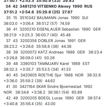
37:50.1 +2:53.5 35:50.9 (33) 39.83
34 42 3481210 VITSENKO Alexey 1990 RUS
37:51.2 +2:54.6 35:29.8 (25) 27.67
35 15 3510342 BAUMANN Jonas 1990 SUI
38:03.0 +3:06.4 36:51.2 (57) 74.59
36 41 3200210 EISENLAUER Sebastian 1990 GER
38:21.9 +3:25.3 36:00.7 (40) 45.48
37 43 3200356 DOBLER Jonas 1991 GER
38:23.2 +3:26.6 35:58.8 (38) 44.38
38 39 3200072 KATZ Andreas 1988 GER 38:23.4
+3:26.8 36:09.0 (41) 50.26
39 48 3390103 TAMMJARV Karel 1989 EST
38:32.3 +3:35.7 35:53.5 (34) 41.33
40 45 3420605 ROETHE Sjur 1988 NOR 38:32.6
+3:36.0 35:59.2 (39) 44.62
41 30 3421164 SKAR Sindre Bjoernestad 1992
NOR 38:34.8 +3:38.2 36:36.1 (54) 65.89
42 49 3200205 BOEGL Lucas 1990 GER 38:37.4
+3:40.8 35:56.4 (35) 43.00