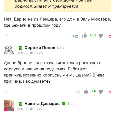
Дарио выступал у себя дома - он там
родился, живет и тренируется
Нет, Дарио не из Ленцера, его дом в Валь Мюстэре,
где бежали в прошлом году.
+10
+12
-2
Сережа Попов
2549
13
01.01.2018 16:25
Давно бросается в глаза гигантская раскачка в
корпусе у наших на подъемах. Работают
преимущественно корпусными мышцами? В чем
причина, как думаете?
+4
+7
-3
Никита Давыдов
1130
13
01.01.2018 16:27