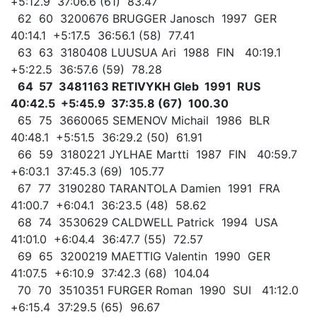
+5:12.9 37:06.6 (61) 83.47
62 60 3200676 BRUGGER Janosch 1997 GER
40:14.1 +5:17.5 36:56.1 (58) 77.41
63 63 3180408 LUUSUA Ari 1988 FIN 40:19.1
+5:22.5 36:57.6 (59) 78.28
64 57 3481163 RETIVYKH Gleb 1991 RUS
40:42.5 +5:45.9 37:35.8 (67) 100.30
65 75 3660065 SEMENOV Michail 1986 BLR
40:48.1 +5:51.5 36:29.2 (50) 61.91
66 59 3180221 JYLHAE Martti 1987 FIN 40:59.7
+6:03.1 37:45.3 (69) 105.77
67 77 3190280 TARANTOLA Damien 1991 FRA
41:00.7 +6:04.1 36:23.5 (48) 58.62
68 74 3530629 CALDWELL Patrick 1994 USA
41:01.0 +6:04.4 36:47.7 (55) 72.57
69 65 3200219 MAETTIG Valentin 1990 GER
41:07.5 +6:10.9 37:42.3 (68) 104.04
70 70 3510351 FURGER Roman 1990 SUI 41:12.0
+6:15.4 37:29.5 (65) 96.67