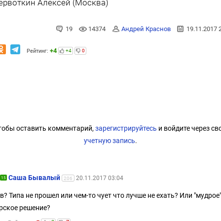
Червоткин Алексей (Москва)
19
14374
Андрей Краснов
19.11.2017 
+4
Рейтинг:
+4
0
тобы оставить комментарий,
зарегистрируйтесь
и войдите через св
учетную запись
.
Саша Бывалый
20.11.2017 03:04
15
206
в? Типа не прошел или чем-то чует что лучше не ехать? Или "мудрое
рское решение?