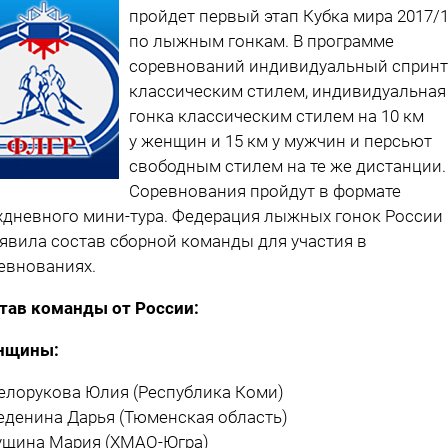
пройдет первый этап Кубка мира 2017/
по лыжным гонкам. В программе
соревнований индивидуальный спринт
классическим стилем, индивидуальная
гонка классическим стилем на 10 км
у женщин и 15 км у мужчин и персьют
свободным стилем на те же дистанции.
Соревнования пройдут в формате
хдневного мини-тура. Федерация лыжных гонок России
явила состав сборной команды для участия в
евнованиях.
тав команды от России:
нщины:
Белорукова Юлия (Республика Коми)
Веденина Дарья (Тюменская область)
Гущина Мария (ХМАО-Югра)