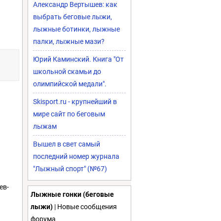
Александр Вертышев: как
выбрать беговые лыжи,
лыжные ботинки, лыжные
палки, лыжные мази?
Юрий Каминский. Книга "От
школьной скамьи до
олимпийской медали".
Skisport.ru - крупнейший в
мире сайт по беговым
лыжам
Вышел в свет самый
последний номер журнала
"Лыжный спорт" (№67)
ев-
Лыжные гонки (беговые
лыжи)
| Новые сообщения
форума