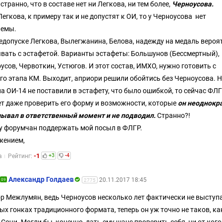
 странно, что в составе нет ни Легкова, ни тем более,
Черноусова.
Легкова, к примеру так и не допустят к ОИ, то у Черноусова нет
лемы.
едопуске Легкова, Вылегжанина, Белова, надежду на медаль вероя
вать с эстафетой. Варианты эстафеты: Большунов (Бессмертный),
усов, Червоткин, Устюгов. И этот состав, ИМХО, нужно готовить с
го этапа КМ. Выходит, априори решили обойтись без Черноусова. 
на ОИ-14 не поставили в эстафету, что было ошибкой, то сейчас ФЛ
т даже проверить его форму и возможности, которые
он неоднокр
ывал в ответственный момент и не подводил.
Странно?!
 форумчан поддержать мой посыл в ФЛГР.
жением,
-1
+3
-4
а
Рейтинг:
Александр Голдаев
20.11.2017 18:45
09
2775
р Межлумян, ведь Черноусов несколько лет фактически не выступ
х гонках традиционного формата, теперь он уж точно не таков, ка
 Сочи.
Могли бы, конечно, дать ему шанс проверить себя, ни от ког