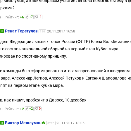
р Межлумян, а каким образом участие Легкова помогло бы ему в д
ирками?
+6
+7
-1
а
Рейтинг:
Ренат Терегулов
20.11.2017 16:58
10
110
дент Федерации лыжных гонок России (ФЛГР) Елена Вяльбе заявил
что состав национальной сборной на первый этап Кубка мира
ирован по спортивному принципу.
в команды был сформирован по итогам соревнований в шведском
варе. Александр Легков, Алексей Петухов и Евгения Шаповалова н
пят на первом этапе Кубка мира.
в, как пишут, пробежит в Давосе, 10 декабря
+2
+2
0
а
Рейтинг:
Виктор Межлумян
20.11.2017 18:05
16
8270