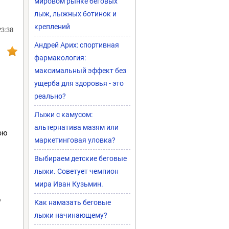
мировом рынке беговых
лыж, лыжных ботинок и
креплений
23:38
Андрей Арих: спортивная
фармакология:
максимальный эффект без
ущерба для здоровья - это
реально?
Лыжи с камусом:
альтернатива мазям или
ою
маркетинговая уловка?
Выбираем детские беговые
лыжи. Советует чемпион
мира Иван Кузьмин.
"
Как намазать беговые
лыжи начинающему?