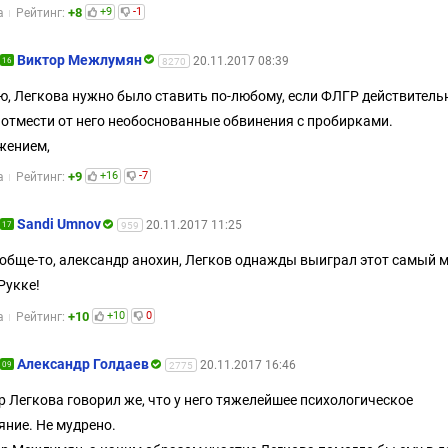
+8
+9
-1
а
Рейтинг:
Виктор Межлумян
20.11.2017 08:39
16
8270
, Легкова нужно было ставить по-любому, если ФЛГР действитель
 отмести от него необоснованные обвинения с пробирками.
жением,
+9
+16
-7
а
Рейтинг:
Sandi Umnov
20.11.2017 11:25
17
959
ообще-то, александр анохин, Легков однажды выиграл этот самый 
 Рукке!
+10
+10
0
а
Рейтинг:
Александр Голдаев
20.11.2017 16:46
09
2775
р Легкова говорил же, что у него тяжелейшее психологическое
яние. Не мудрено.