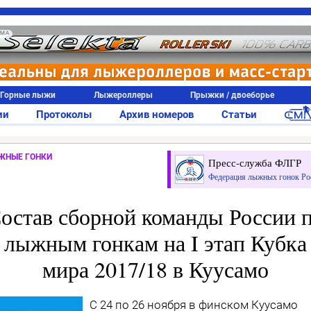
АМА
Горные лыжи
Лыжероллеры
Прыжки / двоеборье
ии
Протоколы
Архив номеров
Статьи
ЖНЫЕ ГОНКИ
Пресс-служба ФЛГР
Федерация лыжных гонок Ро
остав сборной команды России 
лыжным гонкам на I этап Кубка
мира 2017/18 в Куусамо
С 24 по 26 ноября в финском Куусамо