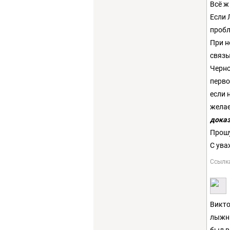
Всё ж
Если 
проб
При н
связы
Черно
перво
если 
желае
доказ
Прошу
С ува
Ссылк
Викто
лыжны
был в