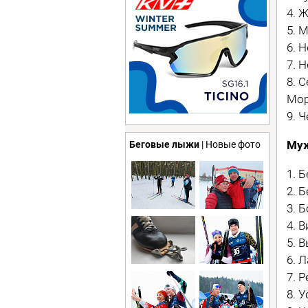
4. 
5. 
6. 
7. 
8. 
Мор
9. 
Му
Беговые лыжи
| Новые фото
1. 
2. 
3. 
4. 
5. 
6. 
7. 
8. 