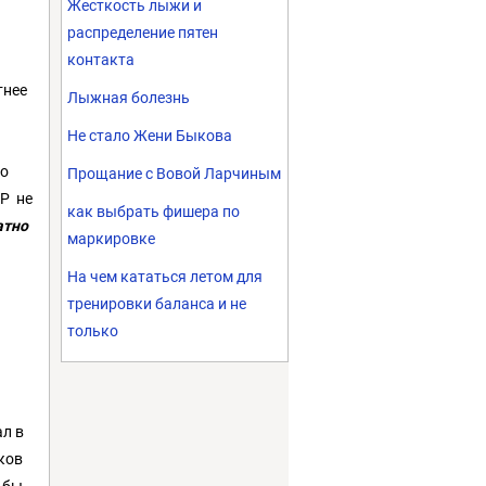
Жесткость лыжи и
распределение пятен
контакта
тнее
Лыжная болезнь
Не стало Жени Быкова
Но
Прощание с Вовой Ларчиным
ГР не
как выбрать фишера по
атно
маркировке
На чем кататься летом для
тренировки баланса и не
только
ал в
ков
о бы