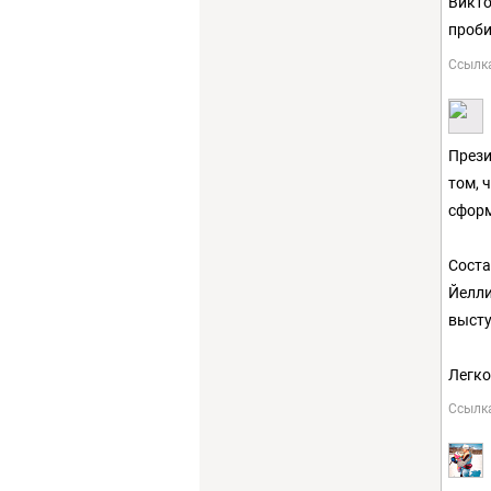
Викто
проб
Ссылк
Прези
том, 
сформ
Соста
Йелли
высту
Легко
Ссылк