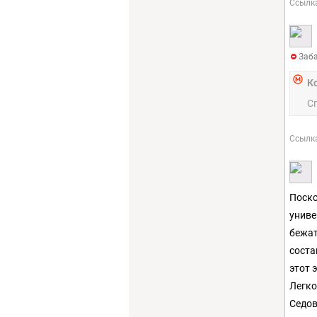
Ссылк
Заба
К
С
Ссылк
Поско
униве
бежат
соста
этот 
Легко
Седов