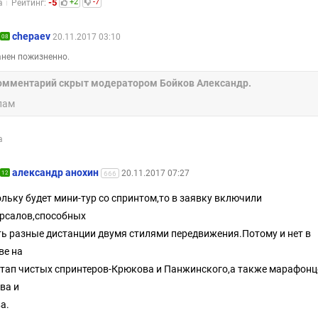
-5
+2
-7
а
Рейтинг:
chepaev
20.11.2017 03:10
08
нен пожизненно.
омментарий скрыт модератором Бойков Александр.
пам
а
александр анохин
20.11.2017 07:27
12
666
льку будет мини-тур со спринтом,то в заявку включили
рсалов,способных
ь разные дистанции двумя стилями передвижения.Потому и нет в
ве на
этап чистых спринтеров-Крюкова и Панжинского,а также марафонц
ва и
а.