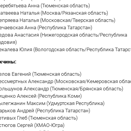
Жеребятьева Анна (Тюменская область)
Матвеева Наталья (Москва/Рязанская область)
Непряева Наталья (Московская/Тверская область)
Нечаевская Анна (Республика Татарстан)
Седова Анастасия (Нижегородская область/Республика
довия)
Чекалева Юлия (Вологодская область/Республика Татарс
жчины:
Белов Евгений (Тюменская область)
Бессмертных Александр (Московская/Кемеровская обла
Большунов Александр (Тюменская/Брянская область)
Виценко Алексей (Республика Коми)
Вылегжанин Максим (Удмуртская Республика)
Ларьков Андрей (Республика Татарстан)
Ретивых Глеб (Тюменская область)
Устюгов Сергей (ХМАО-Югра)