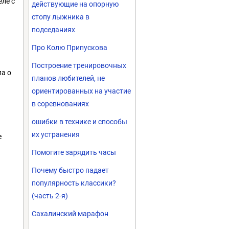
еле с
действующие на опорную
стопу лыжника в
подседаниях
Про Колю Припускова
Построение тренировочных
а о
планов любителей, не
ориентированных на участие
в соревнованиях
ошибки в технике и способы
их устранения
е
Помогите зарядить часы
Почему быстро падает
популярность классики?
(часть 2-я)
Сахалинский марафон