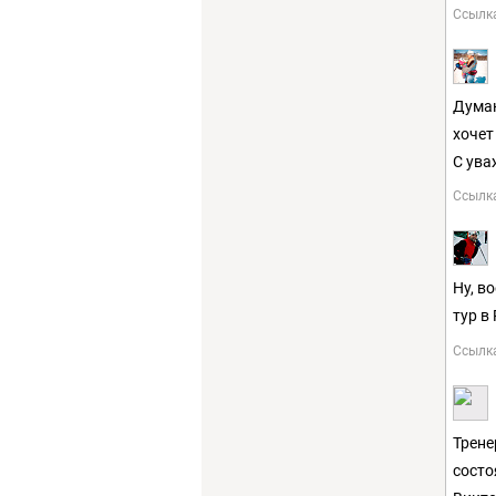
Ссылк
Думаю
хочет
С ува
Ссылк
Ну, в
тур в
Ссылк
Трене
состо