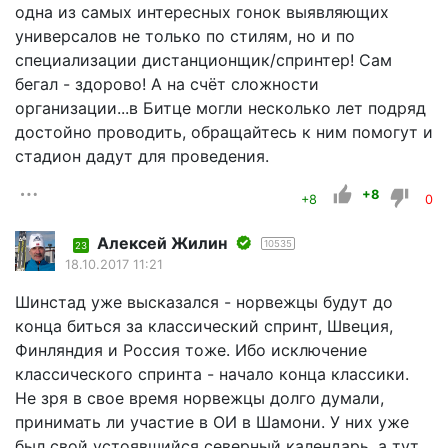
одна из самых интересных гонок выявляющих
универсалов не только по стилям, но и по
специализации дистанционщик/спринтер! Сам
бегал - здорово! А на счёт сложности
организации...в Битце могли несколько лет подряд
достойно проводить, обращайтесь к ним помогут и
стадион дадут для проведения.
+8
+8
0
Алексей Жилин
10535
23
18.10.2017 11:21
Шинстад уже высказался - норвежцы будут до
конца биться за классический спринт, Швеция,
Финляндия и Россия тоже. Ибо исключение
классического спринта - начало конца классики.
Не зря в свое время норвежцы долго думали,
принимать ли участие в ОИ в Шамони. У них уже
был свой устоявшийся северный календарь, а тут