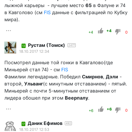
лыжной карьеры - лучшее место
65
в Фалуне и 74
в Кавголово (см
FIS
данные с фильтрацией по Кубку
мира).
+4
+4
0
Рустам (Томск)
2477
13
18.10.2017 12:34
Посмотрел данные той гонки в Кавгалово(где
Миньерей стал 74) - см
FIS
Фамилии легендарные. Победил
Смирнов
,
Дэли
-
второй,
Ульванг
(с минутным отставанием) - пятый.
Миньерей с почти 5-минутным отставанием от
лидера обошел при этом
Веерпалу
.
+6
+6
0
Даник Ефимов
492
17
18.10.2017 12:53