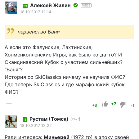
Алексей Жилин
10535
23
18.10.2017 12:14
первенство Бани
А если это Фалунские, Лахтинские,
Холменколленские Игры, как было когда-то? И
Скандинавский Кубок с участием сильнейших?
"Баня"?
История со SkiClassics ничему не научила ФИС?
Где теперь SkiClassics и где марафонский кубок
ФИС?
+7
+8
-1
Рустам (Томск)
2477
13
18.10.2017 12:22
Ради интереса:
Миньерей
(1972 гр) в эпоху своей