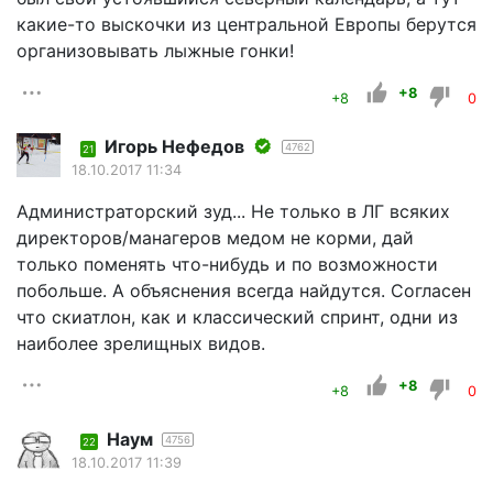
какие-то выскочки из центральной Европы берутся
организовывать лыжные гонки!
+8
+8
0
Игорь Нефедов
4762
21
18.10.2017 11:34
Администраторский зуд... Не только в ЛГ всяких
директоров/манагеров медом не корми, дай
только поменять что-нибудь и по возможности
побольше. А объяснения всегда найдутся. Согласен
что скиатлон, как и классический спринт, одни из
наиболее зрелищных видов.
+8
+8
0
Наум
4756
22
18.10.2017 11:39