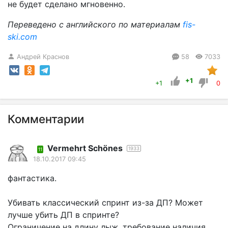
не будет сделано мгновенно.
Переведено с английского по материалам
fis-
ski.com
Андрей Краснов
58
7033
+1
+1
0
Комментарии
Vermehrt Schönes
1933
11
18.10.2017 09:45
фантастика.
Убивать классический спринт из-за ДП? Может
лучше убить ДП в спринте?
Ограничение на длину лыж, требование наличия