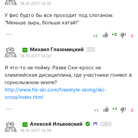
18.10.2017 14:19
У фис будто бы все проходит под слоганом:
"Меньше зырь, больше катай!"
+2
+2
0
Михаил Глазомицкий
1829
20
18.10.2017 14:32
Я что-то не пойму. Разве Ски-кросс не
олимпийская дисициплина, где участники гоняют в
горнолыжном экипе?
http://www.fis-ski.com/freestyle-skiing/ski-
cross/index.html
+1
+1
0
Алексей Ильвовский
27883
23
18.10.2017 14:38