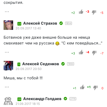
сокрытия.
-3
+2
-5
Алексей Страхов
1854
23
20.09.2017 13:40
Ботвинов уже даже внешне больше на немца
смахивает чем на руссака
. "С кем поведёшься..."
-4
+3
-7
Алексей Седенков
7894
11
20.09.2017 20:50
Миша, мы с тобой !!!
+1
+1
0
Александр Голдаев
2775
09
21.09.2017 18:15