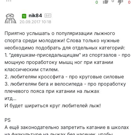
0
0
0
nik84
841
12
20.09.2017 10:18
Приятно услышать о популяризации лыжного
спорта среди молодежи! Слова только нужные
необходимо подобрать для отдельных категорий:
1. "девушкам-приседальщицам" из спортзалов - про
мощную проработоку мышц ног при катании
классическим стилем.
2. любителям кроссфита - про круговые силовые
3. любителям бега и велосипеда - про проработку
плечевого пояса при катании на лыжах
итд...
И будет шириться круг любителей лыж!
PS
А ещё законодательно запретить катание в школах
на физкультуре на лыжах без насечек, чтобы