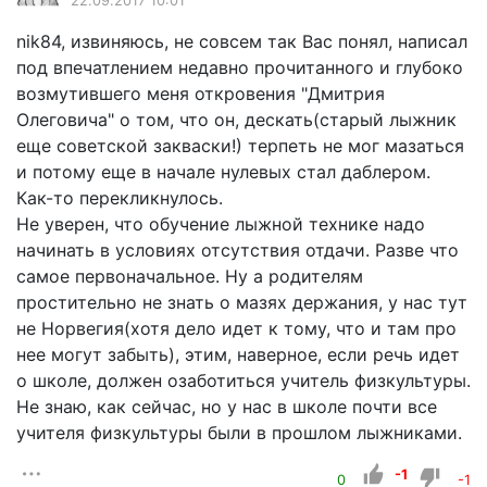
22.09.2017 10:01
nik84, извиняюсь, не совсем так Вас понял, написал
под впечатлением недавно прочитанного и глубоко
возмутившего меня откровения "Дмитрия
Олеговича" о том, что он, дескать(старый лыжник
еще советской закваски!) терпеть не мог мазаться
и потому еще в начале нулевых стал даблером.
Как-то перекликнулось.
Не уверен, что обучение лыжной технике надо
начинать в условиях отсутствия отдачи. Разве что
самое первоначальное. Ну а родителям
простительно не знать о мазях держания, у нас тут
не Норвегия(хотя дело идет к тому, что и там про
нее могут забыть), этим, наверное, если речь идет
о школе, должен озаботиться учитель физкультуры.
Не знаю, как сейчас, но у нас в школе почти все
учителя физкультуры были в прошлом лыжниками.
-1
0
-1