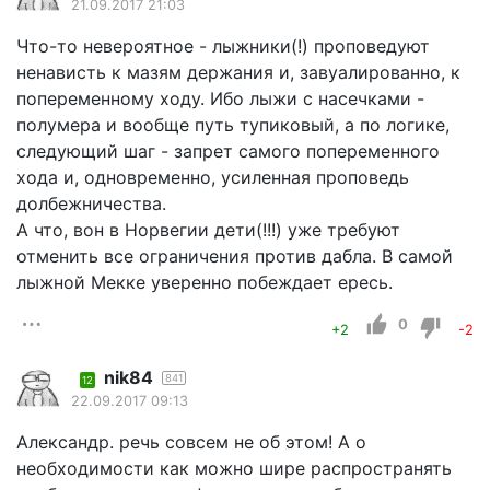
21.09.2017 21:03
Что-то невероятное - лыжники(!) проповедуют
ненависть к мазям держания и, завуалированно, к
попеременному ходу. Ибо лыжи с насечками -
полумера и вообще путь тупиковый, а по логике,
следующий шаг - запрет самого попеременного
хода и, одновременно, усиленная проповедь
долбежничества.
А что, вон в Норвегии дети(!!!) уже требуют
отменить все ограничения против дабла. В самой
лыжной Мекке уверенно побеждает ересь.
0
+2
-2
nik84
841
12
22.09.2017 09:13
Александр. речь совсем не об этом! А о
необходимости как можно шире распространять