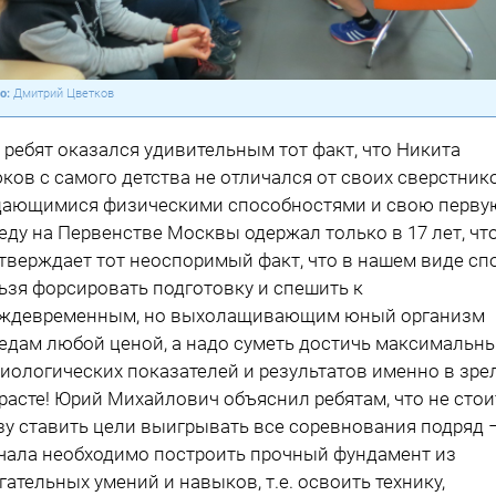
Дмитрий Цветков
 ребят оказался удивительным тот факт, что Никита
ков с самого детства не отличался от своих сверстник
ающимися физическими способностями и свою перву
еду на Первенстве Москвы одержал только в 17 лет, чт
тверждает тот неоспоримый факт, что в нашем виде сп
ьзя форсировать подготовку и спешить к
ждевременным, но выхолащивающим юный организм
едам любой ценой, а надо суметь достичь максимальн
иологических показателей и результатов именно в зре
расте! Юрий Михайлович объяснил ребятам, что не стои
зу ставить цели выигрывать все соревнования подряд 
чала необходимо построить прочный фундамент из
гательных умений и навыков, т.е. освоить технику,