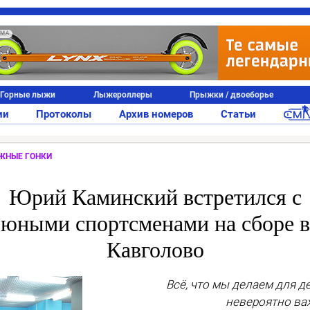
АМА
Горные лыжи
Лыжероллеры
Прыжки / двоеборье
ии
Протоколы
Архив номеров
Статьи
ЖНЫЕ ГОНКИ
Юрий Каминский встретился с
юными спортсменами на сборе в
Кавголово
Всё, что мы делаем для де
невероятно ва