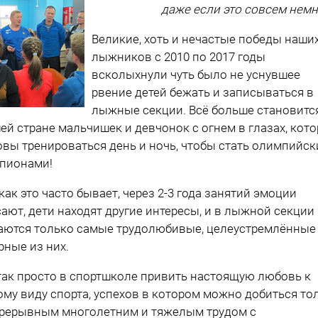
даже если это совсем немн
Великие, хоть и нечастые победы наши
лыжников с 2010 по 2017 годы
всколыхнули чуть было не уснувшее
рвение детей бежать и записываться в
лыжные секции. Всё больше становитс
ей стране мальчишек и девчонок с огнем в глазах, кот
овы тренироваться день и ночь, чтобы стать олимпийс
пионами!
 как это часто бывает, через 2-3 года занятий эмоции
сают, дети находят другие интересы, и в лыжной секции
аются только самые трудолюбивые, целеустремлённые
рные из них.
так просто в спортшколе привить настоящую любовь к
ому виду спорта, успехов в котором можно добиться то
рерывным многолетним и тяжелым трудом с