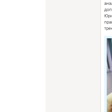
ана
доп
Юри
пра
тре