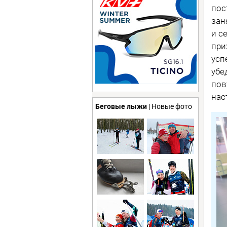
пос
зан
и с
при
усп
убе
пов
нас
Беговые лыжи
| Новые фото