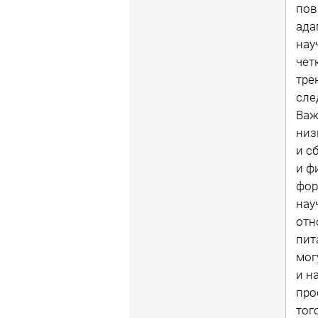
пов
ада
нау
чет
тре
сле
Важ
низ
и с
и ф
фор
нау
отн
пит
мог
и н
про
тог