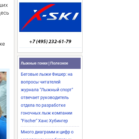
ших
десь
же
Лыжные гонки | Полезное
Беговые лыжи Фишер: на
вопросы читателей
журнала "Лыжный спорт"
отвечает руководитель
отдела по разработке
гоночных лыж компании
"Fischer" Ханс Хубингер
Много диаграмм и цифр о