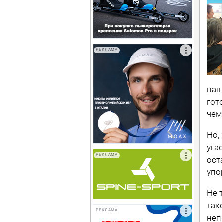
РЕКЛАМА
наш
гот
чем
Но,
уга
РЕКЛАМА
ост
упо
Не 
так
РЕКЛАМА
неп