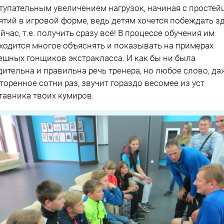
тупательным увеличением нагрузок, начиная с простей
ятий в игровой форме, ведь детям хочется побеждать з
ейчас, т.е. получить сразу всё! В процессе обучения им
ходится многое объяснять и показывать на примерах
ешных гонщиков экстракласса. И как бы ни была
дительна и правильна речь тренера, но любое слово, да
торенное сотни раз, звучит гораздо весомее из уст
тавника твоих кумиров.