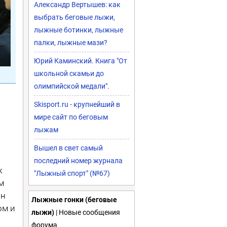
Александр Вертышев: как
выбрать беговые лыжи,
лыжные ботинки, лыжные
палки, лыжные мази?
Юрий Каминский. Книга "От
школьной скамьи до
олимпийской медали".
Skisport.ru - крупнейший в
мире сайт по беговым
лыжам
Вышел в свет самый
последний номер журнала
к
"Лыжный спорт" (№67)
м
он
Лыжные гонки (беговые
ом и
лыжи)
| Новые сообщения
форума