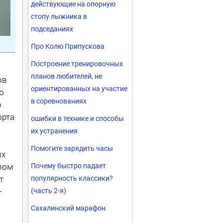
действующие на опорную
стопу лыжника в
подседаниях
Про Колю Припускова
Построение тренировочных
планов любителей, не
ов
ориентированных на участие
ю
в соревнованиях
о
орта
ошибки в технике и способы
их устранения
Помогите зарядить часы
ых
Почему быстро падает
лом
популярность классики?
т
(часть 2-я)
–
Сахалинский марафон