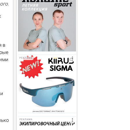
ого.
х
я в
орые
кими
РЕКЛАМА
 и
лько
РЕКЛАМА