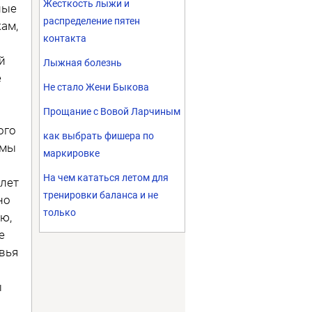
Жесткость лыжи и
ные
распределение пятен
ам,
контакта
й
Лыжная болезнь
е
Не стало Жени Быкова
Прощание с Вовой Ларчиным
ого
как выбрать фишера по
емы
маркировке
На чем кататься летом для
лет
тренировки баланса и не
но
только
ю,
е
вья
ы