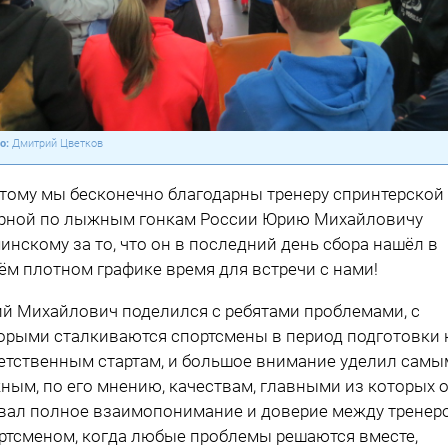
Дмитрий Цветков
тому мы бесконечно благодарны тренеру спринтерской
рной по лыжным гонкам России Юрию Михайловичу
инскому за то, что он в последний день сбора нашёл в
ём плотном графике время для встречи с нами!
й Михайлович поделился с ребятами проблемами, с
орыми сталкиваются спортсмены в период подготовки 
етственным стартам, и большое внимание уделил самы
ным, по его мнению, качествам, главными из которых 
вал полное взаимопонимание и доверие между тренер
ртсменом, когда любые проблемы решаются вместе,