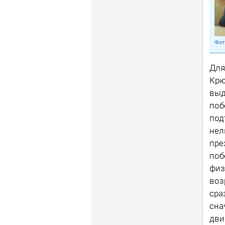
Для
Крю
выд
поб
под
нел
пре
поб
физ
воз
сра
сна
дви