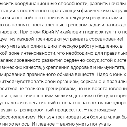
ысить координационные способности, развить началь
птации к постепенно нарастающим физическим нагрузк
читься спокойно относиться к текущим результатам и
ко выполнять поставленные тренером задачи на каждо
нировке. При этом Юрий Михайлович подчеркнул, что н
дует из каждой тренировки устраивать соревнование!
но уметь выполнять циклическую работу медленно, в
кой зоне интенсивности, что необходимо для правильн
балансированного развития сердечно-сосудистой сист
изических качеств, укрепления здоровья и иммунитета,
мирования правильного обмена веществ. Надо с юных 
читься чувствовать свой организм, серьезно и правиль
оситься не только к тренировкам, но и к восстановлени
анию, многочисленным мелким деталям в быту, которы
ут наложить негативный отпечаток на состояние здоро
арушить тренировочный процесс, т.е. – настоящему
фессионализму! Нельзя тренироваться больным, как б
о ни хотелось! И главное – важно уметь получать