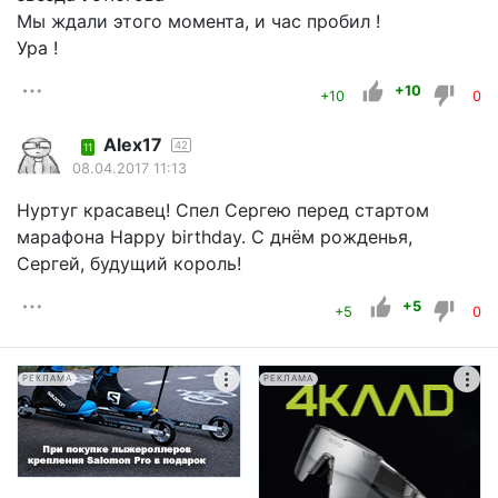
Мы ждали этого момента, и час пробил !
Ура !
+10
+10
0
Alex17
42
11
08.04.2017 11:13
Нуртуг красавец! Спел Сергею перед стартом
марафона Happy birthday. С днём рожденья,
Сергей, будущий король!
+5
+5
0
РЕКЛАМА
РЕКЛАМА