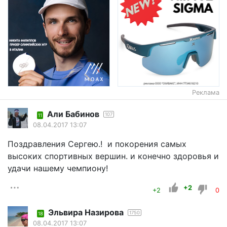
Реклама
Али Бабинов
107
11
08.04.2017 13:07
Поздравления Сергею.! и покорения самых
высоких спортивных вершин. и конечно здоровья и
удачи нашему чемпиону!
+2
+2
0
Эльвира Назирова
1750
18
08.04.2017 13:07