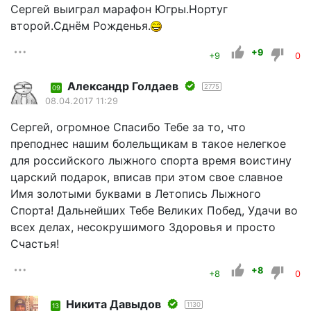
Сергей выиграл марафон Югры.Нортуг
второй.Сднём Рожденья.
+9
+9
0
Александр Голдаев
2775
09
08.04.2017 11:29
Сергей, огромное Спасибо Тебе за то, что
преподнес нашим болельщикам в такое нелегкое
для российского лыжного спорта время воистину
царский подарок, вписав при этом свое славное
Имя золотыми буквами в Летопись Лыжного
Спорта! Дальнейших Тебе Великих Побед, Удачи во
всех делах, несокрушимого Здоровья и просто
Счастья!
+8
+8
0
Никита Давыдов
1130
13