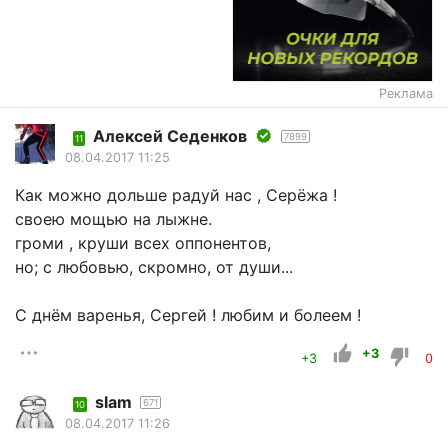
Реклама
Алексей Седенков
7899
11
08.04.2017 11:25
Как можно дольше радуй нас , Серёжа !
своею мощью на лыжне.
громи , круши всех оппонентов,
но; с любовью, скромно, от души...
С днём варенья, Сергей ! любим и болеем !
+3
+3
0
slam
671
10
08.04.2017 11:26