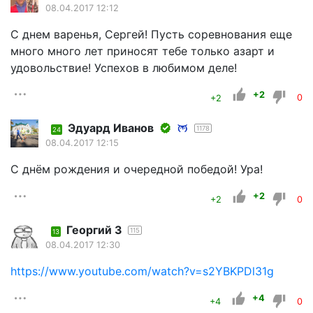
08.04.2017 12:12
С днем варенья, Сергей! Пусть соревнования еще
много много лет приносят тебе только азарт и
удовольствие! Успехов в любимом деле!
+2
+2
0
Эдуард Иванов
1178
24
08.04.2017 12:15
С днём рождения и очередной победой! Ура!
+2
+2
0
Георгий З
115
13
08.04.2017 12:30
https://www.youtube.com/watch?v=s2YBKPDl31g
+4
+4
0