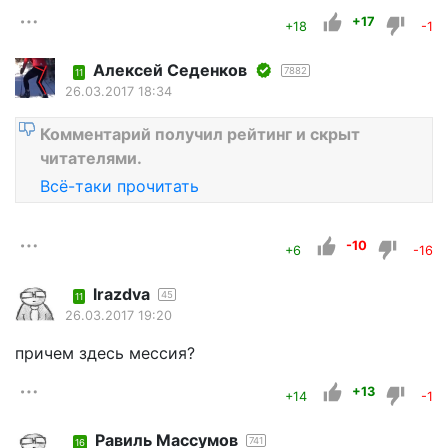
+17
+18
-1
Алексей Седенков
7882
11
26.03.2017 18:34
Комментарий получил рейтинг и скрыт
читателями.
Всё-таки прочитать
-10
+6
-16
lrazdva
45
11
26.03.2017 19:20
причем здесь мессия?
+13
+14
-1
Равиль Массумов
741
16