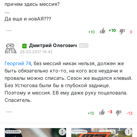
причем здесь мессия?
....
Да еще и новАЯ???
+10
+10
0
Дмитрий Олегович
2724
10
26.03.2017 19:42
Георгий 74
, без мессий никак нельзя, должен же
быть обязательно кто-то, на кого все неудачи и
провалы можно списать. Сезон же выдался клевый.
Без Устюгова были бы в глубокой заднице.
Поэтому и мессия. ЕВ ему даже руку поцеловала.
Спаситель.
-3
+10
-13
РЕКЛАМА
РЕКЛАМА