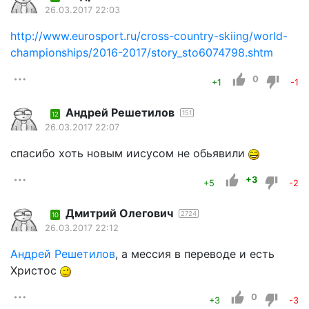
26.03.2017 22:03
http://www.eurosport.ru/cross-country-skiing/world-
championships/2016-2017/story_sto6074798.shtm
0
+1
-1
Андрей Решетилов
151
12
26.03.2017 22:07
спасибо хоть новым иисусом не обьявили
+3
+5
-2
Дмитрий Олегович
2724
10
26.03.2017 22:12
Андрей Решетилов
, а мессия в переводе и есть
Христос
0
+3
-3