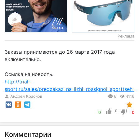
Реклама
Заказы принимаются до 26 марта 2017 года
включительно.
Ссылка на новость.
http://trial-
sport.ru/sales/predzakaz_na_lizhi_rossignol_sporttseh_
Андрей Краснов
6
4116
0
0
0
Комментарии