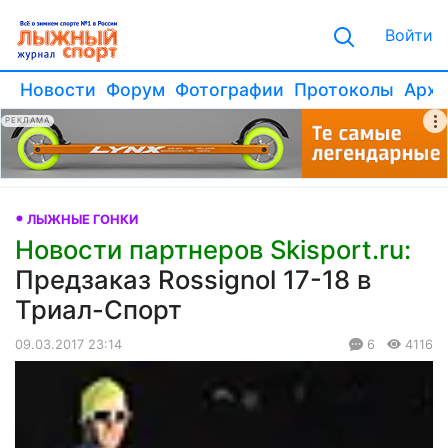
Войти
Новости
Форум
Фотографии
Протоколы
Архи
РЕКЛАМА
ЛЫЖНЫЕ ГОНКИ
Новости партнеров Skisport.ru:
Предзаказ Rossignol 17-18 в
Триал-Спорт
09.03.2017 23:14
6
4116