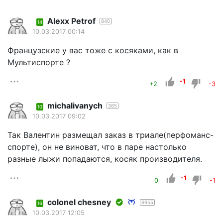
Alexx Petrof
840
14
10.03.2017 00:14
Французские у вас тоже с косяками, как в
Мультиспорте ?
-1
+2
-3
michalivanych
365
10
10.03.2017 09:02
Так Валентин размещал заказ в триале(перфоманс-
спорте), он не виноват, что в паре настолько
разные лыжи попадаются, косяк производителя.
-1
0
-1
colonel chesney
6955
16
10.03.2017 12:05