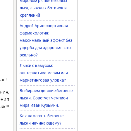
мировом рынке беговых
лыж, лыжных ботинок и
креплений
Андрей Арих: спортивная
фармакология:
максимальный эффект без
ущерба для здоровья - это
реально?
Лыжи с камусом:
альтернатива мазям или
нас!
маркетинговая уловка?
Выбираем детские беговые
ния,
лыжи. Советует чемпион
ения
мира Иван Кузьмин.
ж!!!
Как намазать беговые
лыжи начинающему?