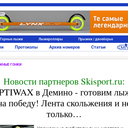
АМА
Горные лыжи
Лыжероллеры
Прыжки / двоеборье
ии
Протоколы
Архив номеров
Статьи
ЖНЫЕ ГОНКИ
Новости партнеров Skisport.ru:
PTIWAX в Демино - готовим лы
на победу! Лента скольжения и н
только…