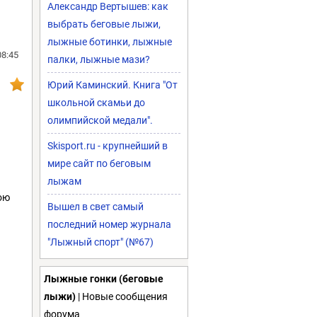
Александр Вертышев: как
выбрать беговые лыжи,
лыжные ботинки, лыжные
08:45
палки, лыжные мази?
Юрий Каминский. Книга "От
школьной скамьи до
олимпийской медали".
Skisport.ru - крупнейший в
мире сайт по беговым
лыжам
ою
Вышел в свет самый
последний номер журнала
"Лыжный спорт" (№67)
Лыжные гонки (беговые
лыжи)
| Новые сообщения
форума