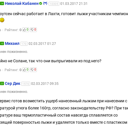
Николай Кабанен
01.03.2017 21:31
14
10305
оутсен сейчас работает в Лахти, готовит лыжи участникам чемпио
0
0
0
а
Рейтинг:
Михаил
02.03.2017 01:27
10
170
нен пожизненно.
йно не Солане, так что они выпрыгивали из под него?
0
0
0
а
Рейтинг:
Сер Дик
02.03.2017 09:35
23
1570
нен пожизненно.
ервис готов возместить ущерб нанесенный лыжам при нанесении с
ратурой утюга более 160гр, согласно законодательству РФ? При та
ратуре ваш термопластичный состав навсегда сплавляется со
зящей поверхностью лыжи и удаляется только вместе с пластико