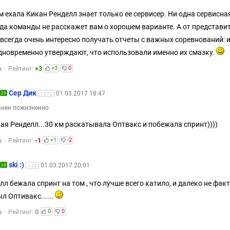
м ехала Кикан Ренделл знает только ее сервисер. Ни одна сервисна
да команды не расскажет вам о хорошем варианте. А от представи
всегда очень интересно получать отчеты с важных соревнований: 
дновременно утверждают, что использовали именно их смазку.
+3
+3
0
а
Рейтинг:
Сер Дик
01.03.2017 18:47
23
1570
нен пожизненно.
я Ренделл...30 км раскатывала Оптвакс и побежала спринт))))
-1
+1
-2
а
Рейтинг:
ski :)
01.03.2017 20:01
14
142
лл бежала спринт на том , что лучше всего катило, и далеко не факт 
ыл Оптивакс......
0
0
0
а
Рейтинг: