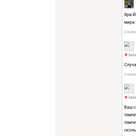
Яри Й
мира.
Ссылк
Заба
Случа
Ссылк
Заба
Ваш с
темпе
темпе
сколь