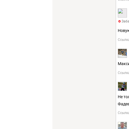
Заба
Новую
Ссылк
Макси
Ссылк
Не то
Фадее
Ссылк