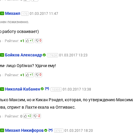
Михаил
01.03.2017 11:47
10
170
нен пожизненно.
 работу осваивает)
+1
+1
0
а
Рейтинг:
Бойков Александр
01.03.2017 13:23
14
17628
м- лицо Optiwax? Удачи ему!
+1
+1
0
а
Рейтинг:
Николай Кабанен
01.03.2017 13:38
14
10305
лько Максим, но и Кикан Рэндел, которая, по утверждению Максим
ва, спринт в Лахти ехала на Оптивакс.
0
+2
-2
а
Рейтинг:
Михаил Никифоров
01.03.2017 18:20
20
3701