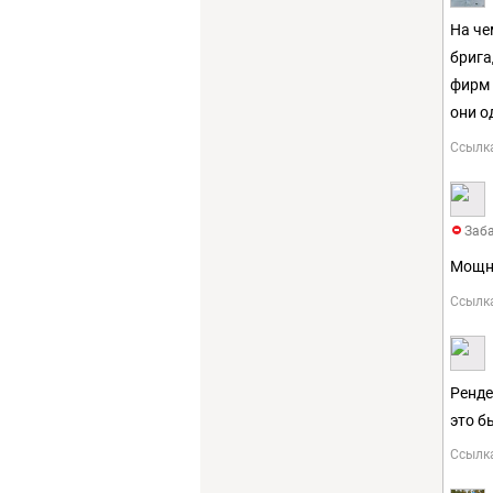
На че
брига
фирм 
они о
Ссылк
Заба
Мощна
Ссылк
Ренде
это б
Ссылк