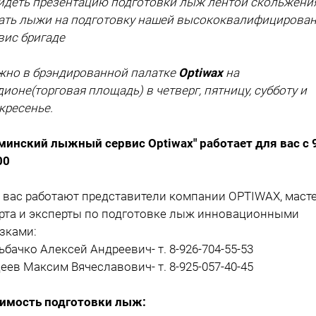
видеть презентацию подготовки лыж лентой скольжени
дать лыжи на подготовку нашей высококвалифицирова
вис бригаде
но в брэндированной палатке
Optiwax
на
дионе(торговая площадь) в четверг, пятницу, субботу и
кресенье.
минский лыжный сервис Optiwax" работает для вас с 
00
 вас работают представители компании OPTIWAX, маст
рта и эксперты по подготовке лыж инновационными
зками:
ьбачко Алексей Андреевич- т. 8-926-704-55-53
еев Максим Вячеславович- т. 8-925-057-40-45
имость подготовки лыж: