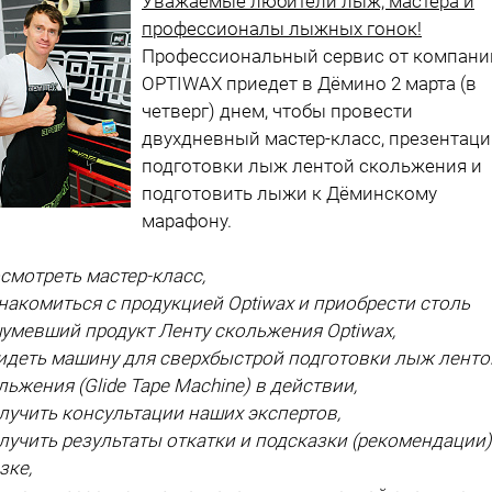
Уважаемые любители лыж, мастера и
профессионалы лыжных гонок!
Профессиональный сервис от компани
OPTIWAX приедет в Дёмино 2 марта (в
четверг) днем, чтобы провести
двухдневный мастер-класс, презентац
подготовки лыж лентой скольжения и
подготовить лыжи к Дёминскому
марафону.
осмотреть мастер-класс,
знакомиться с продукцией Optiwax и приобрести столь
умевший продукт Ленту скольжения Optiwax,
видеть машину для сверхбыстрой подготовки лыж ленто
льжения (Glide Tape Machine) в действии,
олучить консультации наших экспертов,
олучить результаты откатки и подсказки (рекомендации)
зке,