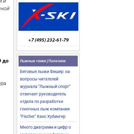
я и
нной
9 до
Лыжные гонки | Полезное
Беговые лыжи Фишер: на
вопросы читателей
ера
журнала "Лыжный спорт"
отвечает руководитель
отдела по разработке
гоночных лыж компании
"Fischer" Ханс Хубингер
Много диаграмм и цифр о