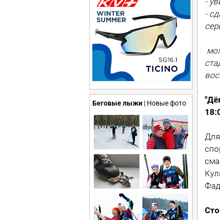
- у
- с
сер
мож
ста
вос
"Дё
Беговые лыжи
| Новые фото
18:
Для
спо
сма
Кул
Фад
Сто