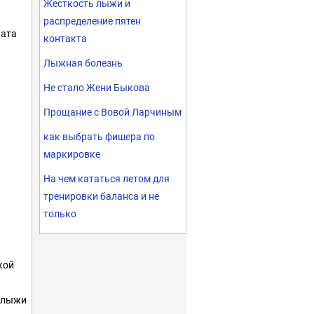
Жесткость лыжи и
распределение пятен
ната
контакта
Лыжная болезнь
Не стало Жени Быкова
Прощание с Вовой Ларчиным
как выбрать фишера по
маркировке
На чем кататься летом для
тренировки баланса и не
только
кой
м лыжи