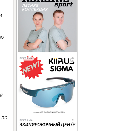
и
ию
РЕКЛАМА
й
 по
РЕКЛАМА