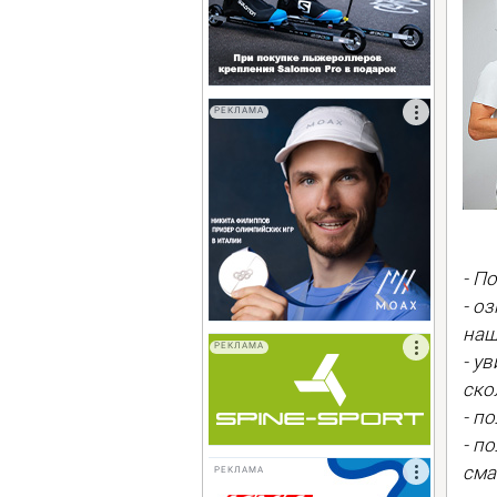
РЕКЛАМА
- П
- о
наш
РЕКЛАМА
- у
ско
- п
- п
сма
РЕКЛАМА