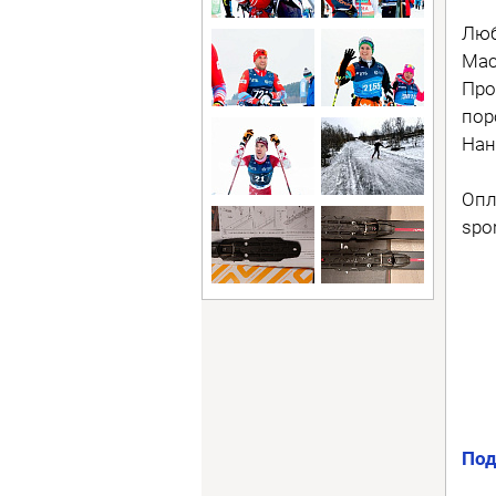
Люб
Мас
Про
пор
Нан
Опл
spo
Под