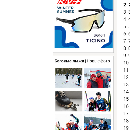
2 
3 3
4 4
5 5
6 6
7 7
8 8
9 9
Беговые лыжи
| Новые фото
10 
11 
12 
13 
14 
15 
16 
17 
18 
19 