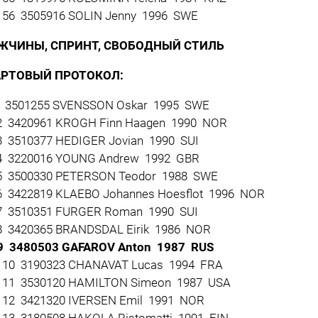
56 3505916 SOLIN Jenny 1996 SWE
ЖЧИНЫ, СПРИНТ, СВОБОДНЫЙ СТИЛЬ
АРТОВЫЙ ПРОТОКОЛ:
 3501255 SVENSSON Oskar 1995 SWE
 3420961 KROGH Finn Haagen 1990 NOR
 3510377 HEDIGER Jovian 1990 SUI
 3220016 YOUNG Andrew 1992 GBR
 3500330 PETERSON Teodor 1988 SWE
 3422819 KLAEBO Johannes Hoesflot 1996 NOR
 3510351 FURGER Roman 1990 SUI
 3420365 BRANDSDAL Eirik 1986 NOR
9 3480503 GAFAROV Anton 1987 RUS
10 3190323 CHANAVAT Lucas 1994 FRA
11 3530120 HAMILTON Simeon 1987 USA
12 3421320 IVERSEN Emil 1991 NOR
13 3180508 HAKOLA Ristomatti 1991 FIN