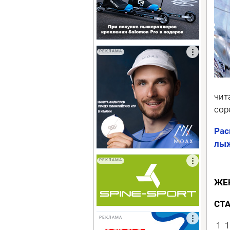
РЕКЛАМА
чит
сор
Рас
лыж
РЕКЛАМА
ЖЕ
СТ
РЕКЛАМА
1 1