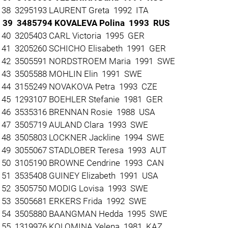
38 3295193 LAURENT Greta 1992 ITA
 39 3485794 KOVALEVA Polina 1993 RUS
40 3205403 CARL Victoria 1995 GER
41 3205260 SCHICHO Elisabeth 1991 GER
42 3505591 NORDSTROEM Maria 1991 SWE
43 3505588 MOHLIN Elin 1991 SWE
44 3155249 NOVAKOVA Petra 1993 CZE
45 1293107 BOEHLER Stefanie 1981 GER
46 3535316 BRENNAN Rosie 1988 USA
47 3505719 AULAND Clara 1993 SWE
48 3505803 LOCKNER Jackline 1994 SWE
49 3055067 STADLOBER Teresa 1993 AUT
50 3105190 BROWNE Cendrine 1993 CAN
51 3535408 GUINEY Elizabeth 1991 USA
52 3505750 MODIG Lovisa 1993 SWE
53 3505681 ERKERS Frida 1992 SWE
 54 3505880 BAANGMAN Hedda 1995 SWE
55 1319976 KOLOMINA Yelena 1981 KAZ