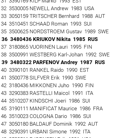
31 3390169 KILP Marko 1993 EST
32 3530005 NEWELL Andrew 1983 USA
33 3050159 TRITSCHER Bernhard 1988 AUT
34 3510451 SCHAAD Roman 1993 SUI
35 3500625 NORDSTROEM Gustav 1989 SWE
36 3480436 KRIUKOV Nikita 1985 RUS
37 3180865 VUORINEN Lauri 1995 FIN
38 3500991 WESTBERG Karl-Johan 1992 SWE
 39 3480322 PARFENOV Andrey 1987 RUS
40 3390101 RANKEL Raido 1990 EST
41 3500778 SILFVER Erik 1990 SWE
42 3180436 MIKKONEN Juho 1990 FIN
43 3290383 RASTELLI Maicol 1991 ITA
44 3510207 KINDSCHI Joeri 1986 SUI
45 3190111 MANIFICAT Maurice 1986 FRA
46 3510023 COLOGNA Dario 1986 SUI
47 3050180 BALDAUF Dominik 1992 AUT
48 3290391 URBANI Simone 1992 ITA