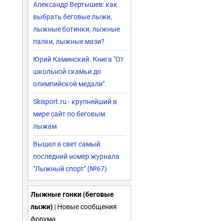
Александр Вертышев: как
выбрать беговые лыжи,
лыжные ботинки, лыжные
палки, лыжные мази?
Юрий Каминский. Книга "От
школьной скамьи до
олимпийской медали".
Skisport.ru - крупнейший в
мире сайт по беговым
лыжам
Вышел в свет самый
последний номер журнала
"Лыжный спорт" (№67)
Лыжные гонки (беговые
лыжи)
| Новые сообщения
форума