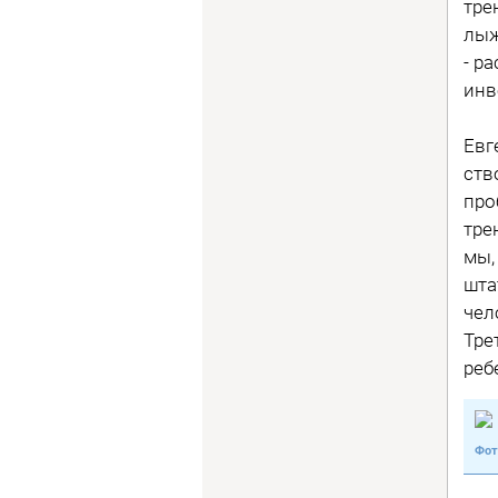
тре
лыж
- р
инв
Евг
ств
про
тре
мы,
шта
чел
Тре
ре­