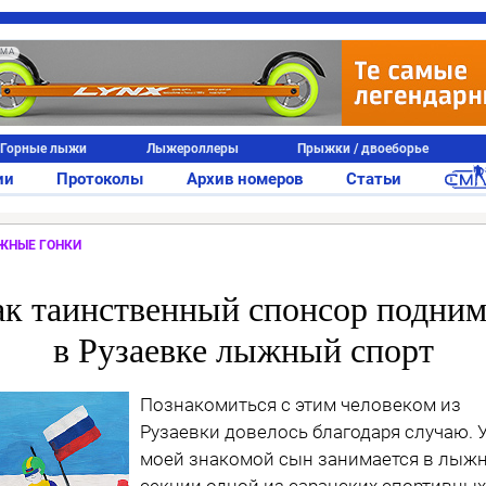
АМА
Горные лыжи
Лыжероллеры
Прыжки / двоеборье
ии
Протоколы
Архив номеров
Статьи
ЖНЫЕ ГОНКИ
ак таинственный спонсор подним
в Рузаевке лыжный спорт
Познакомиться с этим человеком из
Рузаев­ки довелось благодаря случаю. 
моей знако­мой сын занимается в лыж
секции одной из саранских спортивных