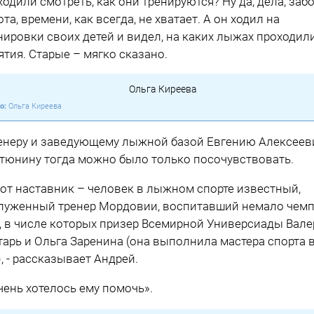
ходи­ли смотреть, как они тренируются? Ну да, дела, заб
ота, времени, как всегда, не хватает. А он ходил на
нировки своих детей и видел, на ка­ких лыжах проходил
ятия. Старые – мяг­ко сказано.
Ольга Киреева
енеру и заведующему лыжной базой Евгению Алексе­ев
тюнину тог­да можно было толь­ко посочувствовать.
тот наставник – человек в лыжном спорте известный,
луженный тренер Мордовии, воспитав­ший немало чемп
, в числе которых призер Всемирной Универсиады Вал
тарь и Ольга За­ренина (она выполни­ла мастера спорта в
), - рассказывает Андрей.
чень хо­телось ему помочь».