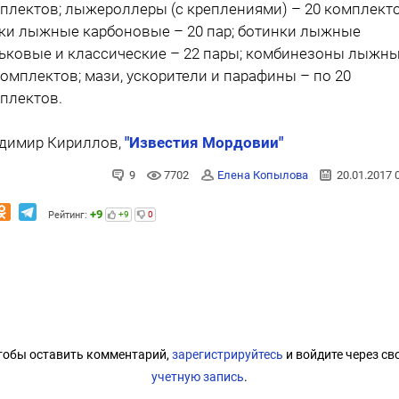
плектов; лыжероллеры (с креплениями) – 20 комплекто
ки лыжные карбоновые – 20 пар; ботинки лыжные
ьковые и классические – 22 пары; комбинезоны лыжны
комплектов; мази, ускорители и парафины – по 20
плектов.
димир Кириллов,
"Известия Мордовии"
9
7702
Елена Копылова
20.01.2017 
+9
Рейтинг:
+9
0
тобы оставить комментарий,
зарегистрируйтесь
и войдите через св
учетную запись
.