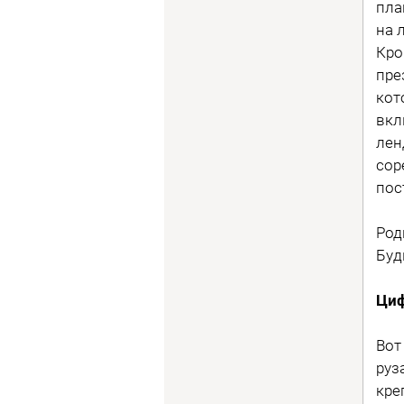
пла
на 
Кро
пре
кот
вкл
лен
сор
пос
Род
Буд
Ци
Вот
руз
кре