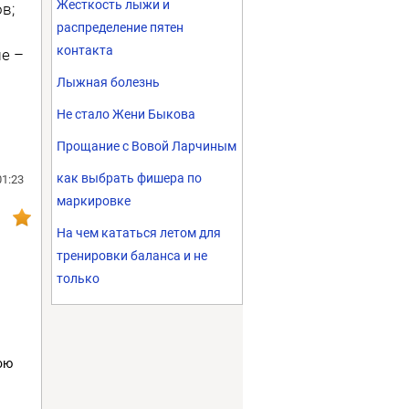
Жесткость лыжи и
в;
распределение пятен
контакта
е –
Лыжная болезнь
Не стало Жени Быкова
Прощание с Вовой Ларчиным
как выбрать фишера по
01:23
маркировке
На чем кататься летом для
тренировки баланса и не
только
ою