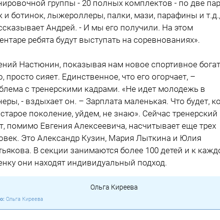
нировочной группы - 20 полных комплектов - по две па
 и ботинок, лыжероллеры, палки, мази, парафины и т.д.
ассказывает Андрей. - И мы его получили. На этом
ентаре ребя­та будут выступать на соревнованиях».
ений Настюнин, показывая нам новое спортивное богат
о, просто сияет. Единственное, что его огорчает, –
блема с тренерскими кадрами. «Не идет молодежь в
неры, - вздыхает он. – Зарплата малень­кая. Что будет, к
 старое поколение, уйдем, не знаю». Сей­час тренерский
т, помимо Евгения Алек­сеевича, насчитывает еще трех
овек. Это Александр Кузин, Ма­рия Лыткина и Юлия
тьякова. В секции занимаются более 100 детей и к каж
бенку они находят ин­дивидуальный подход.
Ольга Киреева