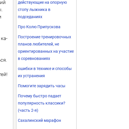
тий
действующие на опорную
ы.
стопу лыжника в
и
подседаниях
Про Колю Припускова
Построение тренировочных
ка­
планов любителей, не
ориентированных на участие
в соревнованиях
ся.
ошибки в технике и способы
тей!
их устранения
Помогите зарядить часы
Почему быстро падает
популярность классики?
(часть 2-я)
Сахалинский марафон