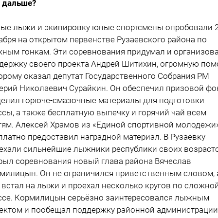
 дальше?
ые лыжи и эки­пировку юные спортсмены опробовали 
абря на открытом первенстве Рузаевско­го района по
ным гонкам. Эти соревно­вания придумал и ор­ганизова
держку своего проекта Андрей Шитихин, огромную по
орому ока­зал депутат Государ­ственного Собрания РМ
ерий Нико­лаевич Сурайкин. Он обеспечил призовой фо
елил горюче-смазочные материалы для подготовки
ссы, а также бесплатную выпечку и горячий чай всем
тям. Алексей Храмов из «Единой спортивной молодежи
платно предоставил наградной материал. В Рузаевку
ехали сильнейшие лыжни­ки республики своих возрасто
рыл соревнования новый глава района Вячес­лав
милицын. Он не ограничился при­ветственным словом, 
 встал на лыжи и проехал несколько кру­гов по сложно
ссе. Кормилицын серьёзно заинтересовался лыж­ным
ектом и пообе­щал поддержку район­ной администрации