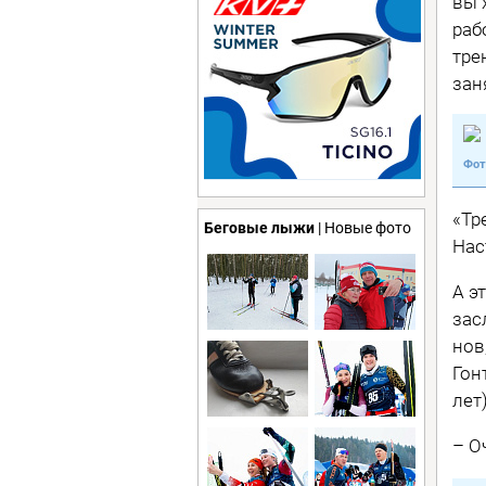
вы 
раб
тре
зан
«Тр
Беговые лыжи
| Новые фото
Нас
А э
зас
нов
Гон
лет
– О