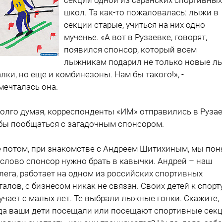
школ. Та как-то пожа­ловалась: лыжи в
секции старые, учиться на них одно
мученье. «А вот в Рузаевке, говорят,
появился спонсор, который всем
лыжникам подарил не только новые л
алки, но еще и комбинезоны. Нам бы тако­го!», -
мечталась она.
олго думая, корреспонденты «ИМ» от­правились в Рузае
бы пообщаться с за­гадочным спонсором.
 потом, при зна­комстве с Андреем Шитихиным, мы по­н
 слово спон­сор нужно брать в ка­вычки. Андрей – наш
лега, работает на одном из российских спортивных
талов, с бизнесом никак не связан. Своих детей к спорт
учает с малых лет. Те вы­брали лыжные гонки. Скажите,
да ваши дети посещали или посещают спортив­ные секц