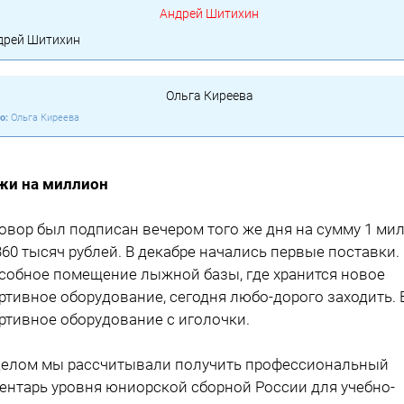
дрей Шитихин
Ольга Киреева
и на миллион
овор был подпи­сан вечером того же дня на сумму 1 ми
360 тысяч рублей. В декабре начались первые поставки.
собное помещение лыжной базы, где хра­нится новое
ртивное оборудование, сегодня любо-дорого заходить. 
ртивное обо­рудование с иголочки.
целом мы рассчи­тывали получить про­фессиональный
ен­тарь уровня юниорской сборной России для учебно-