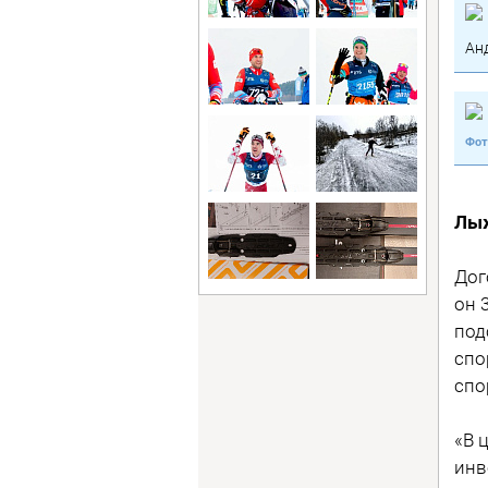
Ан
Лыж
Дог
он 
под
спо
спо
«В 
инв