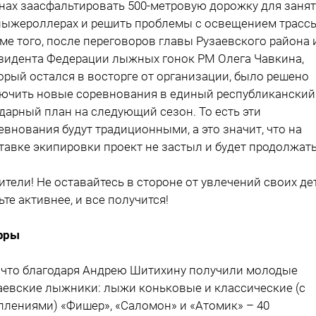
нах заасфальти­ровать 500-метровую дорожку для заня
лыжероллерах и ре­шить проблемы с осве­щением трасс
ме того, после перегово­ров главы Рузаевского района 
зидента Федерации лыжных гонок РМ Олега Чав­кина,
орый остался в восторге от органи­зации, было решено
ючить новые со­ревнования в единый республиканский 
дарный план на следующий сезон. То есть эти
евнования будут традиционны­ми, а это значит, что на
тавке экипировки проект не застыл и бу­дет продолжать
ители! Не оста­вайтесь в стороне от увлечений своих де
ьте активнее, и все получится!
фры
 что благодаря Андрею Шитихину получили молодые
аевские лыжники: лыжи коньковые и классические (с
плениями) «Фишер», «Саломон» и «Ато­мик» – 40