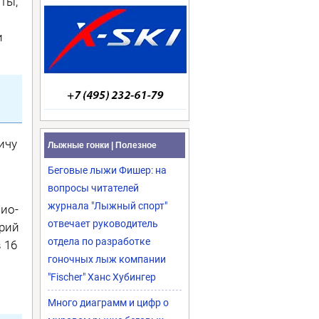
оты,
и
ичу
Лыжные гонки | Полезное
Беговые лыжи Фишер: на
вопросы читателей
журнала "Лыжный спорт"
ио­
отвечает руководитель
ерий
отдела по разработке
 16
гоночных лыж компании
"Fischer" Ханс Хубингер
Много диаграмм и цифр о