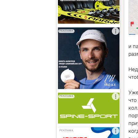
РЕКЛАМА
и п
раз
Нед
что
Уже
РЕКЛАМА
что
кол
пор
при
ког
РЕКЛАМА