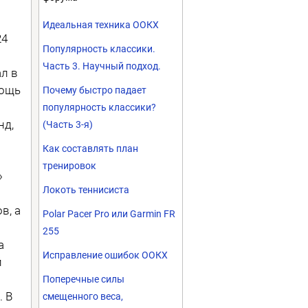
Идеальная техника ООКХ
24
Популярность классики.
Часть 3. Научный подход.
л в
мощь
Почему быстро падает
популярность классики?
нд,
(Часть 3-я)
Как составлять план
тренировок
»
Локоть теннисиста
в, а
Polar Pacer Pro или Garmin FR
255
а
Исправление ошибок ООКХ
й
Поперечные силы
. В
смещенного веса,