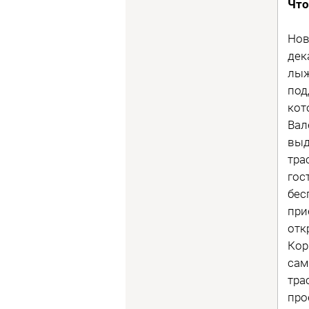
Что
Нов
дек
лыж
под
кот
Вал
выд
тра
гос
бес
при
отк
Кор
сам
тра
про