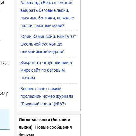
ры
Александр Вертышев: как
,
выбрать беговые лыжи,
лыжные ботинки, лыжные
палки, лыжные мази?
Юрий Каминский. Книга "От
­
школьной скамьи до
олимпийской медали".
огда
Skisport.ru - крупнейший в
мире сайт по беговым
лыжам
Вышел в свет самый
дому
последний номер журнала
"Лыжный спорт" (№67)
Лыжные гонки (беговые
лыжи)
| Новые сообщения
форума