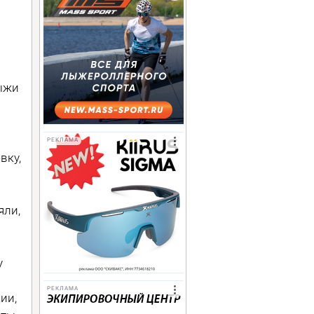
ыжи
РЕКЛАМА
вку,
яли,
у
РЕКЛАМА
ии,