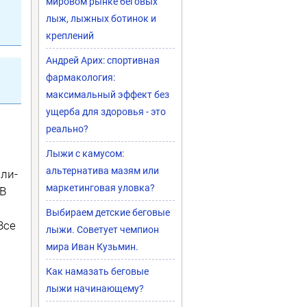
мировом рынке беговых
лыж, лыжных ботинок и
креплений
Андрей Арих: спортивная
фармакология:
максимальный эффект без
ущерба для здоровья - это
реально?
Лыжи с камусом:
альтернатива мазям или
лли­
маркетинговая уловка?
 В
Выбираем детские беговые
Все
лыжи. Советует чемпион
мира Иван Кузьмин.
Как намазать беговые
лыжи начинающему?