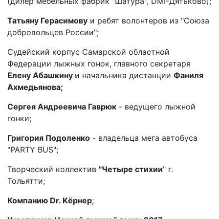
(дилер мебельных фабрик "Шатура", DMI-Дятьково);
Татьяну Герасимову
и ребят волонтеров из "Союза
добровольцев России";
Судейский корпус Самарской областной
Федерации лыжных гонок, главного секретаря
Елену Абашкину
и начальника дистанции
Фаниля
Ахмедьянова;
Сергея Андреевича Гаврюк
- ведущего лыжной
гонки;
Григория Подоленко
- владельца мега автобуса
"PARTY BUS";
Творческий коллектив
"Четыре стихии
" г.
Тольятти;
Компанию Dr. Kёрнер
;