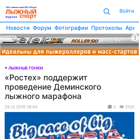
Войти
Новости
Форум
Фотографии
Протоколы
Архи
РЕКЛАМА
ЛЫЖНЫЕ ГОНКИ
«Ростех» поддержит
проведение Деминского
лыжного марафона
29.12.2016 19:44
3
3102