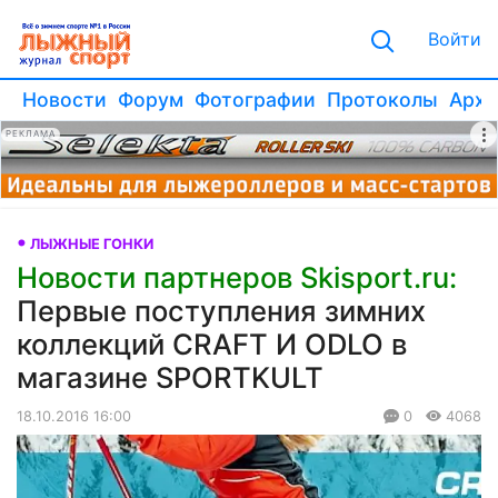
Войти
Новости
Форум
Фотографии
Протоколы
Архи
РЕКЛАМА
ЛЫЖНЫЕ ГОНКИ
Новости партнеров Skisport.ru:
Первые поступления зимних
коллекций CRAFT И ODLO в
магазине SPORTKULT
18.10.2016 16:00
0
4068