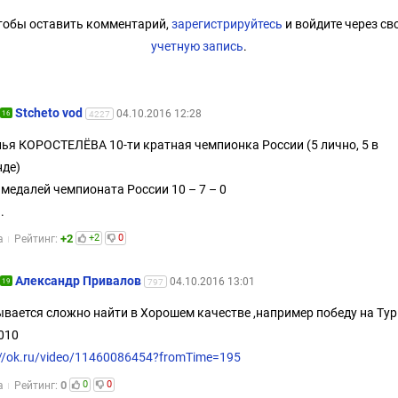
тобы оставить комментарий,
зарегистрируйтесь
и войдите через св
учетную запись
.
Stcheto vod
04.10.2016 12:28
16
4227
ья КОРОСТЕЛЁВА 10-ти кратная чемпионка России (5 лично, 5 в
де)
 медалей чемпионата России 10 – 7 – 0
.
+2
+2
0
а
Рейтинг:
Александр Привалов
04.10.2016 13:01
19
797
вается сложно найти в Хорошем качестве ,например победу на Тур
010
://ok.ru/video/11460086454?fromTime=195
0
0
0
а
Рейтинг: