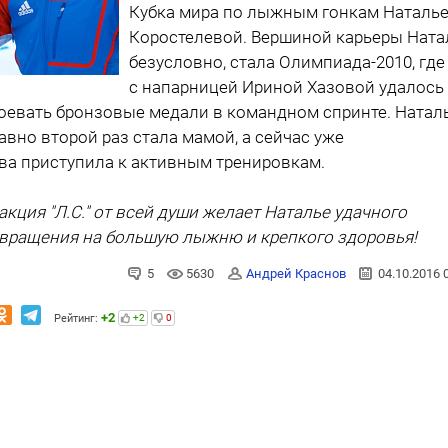
Кубка мира по лыжным гонкам Наталь
Коростелевой. Вершиной карьеры Ната
безусловно, стала Олимпиада-2010, где
с напарницей Ириной Хазовой удалось
оевать бронзовые медали в командном спринте. Натал
авно второй раз стала мамой, а сейчас уже
ва приступила к активным тренировкам.
акция "Л.С." от всей души желает Наталье удачного
вращения на большую лыжню и крепкого здоровья!
5
5630
Андрей Краснов
04.10.2016 
+2
Рейтинг:
+2
0