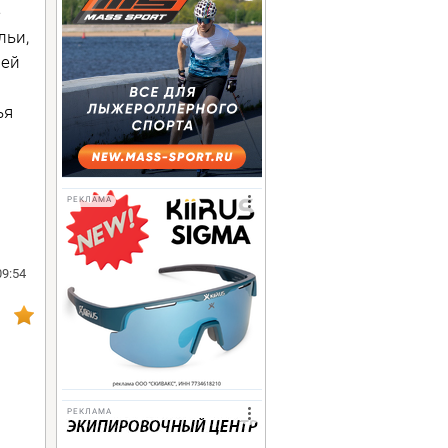
е
льи,
 ей
ья
РЕКЛАМА
09:54
РЕКЛАМА