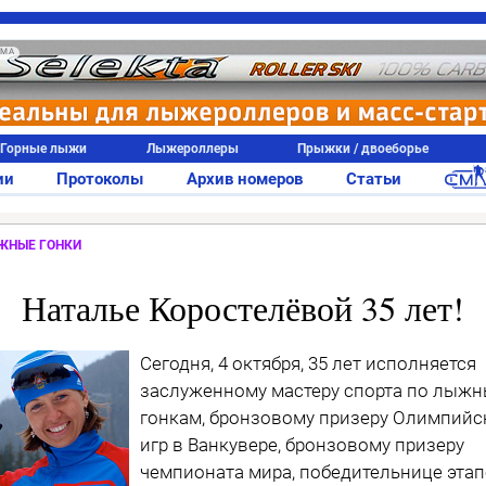
АМА
Горные лыжи
Лыжероллеры
Прыжки / двоеборье
ии
Протоколы
Архив номеров
Статьи
ЖНЫЕ ГОНКИ
Наталье Коростелёвой 35 лет!
Сегодня, 4 октября, 35 лет исполняется
заслуженному мастеру спорта по лыж
гонкам, бронзовому призеру Олимпийс
игр в Ванкувере, бронзовому призеру
чемпионата мира, победительнице эта