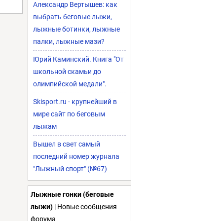
Александр Вертышев: как
выбрать беговые лыжи,
лыжные ботинки, лыжные
палки, лыжные мази?
Юрий Каминский. Книга "От
школьной скамьи до
олимпийской медали".
Skisport.ru - крупнейший в
мире сайт по беговым
лыжам
Вышел в свет самый
последний номер журнала
"Лыжный спорт" (№67)
Лыжные гонки (беговые
лыжи)
| Новые сообщения
форума