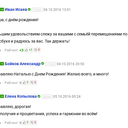
Иван Исаев
04.10.2016 13:01
24
13053
а, с днём рождения!
ьшим удовольствием слежу за вашими с семьёй перемещениями по
сбуке и радуюсь за вас. Так держать!
+3
+3
0
а
Рейтинг:
Бойков Александр
04.10.2016 20:50
14
17628
авляю Наталью с Днем Рождения! Желаю всего, и много!
0
0
0
а
Рейтинг:
Елена Копылова
05.10.2016 00:24
20
30044
авляю, дорогая!
получия и процветания, успеха и гармонии во всём!
0
0
0
а
Рейтинг: