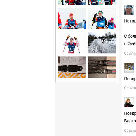
Наташ
С бол
в Фей
Ссылк
Поздр
Ссылк
Поздр
Благо
Ссылк