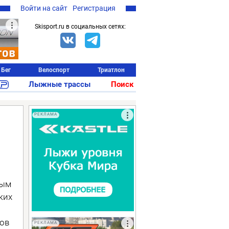
Войти на сайт
Регистрация
Skisport.ru в социальных сетях:
Бег
Велоспорт
Триатлон
Лыжные трассы
Поиск
РЕКЛАМА
ным
ких
пов
РЕКЛАМА