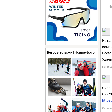
Ч
Натал
коман
Беговые лыжи
| Новые фото
Всего
Удачи
Ссылк
Оказы
Ски 2
https
Ссылк