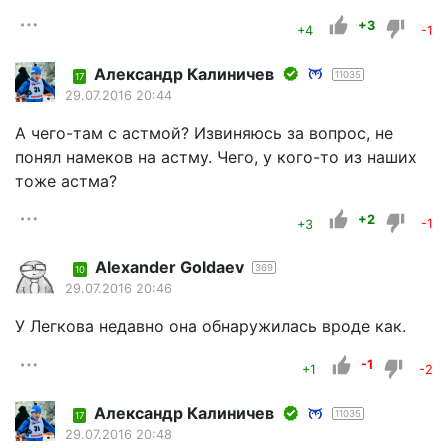
+3
+4
-1
Александр Калиничев
11035
17
29.07.2016 20:44
А чего-там с астмой? Извиняюсь за вопрос, не
понял намеков на астму. Чего, у кого-то из наших
тоже астма?
+2
+3
-1
Alexander Goldaev
369
10
29.07.2016 20:46
У Легкова недавно она обнаружилась вроде как.
-1
+1
-2
Александр Калиничев
11035
17
29.07.2016 20:48