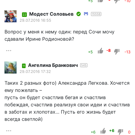
+5
-10
Модест Соловьев
15558
22
29.07.2016 16:55
Вопрос у меня к нему один: перед Сочи мочу
сдавали Ирине Родионовой?
-8
+5
-13
Ангелина Бранкович
545
11
29.07.2016 17:32
Таких 2 разных фото) Александра Легкова. Хочется
ему пожелать –
пусть он будет счастлив бегая и счастлив
побеждая, счастлив реализуя свои идеи и счастлив
в заботах и хлопотах… Пусть его жизнь будет
всегда светлой)
+6
+6
0