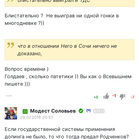
блистательно выиграл и ТДС
Блистательно ? Не выиграв ни одной гонки в
многодневке ?))
что в отношении Него в Сочи ничего не
доказано,
Вопрос времени )
Голдаев , сколько патетики )) Вы как о Всевышнем
пишете )))
-1
+6
-7
Модест Соловьев
15558
22
29.07.2016 20:57
Если государственной системы применения
допинга не было, то что тогда предал Родченков?