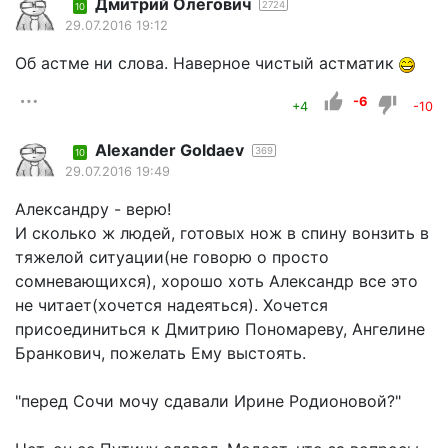
Дмитрий Олегович
2724
10
29.07.2016 19:12
Об астме ни слова. Наверное чистый астматик
-6
+4
-10
Alexander Goldaev
369
10
29.07.2016 19:49
Александру - верю!
И сколько ж людей, готовых нож в спину вонзить в
тяжелой ситуации(не говорю о просто
сомневающихся), хорошо хоть Александр все это
не читает(хочется надеяться). Хочется
присоединиться к Дмитрию Пономареву, Ангелине
Бранкович, пожелать Ему выстоять.
"перед Сочи мочу сдавали Ирине Родионовой?"