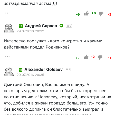
астма,внезапная астма )))
+6
+9
-3
Андрей Сараев
460
22
29.07.2016 20:32
Интересно послушать кого конкретно и какими
действиями предал Родченков?
-2
+9
-11
Alexander Goldaev
369
10
29.07.2016 20:35
Дмитрий Олегович, Вас не имел в виду. А
некоторым деятелям стоило бы быть корректнее
по отношению к Человеку, который, несмотря ни на
что, добился в жизни гораздо большего. Уж точно
без всякого допинга он блистательно выиграл и