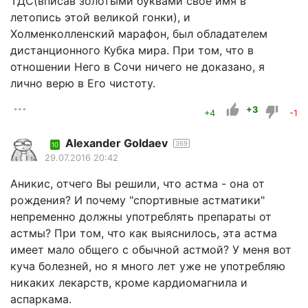
ТДС(вписав золотыми буквами свое имя в
летопись этой великой гонки), и
Холменколленский марафон, был обладателем
дистанционного Кубка мира. При том, что в
отношении Него в Сочи ничего не доказано, я
лично верю в Его чистоту.
+3
+4
-1
Alexander Goldaev
369
10
29.07.2016 20:42
Аникис, отчего Вы решили, что астма - она от
рождения? И почему "спортивные астматики"
непременно должны употреблять препараты от
астмы? При том, что как выяснилось, эта астма
имеет мало общего с обычной астмой? У меня вот
куча болезней, но я много лет уже не употребляю
никаких лекарств, кроме кардиомагнила и
аспаркама.