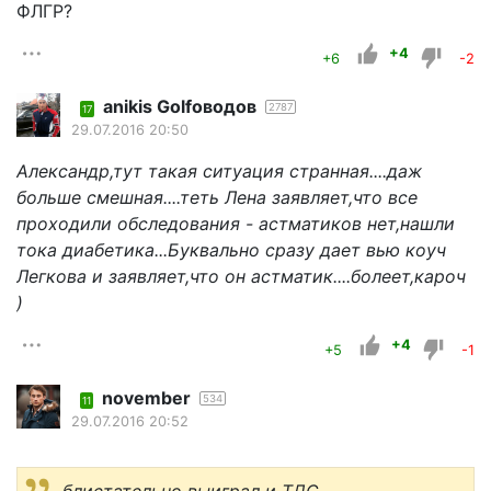
ФЛГР?
+4
+6
-2
anikis Golfоводов
2787
17
29.07.2016 20:50
Александр,тут такая ситуация странная....даж
больше смешная....теть Лена заявляет,что все
проходили обследования - астматиков нет,нашли
тока диабетика...Буквально сразу дает вью коуч
Легкова и заявляет,что он астматик....болеет,кароч
)
+4
+5
-1
november
534
11
29.07.2016 20:52