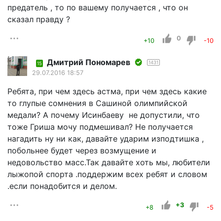
предатель , то по вашему получается , что он
сказал правду ?
0
+10
-10
Дмитрий Пономарев
1431
15
29.07.2016 18:57
Ребята, при чем здесь астма, при чем здесь какие
то глупые сомнения в Сашиной олимпийской
медали? А почему Исинбаеву не допустили, что
тоже Гриша мочу подмешивал? Не получается
нагадить ну ни как, давайте ударим изподтишка ,
побольнее будет через возмущение и
недовольство масс.Так давайте хоть мы, любители
лыжопой спорта .поддержим всех ребят и словом
.если понадобится и делом.
+3
+8
-5