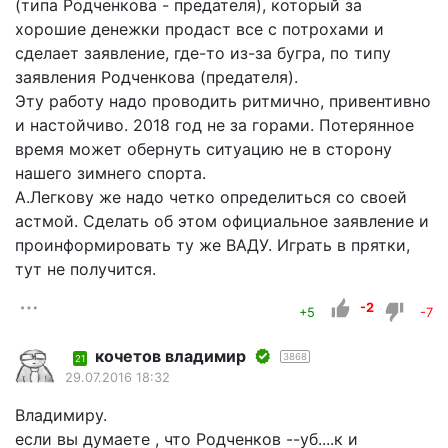
(типа Родченкова - предателя), который за
хорошие денежки продаст все с потрохами и
сделает заявление, где-то из-за бугра, по типу
заявления Родченкова (предателя).
Эту работу надо проводить ритмично, привентивно
и настойчиво. 2018 год не за горами. Потерянное
время может обернуть ситуацию не в сторону
нашего зимнего спорта.
А.Легкову же надо четко определиться со своей
астмой. Сделать об этом официальное заявление и
проинформировать ту же ВАДУ. Играть в прятки,
тут не получится.
-2
+5
-7
кочетов владимир
3868
21
29.07.2016 18:32
Владимиру.
если вы думаете , что Родченков --уб....к и