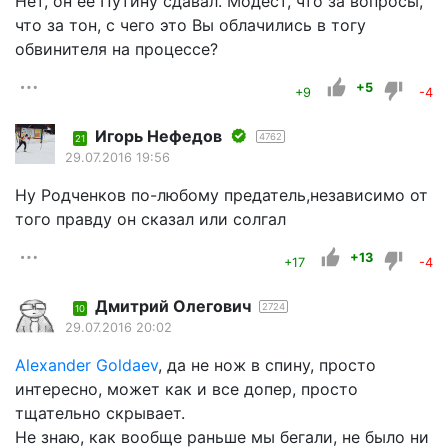
Нет, он ее Путину сдавал. Модест, что за вопросы,
что за тон, с чего это Вы облачились в тогу
обвинителя на процессе?
+5
+9
-4
Игорь Нефедов
4762
21
29.07.2016 19:56
Ну Родченков по-любому предатель,независимо от
того правду он сказал или солгал
+13
+17
-4
Дмитрий Олегович
2724
10
29.07.2016 20:02
Alexander Goldaev
, да не нож в спину, просто
интересно, может как и все допер, просто
тщательно скрывает.
Не знаю, как вообще раньше мы бегали, не было ни