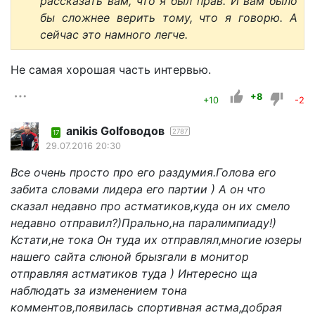
рассказать вам, что я был прав. И вам было
бы сложнее верить тому, что я говорю. А
сейчас это намного легче.
Не самая хорошая часть интервью.
+8
+10
-2
anikis Golfоводов
2787
17
29.07.2016 20:30
Все очень просто про его раздумия.Голова его
забита словами лидера его партии ) А он что
сказал недавно про астматиков,куда он их смело
недавно отправил?)Прально,на паралимпиаду!)
Кстати,не тока Он туда их отправлял,многие юзеры
нашего сайта слюной брызгали в монитор
отправляя астматиков туда ) Интересно ща
наблюдать за изменением тона
комментов,появилась спортивная астма,добрая