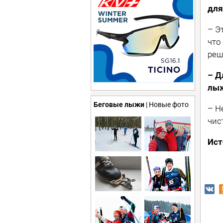
для
– Э
что
реш
– Д
лы
Беговые лыжи
| Новые фото
– Н
чис
Ист