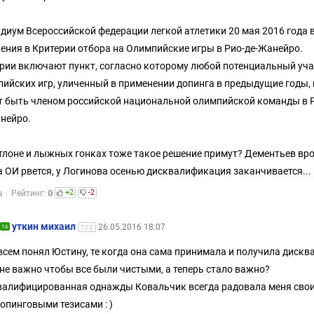
диум Всероссийской федерации легкой атлетики 20 мая 2016 года 
ения в Критерии отбора на Олимпийские игры в Рио-де-Жанейро.
рии включают пункт, согласно которому любой потенциальный уч
ийских игр, уличенный в применении допинга в предыдущие годы, 
 быть членом российской национальной олимпийской команды в 
нейро.
тлоне и лыжных гонках тоже такое решение примут? Дементьев вр
а ОИ рвется, у Логинова осенью дисквалификация заканчивается...
0
+2
-2
а
Рейтинг:
уткин михаил
26.05.2016 18:07
16
723
всем понял Юстину, те когда она сама принимала и получила дисква
не важно чтобы все были чистыми, а теперь стало важно?
алифицированная однажды Ковальчик всегда радовала меня сво
опинговыми тезисами : )