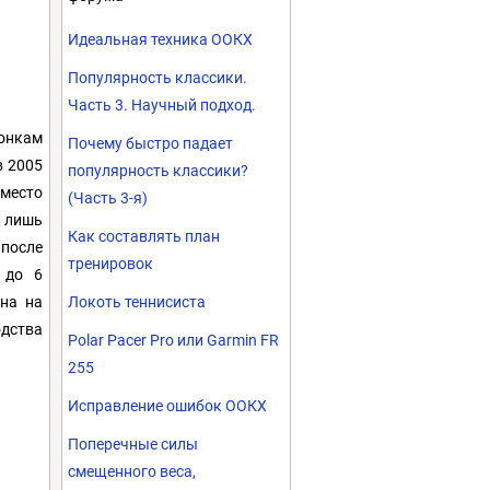
Идеальная техника ООКХ
Популярность классики.
Часть 3. Научный подход.
гонкам
Почему быстро падает
в 2005
популярность классики?
 место
(Часть 3-я)
 лишь
Как составлять план
после
тренировок
 до 6
на на
Локоть теннисиста
одства
Polar Pacer Pro или Garmin FR
255
Исправление ошибок ООКХ
Поперечные силы
смещенного веса,