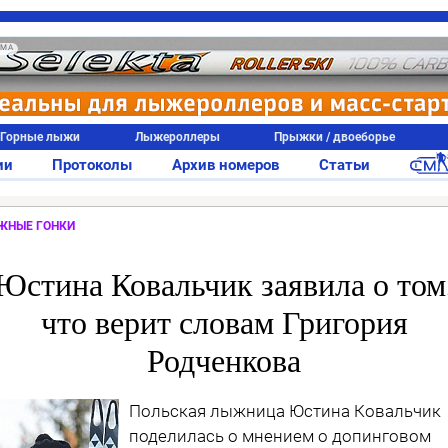
АМА
Горные лыжи
Лыжероллеры
Прыжки / двоеборье
ии
Протоколы
Архив номеров
Статьи
ЖНЫЕ ГОНКИ
Юстина Ковальчик заявила о том
что верит словам Григория
Родченкова
Польская лыжница Юстина Ковальчик
поделилась о мнением о допинговом