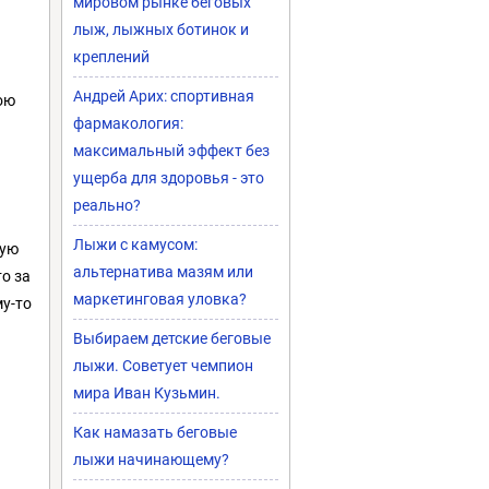
мировом рынке беговых
лыж, лыжных ботинок и
креплений
Андрей Арих: спортивная
ою
фармакология:
максимальный эффект без
ущерба для здоровья - это
реально?
Лыжи с камусом:
ную
альтернатива мазям или
о за
маркетинговая уловка?
му-то
Выбираем детские беговые
лыжи. Советует чемпион
мира Иван Кузьмин.
Как намазать беговые
лыжи начинающему?