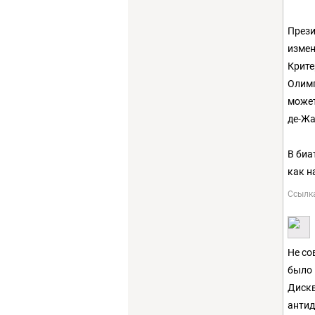
Прези
измен
Крите
Олимп
может
де-Жа
В биа
как н
Ссылк
Не со
было 
Дискв
антид