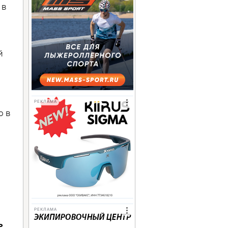
 в
й
РЕКЛАМА
о в
РЕКЛАМА
ь