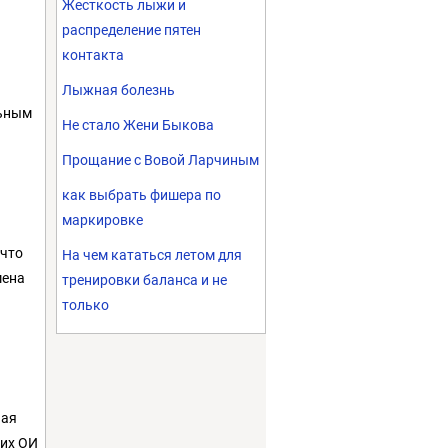
Жесткость лыжи и
распределение пятен
контакта
Лыжная болезнь
льным
Не стало Жени Быкова
Прощание с Вовой Ларчиным
как выбрать фишера по
маркировке
 что
На чем кататься летом для
мена
тренировки баланса и не
только
чая
ких ОИ