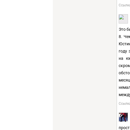
Ссылк
Это б
8. Че
Юстин
году 
на ю
скро
обст
меся
немал
между
Ссылк
прост