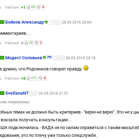
+1
+5
-4
а
Рейтинг:
Бойков Александр
26.05.2016 20:04
14
17633
омментариев...
0
+2
-2
а
Рейтинг:
Модест Соловьев
26.05.2016 20:18
22
15558
е думаю, что Родченков говорит правду.
+3
+11
-8
а
Рейтинг:
SvetlanaNT
26.05.2016 21:01
11
293
нен пожизненно.
обных темах не должно быть критериев - "верю-не верю". Это не у ц
 вокзала получать консультации...
ША подключилась - ВАДА не по силам справиться с таким масшта
едования, это по плечу уже только спецслужбе.