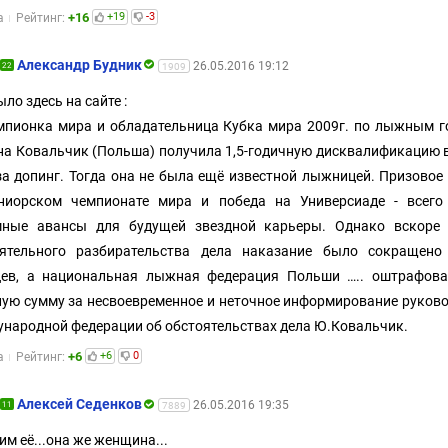
+16
+19
-3
а
Рейтинг:
Александр Будник
26.05.2016 19:12
22
1909
ыло здесь на сайте :
мпионка мира и обладательница Кубка мира 2009г. по лыжным 
а Ковальчик (Польша) получила 1,5-годичную дисквалификацию 
за допинг. Тогда она не была ещё известной лыжницей. Призовое
ниорском чемпионате мира и победа на Универсиаде - всего
мные авансы для будущей звездной карьеры. Однако вскоре 
оятельного разбирательства дела наказание было сокращено
цев, а национальная лыжная федерация Польши ….. оштрафова
ую сумму за несвоевременное и неточное информирование руков
народной федерации об обстоятельствах дела Ю.Ковальчик.
+6
+6
0
а
Рейтинг:
Алексей Седенков
26.05.2016 19:35
11
7889
им её...она же женщина...