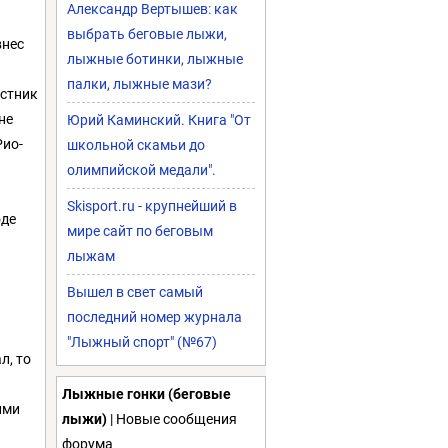
Александр Вертышев: как
выбрать беговые лыжи,
внес
лыжные ботинки, лыжные
палки, лыжные мази?
астник
не
Юрий Каминский. Книга "От
Рио-
школьной скамьи до
олимпийской медали".
Skisport.ru - крупнейший в
оде
мире сайт по беговым
лыжам
Вышел в свет самый
последний номер журнала
"Лыжный спорт" (№67)
л, то
Лыжные гонки (беговые
ими
лыжи)
| Новые сообщения
форума