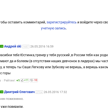
тобы оставить комментарий,
зарегистрируйтесь
и войдите через св
учетную запись
.
Андрей ski
26.05.2016 16:59
13
1657
пасибки тебе Юстинка,тренер у тебя русский ,в России тебя как род
мают да и болеем (в отсутствии наших девчонок в лидерах) мы част
у, а теперь ты Саше Легкову или Зубкову не веришь, а веришь како
 с горы
+1
+11
-10
а
Рейтинг:
Дмитрий Олегович
26.05.2016 17:32
10
2724
нен пожизненно.
уже поверили.