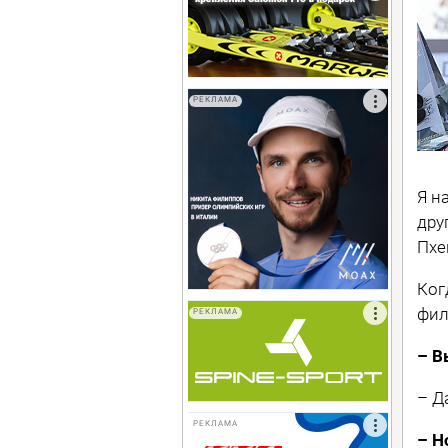
РЕКЛАМА
Я н
дру
Пхе
Ког
фил
РЕКЛАМА
– В
– Д
РЕКЛАМА
– Н