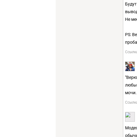
Будут
вывод
Не ме
PS: В
проба
Ссылк
"Верю
любые
мочи.
Ссылк
Модес
обычн