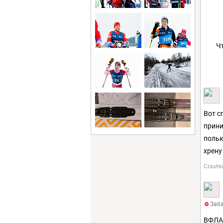
Ч
Вот с
прини
польк
хрену
Ссылк
Заба
ВФЛА 