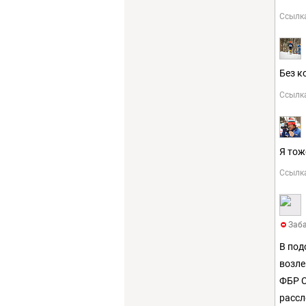
Ссылк
Без к
Ссылк
Я тож
Ссылк
Заба
В под
возле
ФБР С
рассл