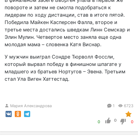
повороте и затем не смогла подобраться к
лидерам по ходу дистанции, став в итоге пятой.
Победила Майкен Касперсен Фалла, второе и
третье места достались шведкам Линн Семскар и
Элин Мулин. Четвертое место заняла еще одна
молодая мама – словенка Катя Виснар.
У мужчин выиграл Сондре Тюрволл Фоссли,
который вырвал победу в финишном шпагате у
младшего из братьев Нортугов – Эвена. Третьим
стал Ула Виген Хаттестад.
Мария Александрова
1
6723
0
0
0