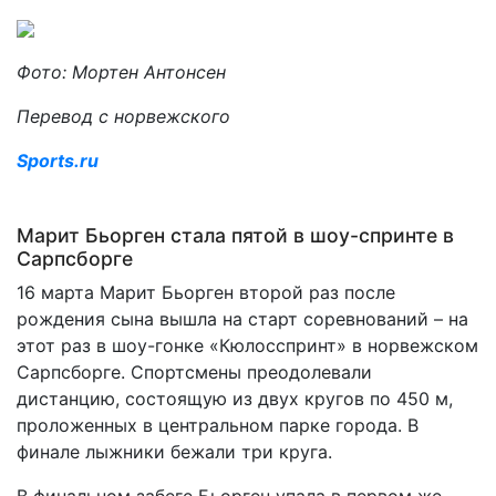
Фото: Мортен Антонсен
Перевод с норвежского
Sports.ru
Марит Бьорген стала пятой в шоу-спринте в
Сарпсборге
16 марта Марит Бьорген второй раз после
рождения сына вышла на старт соревнований – на
этот раз в шоу-гонке «Кюлосспринт» в норвежском
Сарпсборге. Спортсмены преодолевали
дистанцию, состоящую из двух кругов по 450 м,
проложенных в центральном парке города. В
финале лыжники бежали три круга.
В финальном забеге Бьорген упала в первом же