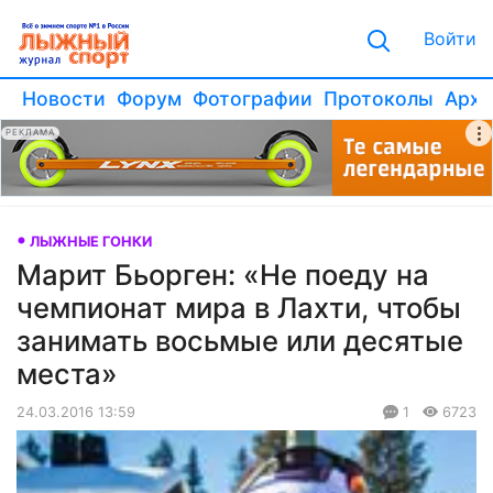
Войти
Новости
Форум
Фотографии
Протоколы
Архи
РЕКЛАМА
ЛЫЖНЫЕ ГОНКИ
Марит Бьорген: «Не поеду на
чемпионат мира в Лахти, чтобы
занимать восьмые или десятые
места»
24.03.2016 13:59
1
6723