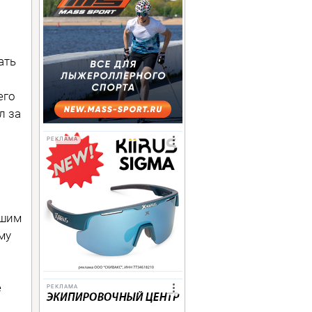
ать
его
л за
РЕКЛАМА
ьшим
му
е
РЕКЛАМА