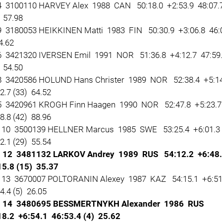
 3100110 HARVEY Alex 1988 CAN 50:18.0 +2:53.9 48:07.
 57.98
 3180053 HEIKKINEN Matti 1983 FIN 50:30.9 +3:06.8 46:
4.62
 3421320 IVERSEN Emil 1991 NOR 51:36.8 +4:12.7 47:59
 54.50
 3420586 HOLUND Hans Christer 1989 NOR 52:38.4 +5:1
2.7 (33) 64.52
 3420961 KROGH Finn Haagen 1990 NOR 52:47.8 +5:23.
8.8 (42) 88.96
10 3500139 HELLNER Marcus 1985 SWE 53:25.4 +6:01.3
2.1 (29) 55.54
 12 3481132 LARKOV Andrey 1989 RUS 54:12.2 +6:48
15.8 (15) 35.37
13 3670007 POLTORANIN Alexey 1987 KAZ 54:15.1 +6:5
4.4 (5) 26.05
 14 3480695 BESSMERTNYKH Alexander 1986 RUS
18.2 +6:54.1 46:53.4 (4) 25.62