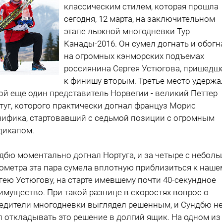
классическим стилем, которая прошла
сегодня, 12 марта, на заключительном
этапе лыжной многодневки Тур
Канады-2016. Он сумел догнать и обогн
на огромных кэнморских подъемах
россиянина Сергея Устюгова, пришедш
к финишу вторым. Третье место удержа
ой еще один представитель Норвегии - великий Петтер
туг, которого практически догнал француз Морис
ифика, стартовавший с седьмой позиции с огромным
дикапом.
дбю моментально догнал Нортуга, и за четыре с небол
ометра эта пара сумела вплотную приблизиться к наше
гею Устюгову, на старте имевшему почти 40-секундное
имущество. При такой разнице в скоростях вопрос о
едители многодневки выглядел решенным, и Сундбю н
л откладывать это решение в долгий ящик. На одном из