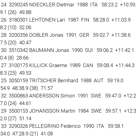
24 3290245 NOECKLER Dietmar 1988 ITA 58:23.2 +10:59
9.1 (26) 49.88
26 3180301 LEHTONEN Lari 1987 FIN 58:28.0 +11:03.9
8.2 (10) 32.06
28 3200356 DOBLER Jonas 1991 GER 59:02.7 +11:38.6
7.5 (20) 40.47
30 3510342 BAUMANN Jonas 1990 SUI 59:06.2 +11:42.1
0.4 (8) 28.66
27 3100175 KILLICK Graeme 1989 CAN 59:08.4 +11:44.3
8.3 (25) 49.53
25 3050159 TRITSCHER Bernhard 1988 AUT 59:19.0
54.9 48:38.9 (38) 71.57
32 3500863 ANDERSSON Simon 1991 SWE 59:47.0 +12:2
7.0 (24) 44.61
29 3500153 JOHANSSON Martin 1984 SWE 59:57.1 +12:3
2.0 (27) 51.14
33 3290326 PELLEGRINO Federico 1990 ITA 59:58.1
34.0 47:28.9 (21) 41.08