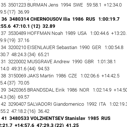
35 3501223 BURMAN Jens 1994 SWE 59:58.1 +12:34.0
9.5 (17) 36.99
36 3480314 CHERNOUSOV Ilia 1986 RUS 1:00:19.7
:55.6 47:10.1 (12) 32.89
37 3530489 HOFFMAN Noah 1989 USA 1:00:44.6 +13:20
9.9 (19) 37.16
34 3200210 EISENLAUER Sebastian 1990 GER 1:00:54.8
30.7 48:24.3 (34) 65.21
31 3220002 MUSGRAVE Andrew 1990 GBR 1:01:38.1
14.0 49:31.6 (44) 94.53
38 3150069 JAKS Martin 1986 CZE 1:02:06.6 +14:42.5
5.4 (37) 70.05
39 3420365 BRANDSDAL Eirik 1986 NOR 1:02:14.9 +14:5
4.3 (36) 69.57
42 3290407 SALVADORI Giandomenico 1992 ITA 1:02:19.
55.2 47:18.2 (16) 36.42
41 3480533 VOLZHENTSEV Stanislav 1985 RUS
2:21.7 +14:57.6 47:29.3 (22) 41.25