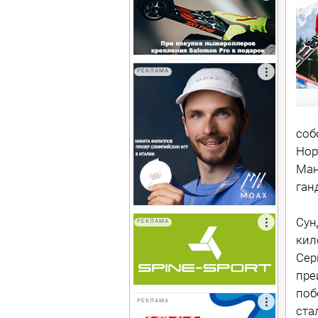
РЕКЛАМА
соб
Нор
Ман
ган
Сун
РЕКЛАМА
кил
Сер
пре
поб
РЕКЛАМА
ста