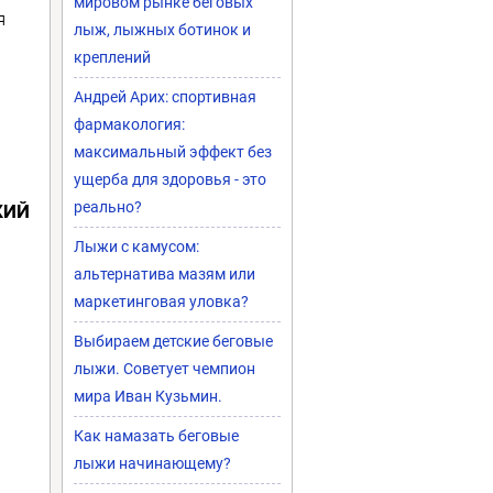
мировом рынке беговых
я
лыж, лыжных ботинок и
креплений
Андрей Арих: спортивная
фармакология:
максимальный эффект без
ущерба для здоровья - это
реально?
КИЙ
Лыжи с камусом:
альтернатива мазям или
маркетинговая уловка?
Выбираем детские беговые
лыжи. Советует чемпион
мира Иван Кузьмин.
Как намазать беговые
лыжи начинающему?