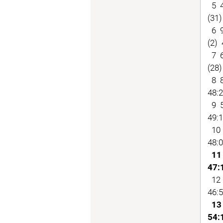
5 4
(31)
6 9
(2) 
7 6
(28)
8 8
48:2
9 5
49:1
10 
48:0
11
47:
12 
46:5
13
54: