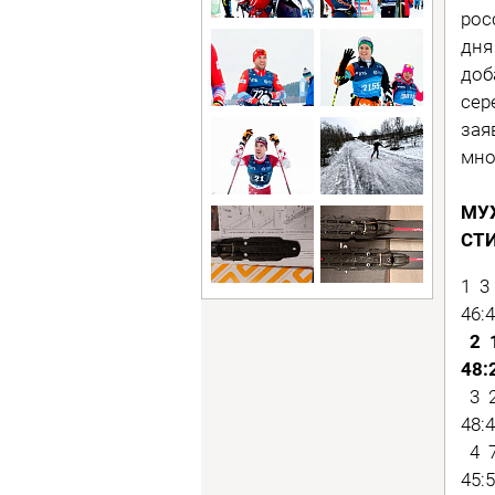
рос
дня
доб
сер
зая
мно
МУЖ
СТИ
1 3
46:4
2 1
48:
3 2
48:4
4 7
45:5