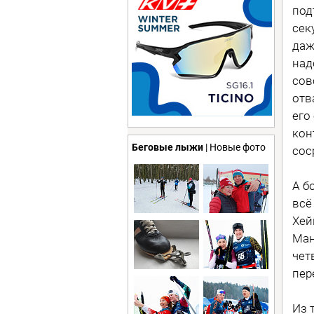
под
сек
даж
над
сов
отв
его
кон
Беговые лыжи
| Новые фото
сос
А б
всё
Хей
Ман
чет
пер
Из 