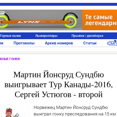
АМА
Горные лыжи
Лыжероллеры
Прыжки / двоеборье
ии
Протоколы
Архив номеров
Статьи
ЖНЫЕ ГОНКИ
Мартин Йонсруд Сундбю
выигрывает Тур Канады-2016,
Сергей Устюгов - второй
Норвежец Мартин Йонсруд Сундбю
выиграл гонку преследования на 15 км