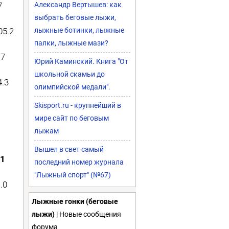
7
Александр Вертышев: как
выбрать беговые лыжи,
05.2
лыжные ботинки, лыжные
палки, лыжные мази?
.7
Юрий Каминский. Книга "От
школьной скамьи до
4.3
олимпийской медали".
Skisport.ru - крупнейший в
7
мире сайт по беговым
лыжам
Вышел в свет самый
.1
последний номер журнала
"Лыжный спорт" (№67)
1.0
Лыжные гонки (беговые
лыжи)
| Новые сообщения
форума