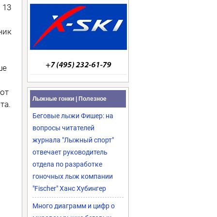
 13
чик
ше
тот
Лыжные гонки | Полезное
та.
Беговые лыжи Фишер: на
я
вопросы читателей
журнала "Лыжный спорт"
отвечает руководитель
отдела по разработке
гоночных лыж компании
"Fischer" Ханс Хубингер
Много диаграмм и цифр о