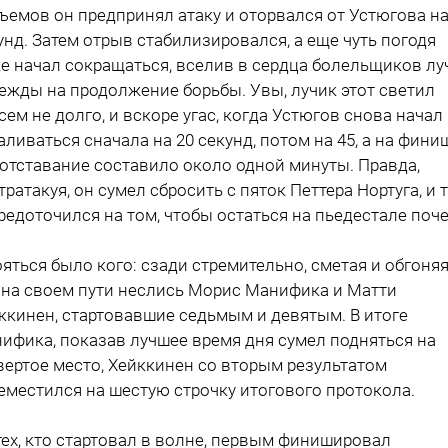
ъемов он предпринял атаку и оторвался от Устюгова на
унд. Затем отрыв стабилизировался, а еще чуть погодя
е начал сокращаться, вселив в сердца болельщиков лу
ежды на продолжение борьбы. Увы, лучик этот светил
сем не долго, и вскоре угас, когда Устюгов снова начал
аливаться сначала на 20 секунд, потом на 45, а на фини
 отставание составило около одной минуты. Правда,
тратакуя, он сумел сбросить с пяток Петтера Нортуга, и 
редоточился на том, чтобы остаться на пьедестале поче
ояться было кого: сзади стремительно, сметая и обгоня
 на своем пути неслись Морис Манифика и Матти
ккинен, стартовавшие седьмым и девятым. В итоге
ифика, показав лучшее время дня сумел подняться на
вертое место, Хейккинен со вторым результатом
еместился на шестую строчку итогового протокола.
тех, кто стартовал в волне, первым финишировал