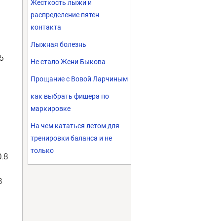
Жесткость лыжи и
распределение пятен
контакта
Лыжная болезнь
.5
Не стало Жени Быкова
Прощание с Вовой Ларчиным
как выбрать фишера по
маркировке
На чем кататься летом для
тренировки баланса и не
только
0.8
3