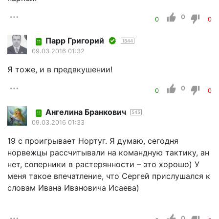
0
0
0
Парр Григорий
1844
11
09.03.2016 01:32
Я тоже, и в предвкушении!
0
0
0
Ангелина Бранкович
545
11
09.03.2016 01:33
19 с проигрывает Нортуг. Я думаю, сегодня
норвежцы рассчитывали на командную тактику, ан
нет, соперники в растерянности – это хорошо) У
меня такое впечатление, что Сергей прислушался к
словам Ивана Ивановича Исаева)
0