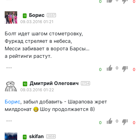
0
0
Борис
2037
11
09.03.2016 01:21
Болт идет шагом стометровку,
Фуркад стреляет в небеса,
Месси забивает в ворота Барсы...
а рейтинги растут.
0
0
0
Дмитрий Олегович
2724
10
09.03.2016 01:22
Борис
, забыл добавить - Шарапова жрет
милдронат
Шоу продолжается 8)
0
0
0
skifan
2859
11