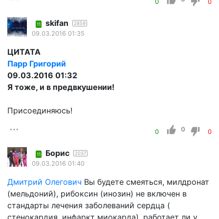
0
0
skifan
2859
11
09.03.2016 01:35
ЦИТАТА
Парр Григорий
09.03.2016 01:32
Я тоже, и в предвкушении!
Присоединяюсь!
0
0
0
Борис
2037
11
09.03.2016 01:40
Дмитрий Олегович
Вы будете смеяться, милдронат
(мельдоний), рибоксин (инозин) не включен в
стандарты лечения заболеваний сердца (
стенокардия, инфаркт миокарда), работает ли у