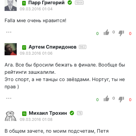
Парр Григорий
1844
11
09.03.2016 01:04
Falla мне очень нравится!
0
0
0
Артем Спиридонов
962
17
09.03.2016 01:06
Ага. Все бы бросили бежать в финале. Вообще бы
рейтинги зашкалили.
Это спорт, а не танцы со звёздами. Нортуг, ты не
прав )
0
0
0
Михаил Трохин
78
15
09.03.2016 01:08
В общем зачете, по моим подсчетам, Петя