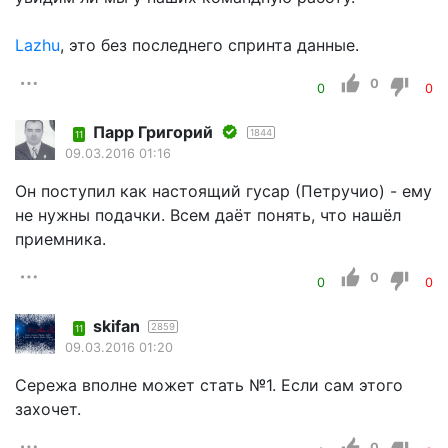
Lazhu
, это без последнего спринта данные.
0
0
0
Парр Григорий
1844
11
09.03.2016 01:16
Он поступил как настоящий гусар (Петручио) - ему
не нужны подачки. Всем даёт понять, что нашёл
приемника.
0
0
0
skifan
2859
11
09.03.2016 01:20
Сережа вполне может стать №1. Если сам этого
захочет.
0