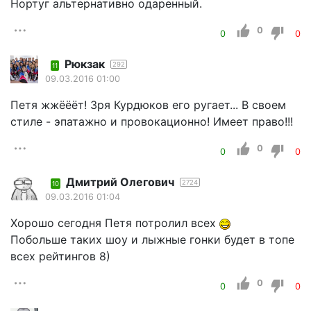
Нортуг альтернативно одаренный.
0
0
0
Рюкзак
292
11
09.03.2016 01:00
Петя жжёёёт! Зря Курдюков его ругает... В своем
стиле - эпатажно и провокационно! Имеет право!!!
0
0
0
Дмитрий Олегович
2724
10
09.03.2016 01:04
Хорошо сегодня Петя потролил всех
Побольше таких шоу и лыжные гонки будет в топе
всех рейтингов 8)
0
0
0