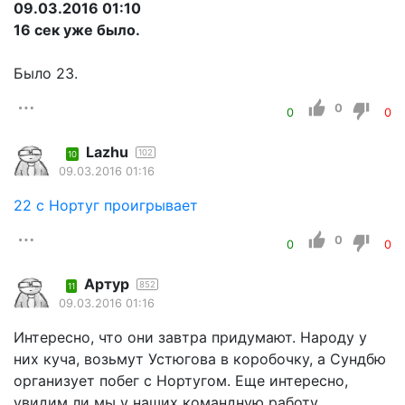
09.03.2016 01:10
16 сек уже было.
Было 23.
0
0
0
Lazhu
102
10
09.03.2016 01:16
22 с Нортуг проигрывает
0
0
0
Артур
852
11
09.03.2016 01:16
Интересно, что они завтра придумают. Народу у
них куча, возьмут Устюгова в коробочку, а Сундбю
организует побег с Нортугом. Еще интересно,
увидим ли мы у наших командную работу.