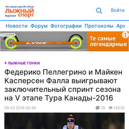
Войти
Новости
Форум
Фотографии
Протоколы
Архи
РЕКЛАМА
ЛЫЖНЫЕ ГОНКИ
Федерико Пеллегрино и Майкен
Касперсен Фалла выигрывают
заключительный спринт сезона
на V этапе Тура Канады-2016
09.03.2016 00:49
78
14235