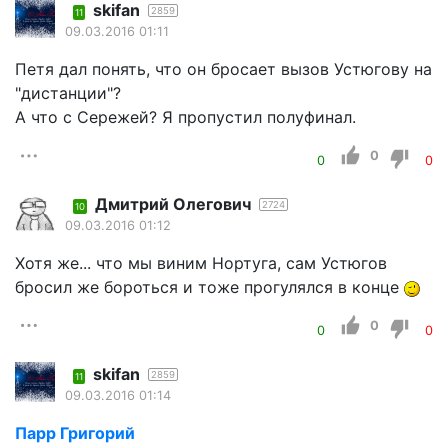
skifan
2859
11
09.03.2016 01:11
Петя дал понять, что он бросает вызов Устюгову на
"дистанции"?
А что с Сережей? Я пропустил полуфинал.
0
0
0
Дмитрий Олегович
2724
10
09.03.2016 01:12
Хотя же... что мы виним Нортуга, сам Устюгов
бросил же бороться и тоже прогулялся в конце
0
0
0
skifan
2859
11
09.03.2016 01:14
Парр Григорий