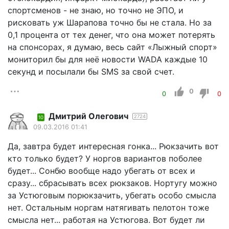
спортсменов - не знаю, но точно не ЭПО, и
рисковать уж Шарапова точно бы не стала. Но за
0,1 процента от тех денег, что она может потерять
на спонсорах, я думаю, весь сайт «Лыжный спорт»
мониторил бы для неё новости WADA каждые 10
секунд и посылали бы SMS за свой счет.
0
0
0
Дмитрий Олегович
2724
10
09.03.2016 01:41
Да, завтра будет интересная гонка... Рюкзачить вот
кто только будет? У норгов вариантов поболее
будет... Сонбю вообще надо убегать от всех и
сразу... сбрасывать всех рюкзаков. Нортугу можно
за Устюговым порюкзачить, убегать особо смысла
нет. Остальным норгам натягивать пелотон тоже
смысла нет... работая на Устюгова. Вот будет ли