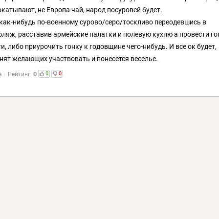
окатывают, не Европа чай, народ посуровей будет.
как-нибудь по-военному сурово/серо/тоскливо переодевшись в
ляж, расставив армейские палатки и полевую кухню а провести го
и, либо приурочить гонку к годовщине чего-нибудь. И все ок будет,
нят желающих участвовать и понесется веселье.
0
0
0
а
Рейтинг: