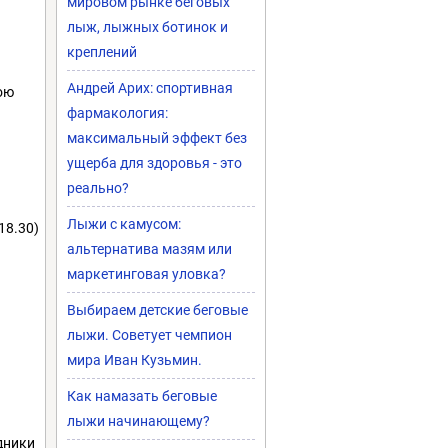
мировом рынке беговых
лыж, лыжных ботинок и
креплений
Андрей Арих: спортивная
ою
фармакология:
максимальный эффект без
ущерба для здоровья - это
реально?
Лыжи с камусом:
18.30)
альтернатива мазям или
маркетинговая уловка?
Выбираем детские беговые
лыжи. Советует чемпион
мира Иван Кузьмин.
Как намазать беговые
лыжи начинающему?
дники