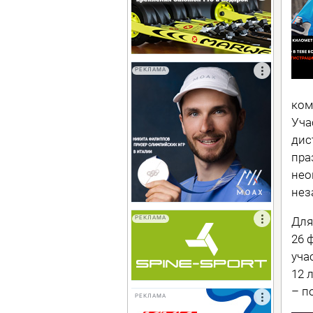
РЕКЛАМА
ком
Уча
дис
пра
нео
нез
Для
РЕКЛАМА
26 
уча
12 
– п
РЕКЛАМА