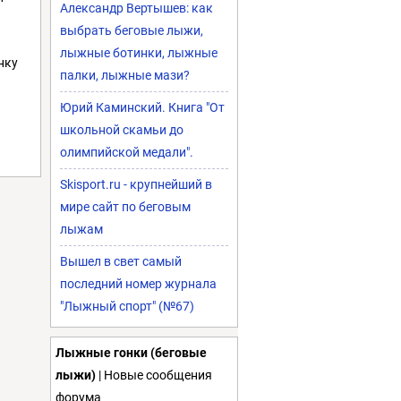
Александр Вертышев: как
выбрать беговые лыжи,
лыжные ботинки, лыжные
нку
палки, лыжные мази?
Юрий Каминский. Книга "От
школьной скамьи до
олимпийской медали".
Skisport.ru - крупнейший в
мире сайт по беговым
лыжам
Вышел в свет самый
последний номер журнала
"Лыжный спорт" (№67)
Лыжные гонки (беговые
лыжи)
| Новые сообщения
форума