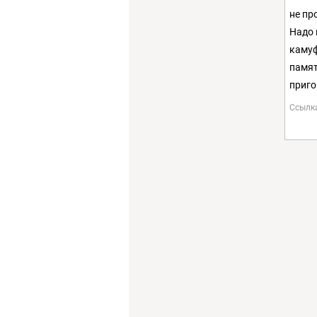
не пр
Надо 
камуф
памят
приго
Ссылк