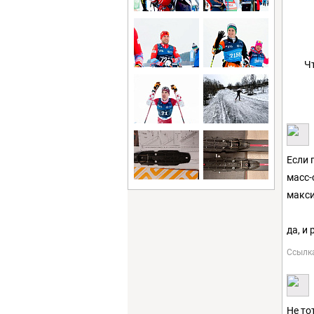
Ч
Если 
масс-
макси
да, и
Ссылк
Не то