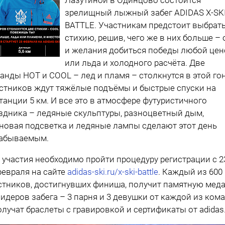
зрелищный лыжный забег ADIDAS X-SK
BATTLE. Участникам предстоит выбрат
стихию, решив, чего же в них больше – 
и желания добиться победы любой цен
или льда и холодного расчёта. Две
анды HOT и СOOL – лед и пламя – столкнутся в этой гон
стников ждут тяжёлые подъёмы и быстрые спуски на
танции 5 км. И все это в атмосфере футуристичного
здника – ледяные скульптуры, разноцветный дым,
новая подсветка и ледяные лампы сделают этот день
абываемым.
 участия необходимо пройти процедуру регистрации с 2
февраля на сайте
adidas-ski.ru/x-ski-battle
. Каждый из 600
стников, достигнувших финиша, получит памятную меда
лидеров забега – 3 парня и 3 девушки от каждой из ком
олучат браслеты с гравировкой и сертификаты от adidas