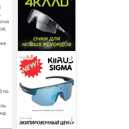
I
ь
огня
ой,
ке.
РЕКЛАМА
3 по
ль.
анд
.
РЕКЛАМА