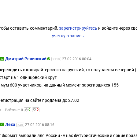
тобы оставить комментарий,
зарегистрируйтесь
и войдите через св
учетную запись
.
Дмитрий Ревинский
27.02.2016 00:04
22
2119
переводить с копирайтерского на русский, то получается вечерний (
старт на 1 одинцовский круг
мум 600 участников, на данный момент зарегившихся 155
 регистрация на сайте продлена до 27.02
0
0
0
а
Рейтинг:
Леха
27.02.2016 08:16
12
648
т формат выбрали для России - у нас футуристические и яркие праз