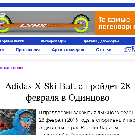
АМА
Горные лыжи
Лыжероллеры
Прыжки / двоеборье
ии
Протоколы
Архив номеров
Статьи
ЖНЫЕ ГОНКИ
Adidas X-Ski Battle пройдет 28
февраля в Одинцово
В преддверии закрытия лыжного сезон
28 февраля 2016 года, в спортивный па
отдыха им. Героя России Ларисы
Лазутиной в Одинцово состоится