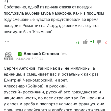
+1
Собственно, одной из причин отказа от поездки
послужила аббревиатура марафона. Как и в прошлом
году смешанные чувства присутствовали во время
поездки в Романтик на Истру, где одним из лозунгов
почему-то был "Крымнаш".
+1
+1
0
Алексей Степнов
8947
19
24.02.2016 00:44
Сергей Антонов, таких как вы не миллионы, а
единицы, а смешивает вас и остальных как раз
Дмитрий Черноморский, и врет.
Александр (Бойков), я русский,
русский=россиянин, русский это гражданство и
национальность, во всех странах так. Во Франции
у еврея и араба в паспорте написано француз. они
французы еврейского и арабского происхождения.