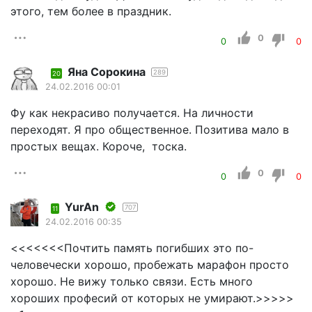
этого, тем более в праздник.
0
0
0
Яна Сорокина
289
20
24.02.2016 00:01
Фу как некрасиво получается. На личности
переходят. Я про общественное. Позитива мало в
простых вещах. Короче, тоска.
0
0
0
YurAn
707
11
24.02.2016 00:35
<<<<<<<Почтить память погибших это по-
человечески хорошо, пробежать марафон просто
хорошо. Не вижу только связи. Есть много
хороших професий от которых не умирают.>>>>>