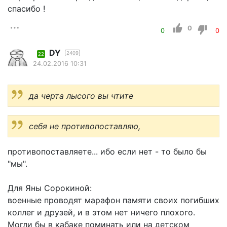
спасибо !
0
0
0
DY
2409
22
24.02.2016 10:31
да черта лысого вы чтите
себя не противопоставляю,
противопоставляете... ибо если нет - то было бы
"мы".
Для Яны Сорокиной:
военные проводят марафон памяти своих погибших
коллег и друзей, и в этом нет ничего плохого.
Могли бы в кабаке поминать или на детском