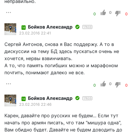
неправильно.
0
0
0
Бойков Александр
17633
14
23.02.2016 22:41
Сергей Антонов, снова я Вас поддержу. А то в
дискуссии на тему БД здесь пускаться очень не
хочется, нервы взвинчивать.
А то, что память погибших можно и марафоном
почтить, понимают далеко не все.
0
0
0
Бойков Александр
17633
14
23.02.2016 22:46
Карен, давайте про русских не будем... Если тут
начать про армян писать, что там "мишура одна",
Вам обидно будет. Давайте не будем доводить до