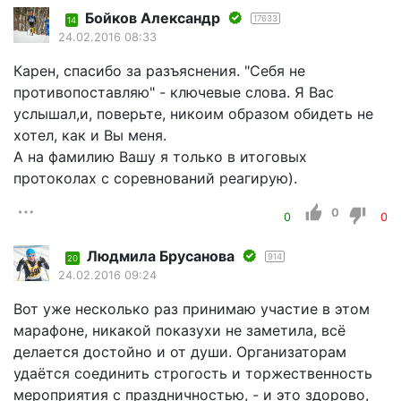
Бойков Александр
17633
14
24.02.2016 08:33
Карен, спасибо за разъяснения. "Себя не
противопоставляю" - ключевые слова. Я Вас
услышал,и, поверьте, никоим образом обидеть не
хотел, как и Вы меня.
А на фамилию Вашу я только в итоговых
протоколах с соревнований реагирую).
0
0
0
Людмила Брусанова
914
20
24.02.2016 09:24
Вот уже несколько раз принимаю участие в этом
марафоне, никакой показухи не заметила, всё
делается достойно и от души. Организаторам
удаётся соединить строгость и торжественность
мероприятия с праздничностью, - и это здорово,