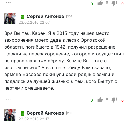
0
0
0
Сергей Антонов
209
11
23.02.2016 22:07
Зря Вы так, Карен. Я в 2015 году нашёл место
захоронения моего деда в лесах Орловской
области, погибшего в 1942, получил разрешение
Церкви на перезахоронение, которое и осуществил
по православному обряду. Ко мне Вы тоже с
чёртом лысым? А вот, не в обиду Вам сказано,
армяне массово покинули свои родные земли и
подались за лучшей жизнью к тем, кого Вы тут с
чертями смешиваете.
0
0
0
Сергей Антонов
209
11
23.02.2016 22:17