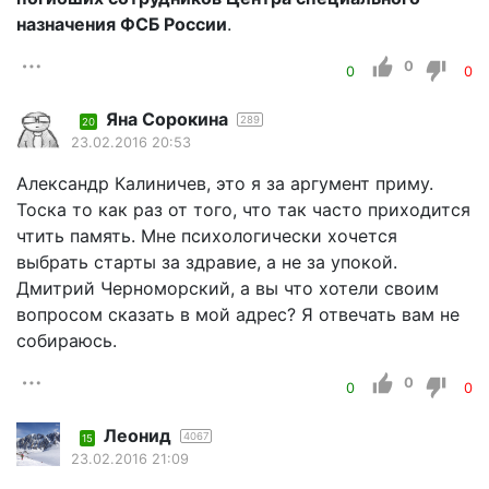
назначения ФСБ России
.
0
0
0
Яна Сорокина
289
20
23.02.2016 20:53
Александр Калиничев, это я за аргумент приму.
Тоска то как раз от того, что так часто приходится
чтить память. Мне психологически хочется
выбрать старты за здравие, а не за упокой.
Дмитрий Черноморский, а вы что хотели своим
вопросом сказать в мой адрес? Я отвечать вам не
собираюсь.
0
0
0
Леонид
4067
15
23.02.2016 21:09