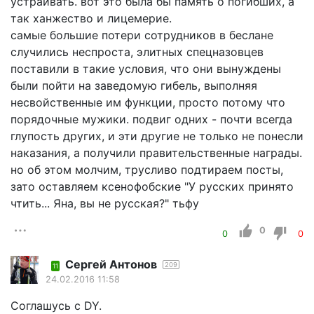
устраивать. вот это была бы память о погибших, а
так ханжество и лицемерие.
самые большие потери сотрудников в беслане
случились неспроста, элитных спецназовцев
поставили в такие условия, что они вынуждены
были пойти на заведомую гибель, выполняя
несвойственные им функции, просто потому что
порядочные мужики. подвиг одних - почти всегда
глупость других, и эти другие не только не понесли
наказания, а получили правительственные награды.
но об этом молчим, трусливо подтираем посты,
зато оставляем ксенофобские "У русских принято
чтить... Яна, вы не русская?" тьфу
0
0
0
Сергей Антонов
209
11
24.02.2016 11:58
Соглашусь с DY.