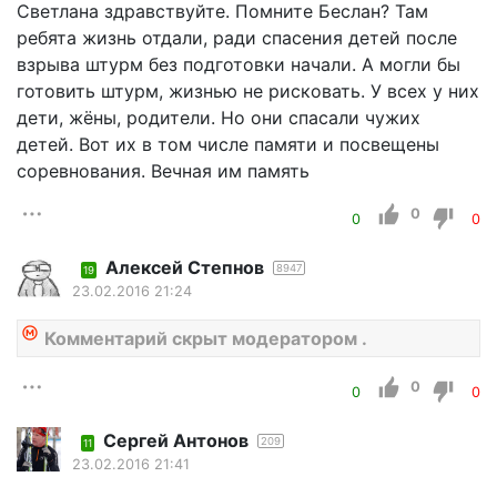
Светлана здравствуйте. Помните Беслан? Там
ребята жизнь отдали, ради спасения детей после
взрыва штурм без подготовки начали. А могли бы
готовить штурм, жизнью не рисковать. У всех у них
дети, жёны, родители. Но они спасали чужих
детей. Вот их в том числе памяти и посвещены
соревнования. Вечная им память
0
0
0
Алексей Степнов
8947
19
23.02.2016 21:24
Комментарий скрыт модератором .
0
0
0
Сергей Антонов
209
11
23.02.2016 21:41